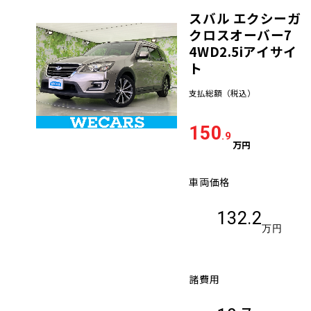
スバル エクシーガ
車検サービス トップ
オイル交換・点検・整備予約
クロスオーバー7
4WD2.5iアイサイ
車検料金・メニュー
ト
お役立ち情報
支払総額
（税込）
品質管理とサポート体制
お問い合わせ
150
.9
万円
企業情報
採用情報
車両価格
132.2
万円
0120-733-500
諸費用