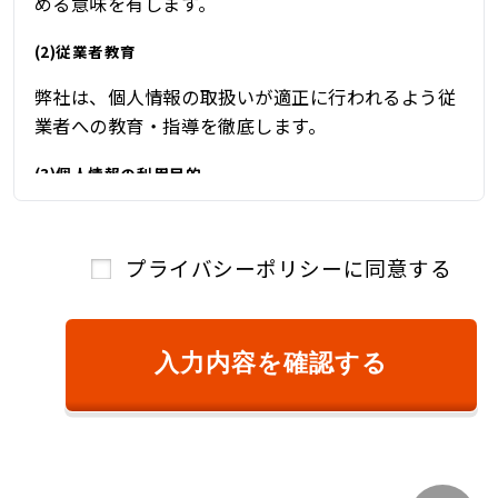
める意味を有します。
(2)従業者教育
弊社は、個人情報の取扱いが適正に行われるよう従
業者への教育・指導を徹底します。
(3)個人情報の利用目的
弊社は、自動車関連業を営んでおり、自動車関連業
を通じて取得した個人情報を、下記の目的の範囲内
プライバシーポリシーに同意する
で、適法かつ公正に利用し、その他の目的に利用す
ることはありません。
①ご本人様確認のため
入力内容を確認する
②商品またはサービスのご提供およびその対
価のご請求のため
③キャンペーン、懸賞、新サービス等のご案
内、および、顧客満足度調査等のアンケート等
を依頼するため