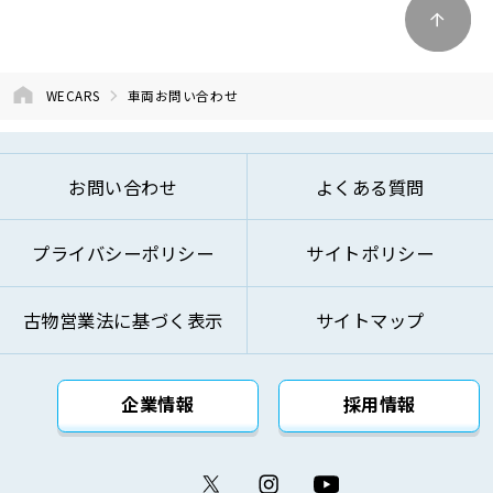
④商品およびサービスの改善、企画、研究お
よび開発のため
⑤お問い合わせへのご対応およびお客様への
WECARS
車両お問い合わせ
ご連絡のため
⑥ご来訪およびお問い合わせ等の記録の管理
のため
お問い合わせ
よくある質問
⑦本基本方針記載の方法により第三者に対し
て提供するため
プライバシーポリシー
サイトポリシー
⑧その他自動車関連業およびこれらに付帯・
関連するサービスの提供のため
古物営業法に基づく表示
サイトマップ
上記の利用目的を変更する場合には、変更後の利用
目的が変更前の利用目的と相当の関連性を有すると
合理的に認められる範囲においてのみ変更を行い、
企業情報
採用情報
その内容をご本人に対し、原則として書面等（電磁
的記録を含みます。）により通知し、または弊社の
ウェブサイト等により公表します。