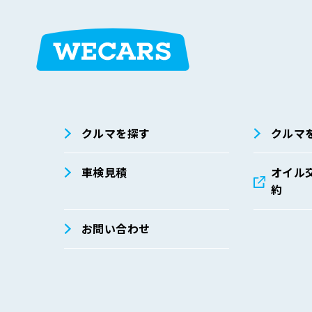
弊社は、個人データの安全管理措置に関する社内規程を
せ先までお寄せください。
① 基本方針の整備
個人データの適正な取扱いの確保のため、「関
策定し、必要に応じて見直しています。
在庫検索
サイト内検
索
② 個人データの安全管理に係る取扱規程の整備
クルマを探す
クルマ
取得、利用、保存、提供、削除・廃棄等の段階
③ 組織的安全管理措置
車検見積
オイル
約
個人データの管理責任者等の設置
就業規則等における安全管理措置の整備
お問い合わせ
個人データの安全管理に係る取扱規程に従った
個人データの取扱状況を確認できる手段の整備
個人データの取扱状況の点検および監査体制の
漏えい等事案に対応する体制の整備
④ 人的安全管理措置