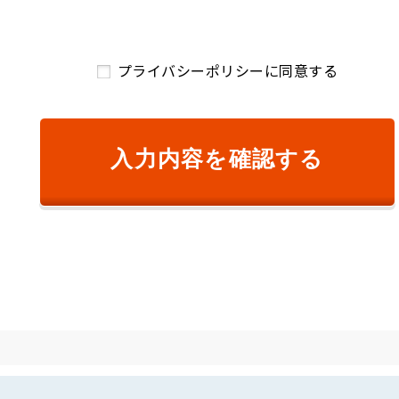
ご請求のため
および、顧客満足度調査等のアンケート等を依頼するため
プライバシーポリシーに同意する
開発のため
絡のため
め
供するため
入力内容を確認する
するサービスの提供のため
が変更前の利用目的と相当の関連性を有すると合理的に認められる範
知し、または弊社のウェブサイト等により公表します。
り個人情報を取得します。
ものをいいます。以下同様です。）の漏えい、滅失または毀損の防止
キュリティ対策を講じるとともに、利用目的の達成に必要とされる正