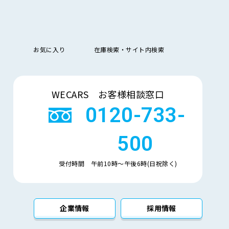
管理措置に関するご質問については、下記のお問い合わ
お気に入り
在庫検索・サイト内検索
「質問および苦情処理の窓口」等について本基本方針を
検索
WECARS お客様相談窓口
を整備し、必要に応じて見直しています。
0120-733-
500
受付時間 午前10時〜午後6時(日祝除く)
企業情報
採用情報