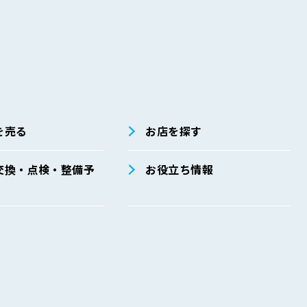
別途定めており、その具体的内容は主として以下のとおりです。安全
係法令・ガイドライン等の遵守」、「安全管理措置に関する事項」、
を売る
お店を探す
ごとに、取扱方法、責任者・担当者およびその任務等についての規程
交換・点検・整備予
お役立ち情報
運用
整備と実施