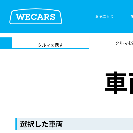
お気に入り
車検サービス トップ
クルマを
在庫検索
サイト内検
クルマを探す
索
車
選択した車両