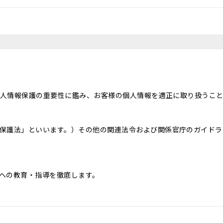
、個人情報保護の重要性に鑑み、お客様の個人情報を適正に取り扱うこ
保護法」といいます。）その他の関連法令および関係官庁のガイドラ
への教育・指導を徹底します。
じて取得した個人情報を、下記の目的の範囲内で、適法かつ公正に利