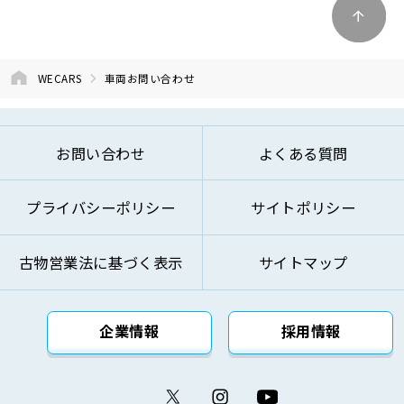
④商品およびサービスの改善、企画、研究お
よび開発のため
⑤お問い合わせへのご対応およびお客様への
WECARS
車両お問い合わせ
ご連絡のため
⑥ご来訪およびお問い合わせ等の記録の管理
のため
お問い合わせ
よくある質問
⑦本基本方針記載の方法により第三者に対し
て提供するため
プライバシーポリシー
サイトポリシー
⑧その他自動車関連業およびこれらに付帯・
関連するサービスの提供のため
古物営業法に基づく表示
サイトマップ
上記の利用目的を変更する場合には、変更後の利用
目的が変更前の利用目的と相当の関連性を有すると
合理的に認められる範囲においてのみ変更を行い、
企業情報
採用情報
その内容をご本人に対し、原則として書面等（電磁
的記録を含みます。）により通知し、または弊社の
ウェブサイト等により公表します。