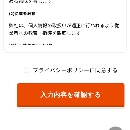
める意味を有します。
(2)従業者教育
弊社は、個人情報の取扱いが適正に行われるよう従
業者への教育・指導を徹底します。
(3)個人情報の利用目的
弊社は、自動車関連業を営んでおり、自動車関連業
を通じて取得した個人情報を、下記の目的の範囲内
プライバシーポリシーに同意する
で、適法かつ公正に利用し、その他の目的に利用す
ることはありません。
①ご本人様確認のため
入力内容を確認する
②商品またはサービスのご提供およびその対
価のご請求のため
③キャンペーン、懸賞、新サービス等のご案
内、および、顧客満足度調査等のアンケート等
を依頼するため