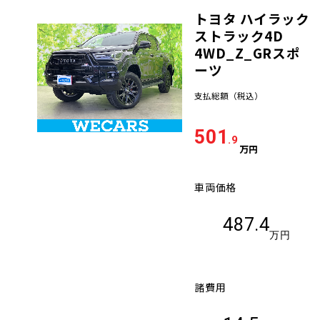
トヨタ ハイラック
車検サービス トップ
オイル交換・点検・整備予約
ストラック4D
4WD_Z_GRスポ
車検料金・メニュー
ーツ
お役立ち情報
支払総額
（税込）
品質管理とサポート体制
お問い合わせ
501
.9
万円
企業情報
採用情報
車両価格
487.4
万円
0120-733-500
諸費用