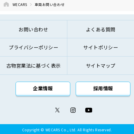
⑤お問い合わせへのご対応およびお客様への
WECARS
車両お問い合わせ
ご連絡のため
⑥ご来訪およびお問い合わせ等の記録の管理
のため
お問い合わせ
よくある質問
⑦本基本方針記載の方法により第三者に対し
て提供するため
プライバシーポリシー
サイトポリシー
⑧その他自動車関連業およびこれらに付帯・
関連するサービスの提供のため
古物営業法に基づく表示
サイトマップ
上記の利用目的を変更する場合には、変更後の利用
目的が変更前の利用目的と相当の関連性を有すると
合理的に認められる範囲においてのみ変更を行い、
企業情報
採用情報
その内容をご本人に対し、原則として書面等（電磁
的記録を含みます。）により通知し、または弊社の
ウェブサイト等により公表します。
(4)個人情報の取得
Copyright © WECARS Co., Ltd. All Rights Reserved.
弊社は、業務上必要な範囲で、適法かつ公正な手段