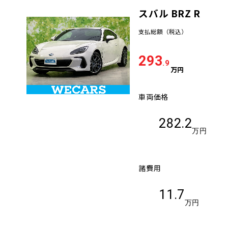
スバル BRZ R
車検サービス トップ
オイル交換・点検・整備予約
支払総額
（税込）
車検料金・メニュー
お役立ち情報
293
.9
万円
品質管理とサポート体制
お問い合わせ
車両価格
282.2
企業情報
採用情報
万円
諸費用
0120-733-500
11.7
万円