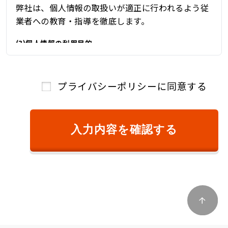
弊社は、個人情報の取扱いが適正に行われるよう従
業者への教育・指導を徹底します。
(3)個人情報の利用目的
弊社は、自動車関連業を営んでおり、自動車関連業
を通じて取得した個人情報を、下記の目的の範囲内
プライバシーポリシーに同意する
で、適法かつ公正に利用し、その他の目的に利用す
ることはありません。
①ご本人様確認のため
入力内容を確認する
②商品またはサービスのご提供およびその対
価のご請求のため
③キャンペーン、懸賞、新サービス等のご案
内、および、顧客満足度調査等のアンケート等
を依頼するため
④商品およびサービスの改善、企画、研究お
よび開発のため