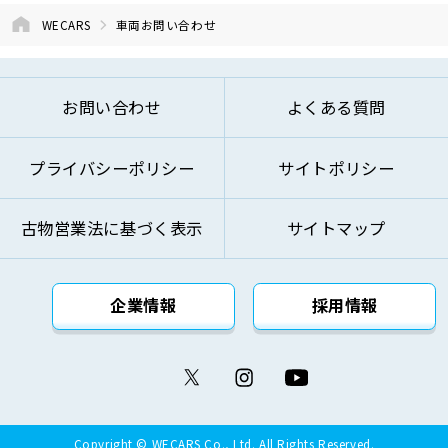
⑤お問い合わせへのご対応およびお客様への
WECARS
車両お問い合わせ
ご連絡のため
⑥ご来訪およびお問い合わせ等の記録の管理
のため
お問い合わせ
よくある質問
⑦本基本方針記載の方法により第三者に対し
て提供するため
プライバシーポリシー
サイトポリシー
⑧その他自動車関連業およびこれらに付帯・
関連するサービスの提供のため
古物営業法に基づく表示
サイトマップ
上記の利用目的を変更する場合には、変更後の利用
目的が変更前の利用目的と相当の関連性を有すると
合理的に認められる範囲においてのみ変更を行い、
企業情報
採用情報
その内容をご本人に対し、原則として書面等（電磁
的記録を含みます。）により通知し、または弊社の
ウェブサイト等により公表します。
(4)個人情報の取得
Copyright © WECARS Co., Ltd. All Rights Reserved.