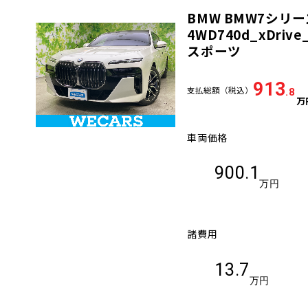
BMW BMW7シリー
車検サービス トップ
オイル交換・点検・整備予約
4WD740d_xDrive
スポーツ
車検料金・メニュー
お役立ち情報
913
支払総額
（税込）
.8
万
品質管理とサポート体制
お問い合わせ
車両価格
900.1
企業情報
採用情報
万円
諸費用
0120-733-500
13.7
万円