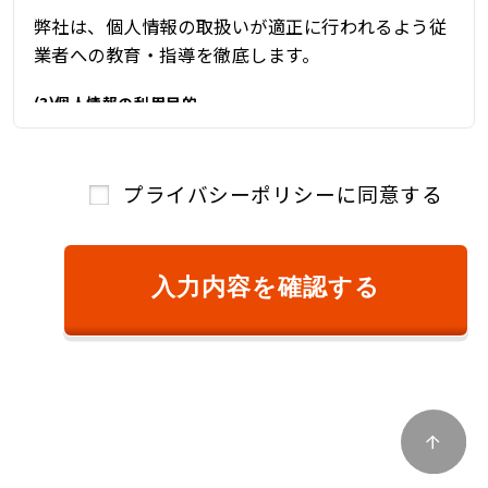
弊社は、個人情報の取扱いが適正に行われるよう従
業者への教育・指導を徹底します。
(3)個人情報の利用目的
弊社は、自動車関連業を営んでおり、自動車関連業
を通じて取得した個人情報を、下記の目的の範囲内
プライバシーポリシーに同意する
で、適法かつ公正に利用し、その他の目的に利用す
ることはありません。
①ご本人様確認のため
入力内容を確認する
②商品またはサービスのご提供およびその対
価のご請求のため
③キャンペーン、懸賞、新サービス等のご案
内、および、顧客満足度調査等のアンケート等
を依頼するため
④商品およびサービスの改善、企画、研究お
よび開発のため