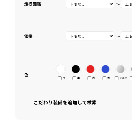
〜
走行距離
〜
価格
色
白
黒
赤
青
シルバ
ー
こだわり装備を追加して検索