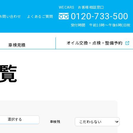
WECARS お客様相談窓口
0120-733-500
お問い合わせ
よくあるご質問
とサポート体制
受付時間 午前10時〜午後6時(日祝
除く)
オイル交換・点検・整備予約
検索
車検見積
覧
選択する
車検残