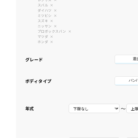
スバル
ダイハツ
ミツビシ
スズキ
ニッサン
プロボックスバン
マツダ
ホンダ
グレード
選
ボディタイプ
バン
〜
年式