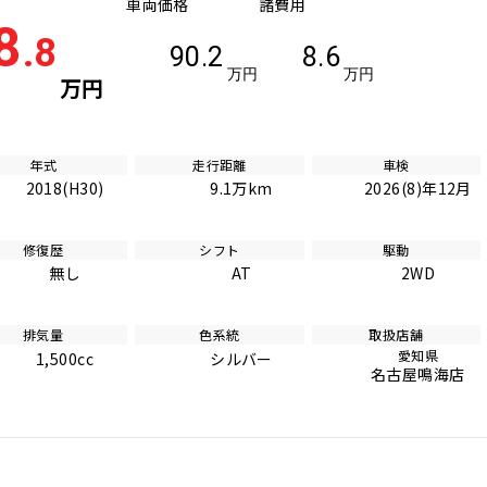
車両価格
諸費用
8
.8
90.2
8.6
万円
万円
万円
年式
走行距離
車検
2018(H30)
9.1万km
2026(8)年12月
修復歴
シフト
駆動
無し
AT
2WD
排気量
色系統
取扱店舗
愛知県
1,500cc
シルバー
名古屋鳴海店