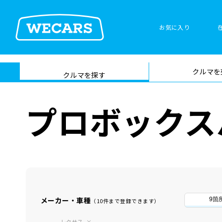
お気に入り
車検サービス トップ
クルマを
在庫検索
サイト内検
クルマを探す
索
プロボックス
メーカー・車種
9箇
（10件まで登録できます）
レクサス