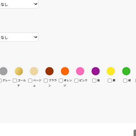
グレー
ゴール
ベージ
ブラウ
オレン
ピンク
紫
黄
緑
ド
ュ
ン
ジ