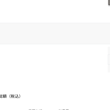
ホンダ
マツダ
ミツビシ
スズキ
スバル
総額
（税込）