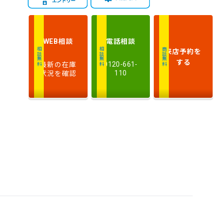
新しい順
古い順
式
走
行
相談
電話
相談
WEB
少ない順
多い順
距
来店予約
を
相談無料
相談無料
商談無料
離
する
最新の在庫
0120-661-
状況を確認
110
排
気
大きい順
小さい順
量
車
検
多い順
少ない順
残