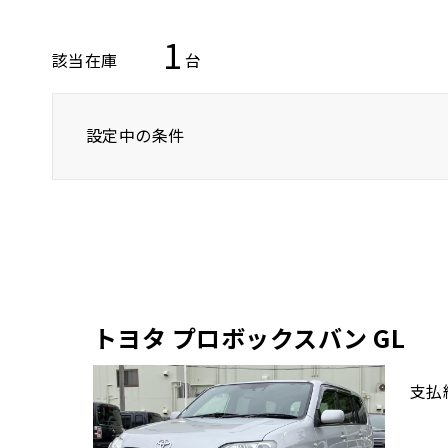
1
該当在庫
台
設定中の条件
トヨタ
レクサス
ニッサン
トヨタ プロボックスバン GL
支払