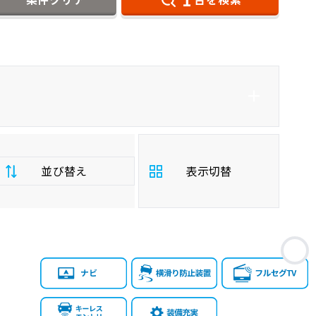
ダイハツ
プロボックスバン
バン/トラック
並び替え
表示切替
支
お
払
安い順
高い順
総
額
年