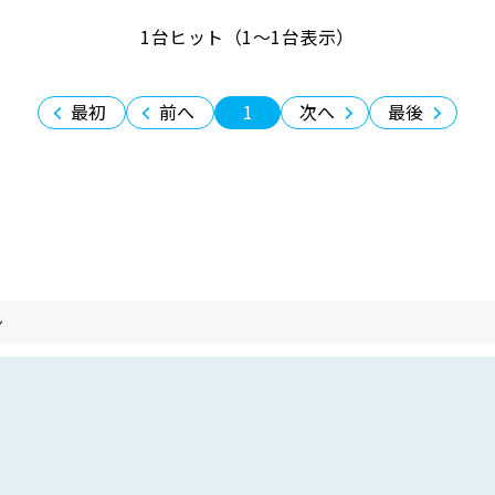
1台ヒット（1〜1台表示）
最初
前へ
1
次へ
最後
ン