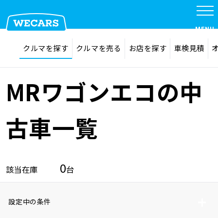
MENU
探す
お気に入り
クルマを探す
クルマを売る
お店を探す
車検見積
在庫検索
サイト内検索
クルマを探す
検索
MRワゴンエコの中
クルマを売る
古車一覧
お店を探す
0
該当在庫
台
車検見積
設定中の条件