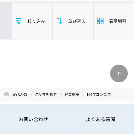
車検サービス トップ
オイル交換・点検・整備予約
トヨタ
レクサス
ニッサン
絞り込み
並び替え
表示切替
ホンダ
マツダ
ミツビシ
車検料金・メニュー
お役立ち情報
スズキ
スバル
ダイハツ
MRワゴンエコ
軽自動車
品質管理とサポート体制
支払総
お問い合わせ
安い順
高い
額
年式
新しい順
古い
企業情報
採用情報
走行距
少ない順
多い
離
WECARS
クルマを探す
軽自動車
MRワゴンエコ
排気量
大きい順
小さ
0120-733-500
お問い合わせ
よくある質問
車検残
多い順
少な