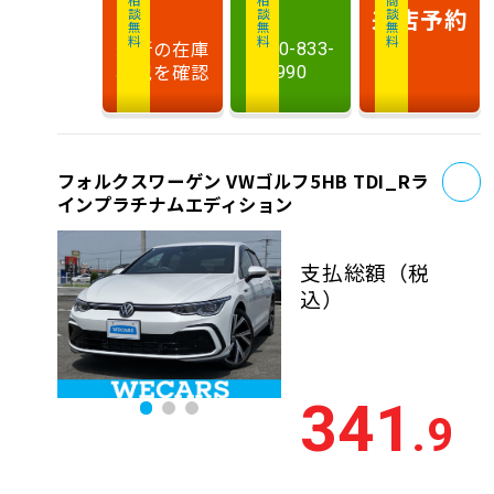
相談無料
相談無料
商談無料
来店予約
最新の在庫
0120-833-
状況を確認
990
お
フォルクスワーゲン VWゴルフ5HB TDI_Rラ
インプラチナムエディション
支払総額
（税
込）
341
.9