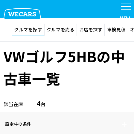
MENU
探す
お気に入り
クルマを探す
クルマを売る
お店を探す
車検見積
在庫検索
サイト内検索
クルマを探す
検索
VWゴルフ5HBの中
クルマを売る
古車一覧
お店を探す
4
該当在庫
台
車検見積
設定中の条件