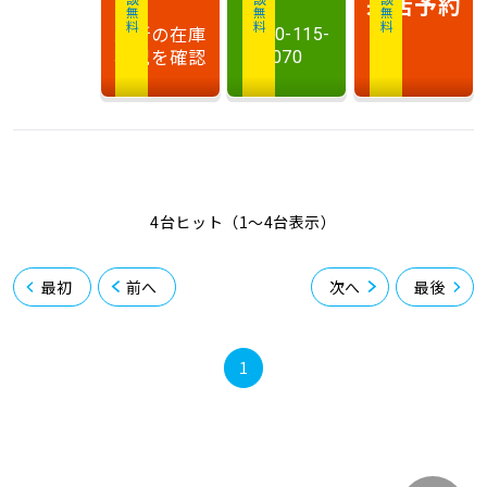
相談無料
相談無料
商談無料
来店予約
最新の在庫
0120-115-
状況を確認
070
4台ヒット（1〜4台表示）
最初
前へ
次へ
最後
1