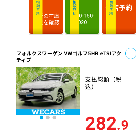
相談無料
相談無料
商談無料
来店予約
最新の在庫
0120-150-
状況を確認
020
お
フォルクスワーゲン VWゴルフ5HB eTSIアク
ティブ
支払総額
（税
込）
282
.9