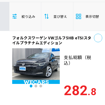
車検サービス トップ
オイル交換・点検・整備予約
フォルクスワーゲン
VWゴルフ5HB
絞り込み
並び替え
表示切替
車検料金・メニュー
お役立ち情報
お
品質管理とサポート体制
フォルクスワーゲン VWゴルフ5HB eTSIスタ
支払総
お問い合わせ
安い順
高い
イルプラチナムエディション
額
年式
新しい順
古い
支払総額
（税
企業情報
採用情報
込）
走行距
少ない順
多い
離
排気量
大きい順
小さ
282
0120-733-500
.8
車検残
多い順
少な