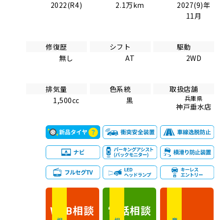
2022(R4)
2.1万km
2027(9)年
11月
修復歴
シフト
駆動
無し
AT
2WD
排気量
色系統
取扱店舗
兵庫県
1,500cc
黒
神戸垂水店
相談
電話
相談
WEB