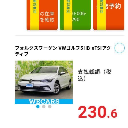
相談無料
相談無料
商談無料
来店予約
最新の在庫
0120-006-
状況を確認
290
お
フォルクスワーゲン VWゴルフ5HB eTSIアク
ティブ
支払総額
（税
込）
230
.6