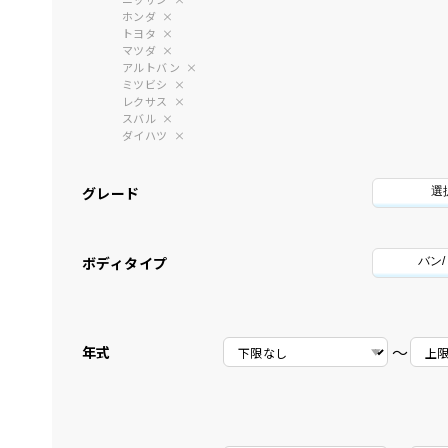
ホンダ
トヨタ
マツダ
アルトバン
ミツビシ
レクサス
スバル
ダイハツ
グレード
選
ボディタイプ
バン
〜
年式