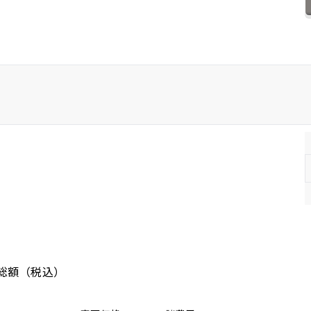
ホンダ
マツダ
ミツビシ
スズキ
スバル
総額
（税込）