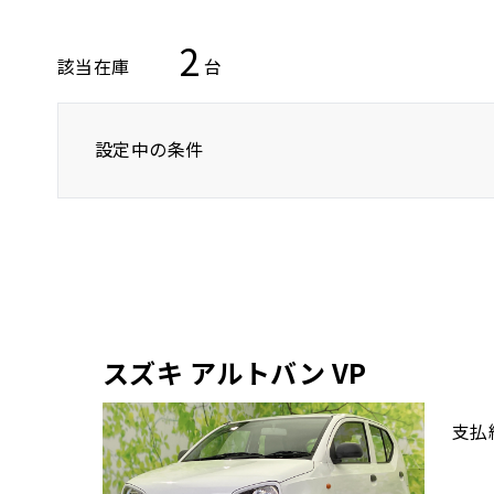
2
該当在庫
台
設定中の条件
トヨタ
レクサス
ニッサン
スズキ アルトバン VP
支払