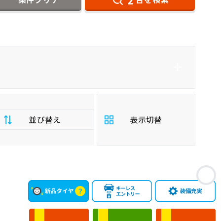
ダイハツ
アルトバン
バン/トラック
並び替え
表示切替
支
お
払
安い順
高い順
総
額
年