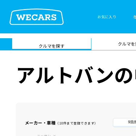
お気に入り
車検サービス トップ
クルマを
在庫検索
サイト内検
クルマを探す
索
アルトバンの
メーカー・車種
9箇
（10件まで登録できます）
ニッサン