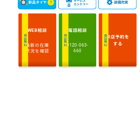
相談
電話
相談
WEB
来店予約
を
相談無料
相談無料
商談無料
する
最新の在庫
0120-063-
状況を確認
660