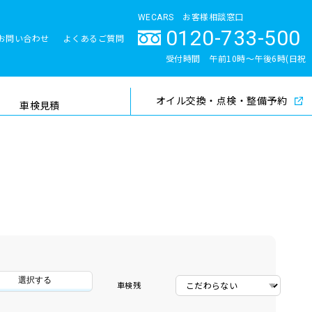
WECARS お客様相談窓口
0120-733-500
お問い合わせ
よくあるご質問
とサポート体制
受付時間 午前10時〜午後6時(日祝
除く)
オイル交換・点検・整備予約
検索
車検見積
選択する
車検残