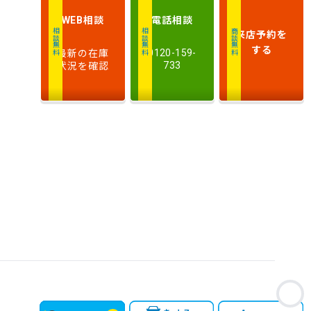
新しい順
古い順
式
相談
電話
相談
WEB
来店予約
を
相談無料
相談無料
商談無料
走
する
最新の在庫
行
0120-159-
少ない順
多い順
状況を確認
733
距
離
排
気
大きい順
小さい順
量
車
検
多い順
少ない順
残
お