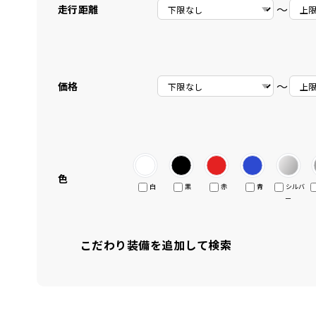
〜
走行距離
〜
価格
色
白
黒
赤
青
シルバ
ー
こだわり装備を追加して検索