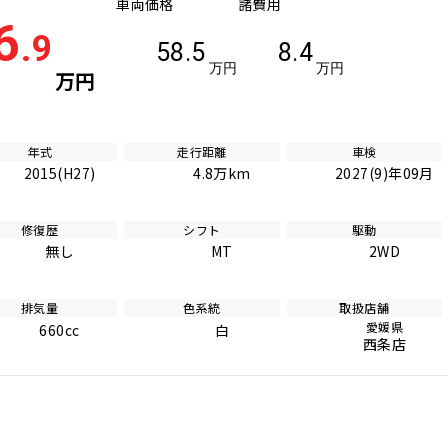
車両価格
諸費用
6
.9
58.5
8.4
万円
万円
万円
年式
走行距離
車検
2015(H27)
4.8万km
2027(9)年09月
修復歴
シフト
駆動
無し
MT
2WD
排気量
色系統
取扱店舗
愛媛県
660cc
白
西条店