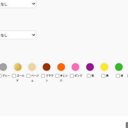
グレー
ゴール
ベージ
ブラウ
オレン
ピンク
紫
黄
緑
ド
ュ
ン
ジ