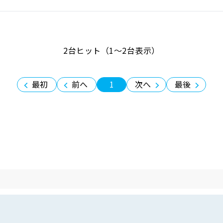
2台ヒット（1〜2台表示）
最初
前へ
1
次へ
最後