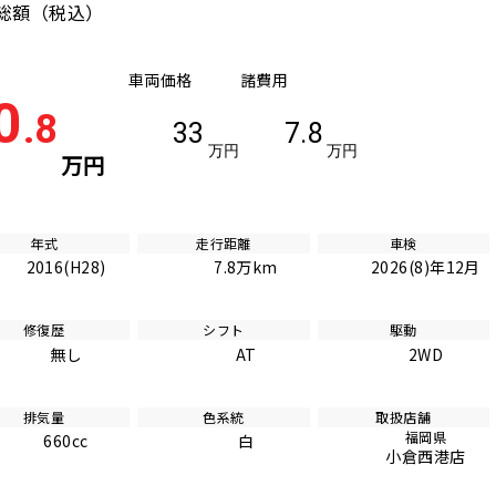
総額
（税込）
車両価格
諸費用
0
.8
33
7.8
万円
万円
万円
年式
走行距離
車検
2016(H28)
7.8万km
2026(8)年12月
修復歴
シフト
駆動
無し
AT
2WD
排気量
色系統
取扱店舗
福岡県
660cc
白
小倉西港店