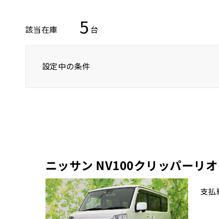
5
該当在庫
台
設定中の条件
トヨタ
レクサス
ニッサン
バン/トラック
ニッサン NV100クリッパーリオ 
支払