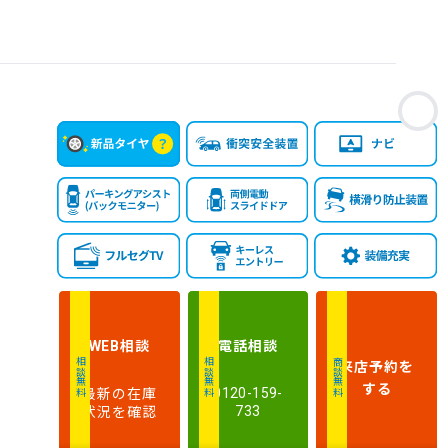
お
相談
電話
相談
WEB
来店予約
を
相談無料
相談無料
商談無料
する
最新の在庫
0120-159-
状況を確認
733