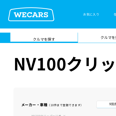
お気に入り
車検サービス トップ
クルマを
在庫検索
サイト内検
クルマを探す
索
NV100ク
メーカー・車種
9箇
（10件まで登録できます）
NV100クリッパーリオ