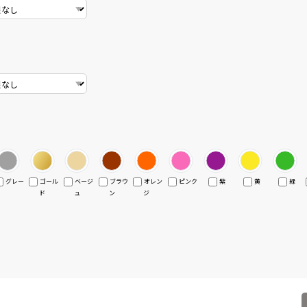
グレー
ゴール
ベージ
ブラウ
オレン
ピンク
紫
黄
緑
ド
ュ
ン
ジ