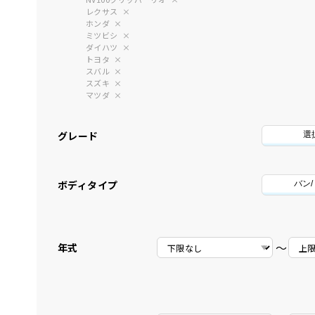
レクサス
ホンダ
ミツビシ
ダイハツ
トヨタ
スバル
スズキ
マツダ
グレード
選
ボディタイプ
バン
〜
年式