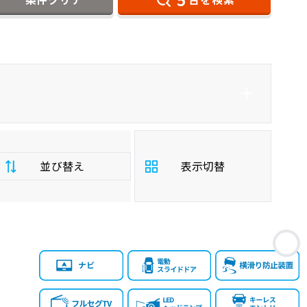
ダイハツ
NV100クリッパーリオ
並び替え
表示切替
支
お
払
安い順
高い順
総
額
年