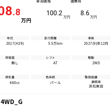
車両価格
諸費用
08
.8
100.2
8.6
万円
万円
万円
年式
走行距離
車検
2017(H29)
5.5万km
2027(9)年12月
修復歴
シフト
駆動
無し
AT
2WD
排気量
色系統
取扱店舗
静岡県
660cc
パール
浜松東店
4WD_G