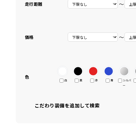
〜
走行距離
〜
価格
色
白
黒
赤
青
シルバ
ー
こだわり装備を追加して検索