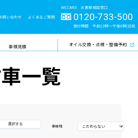
WECARS お客様相談窓口
0120-733-500
お問い合わせ
よくあるご質問
とサポート体制
受付時間 午前10時〜午後6時(日祝
除く)
オイル交換・点検・整備予約
検索
車検見積
古車一覧
選択する
車検残