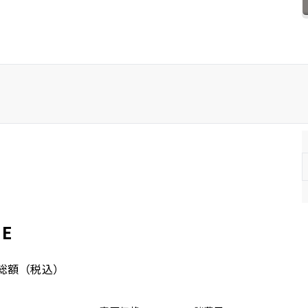
ホンダ
マツダ
ミツビシ
スズキ
スバル
E
総額
（税込）