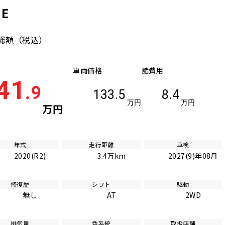
E
総額
（税込）
車両価格
諸費用
41
.9
133.5
8.4
万円
万円
万円
年式
走行距離
車検
2020(R2)
3.4万km
2027(9)年08月
修復歴
シフト
駆動
無し
AT
2WD
排気量
色系統
取扱店舗