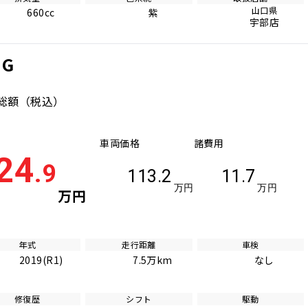
山口県
660cc
紫
宇部店
 G
総額
（税込）
車両価格
諸費用
24
.9
113.2
11.7
万円
万円
万円
年式
走行距離
車検
2019(R1)
7.5万km
なし
修復歴
シフト
駆動