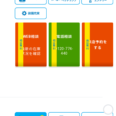
新しい順
古い順
式
走
行
少ない順
多い順
距
離
相談
電話
相談
WEB
排
来店予約
を
相談無料
相談無料
商談無料
気
大きい順
小さい順
する
最新の在庫
0120-774-
量
状況を確認
440
車
検
多い順
少ない順
残
お