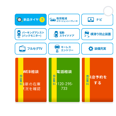
お
相談
電話
相談
WEB
来店予約
を
相談無料
相談無料
商談無料
する
最新の在庫
0120-295-
状況を確認
733