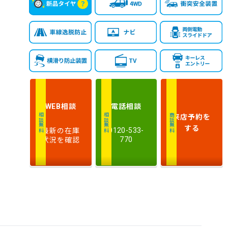
相談
電話
相談
WEB
来店予約
を
相談無料
相談無料
商談無料
する
最新の在庫
0120-533-
状況を確認
770