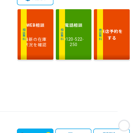
新しい順
古い順
式
走
行
相談
電話
相談
WEB
少ない順
多い順
距
来店予約
を
相談無料
相談無料
商談無料
離
する
最新の在庫
0120-522-
状況を確認
250
排
気
大きい順
小さい順
量
車
検
多い順
少ない順
残
お