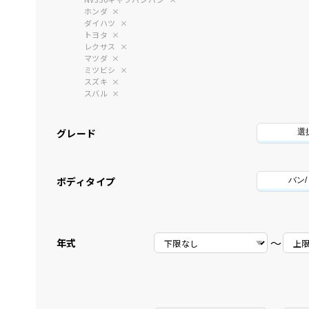
ホンダ
ダイハツ
トヨタ
レクサス
マツダ
ミツビシ
スズキ
スバル
グレード
選
ボディタイプ
バン
〜
年式