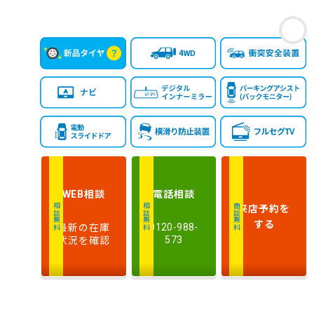
お
相談
電話
相談
WEB
来店予約
を
相談無料
相談無料
商談無料
する
最新の在庫
0120-988-
状況を確認
573