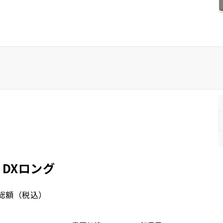
ホンダ
マツダ
ミツビシ
スズキ
スバル
 DXロング
総額
（税込）