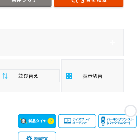
ダイハツ
NV350キャラバンバン
並び替え
表示切替
支
お
払
安い順
高い順
総
額
年