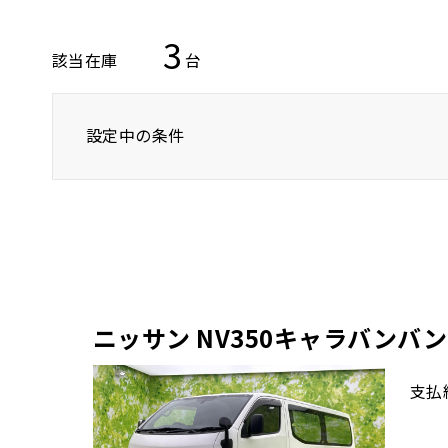
3
該当在庫
台
設定中の条件
トヨタ
レクサス
ニッサン
バン/トラック
ニッサン NV350キャラバンバン
支払