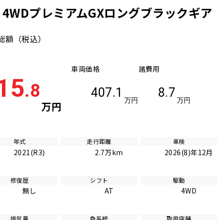
ン 4WDプレミアムGXロングブラックギア
総額
（税込）
車両価格
諸費用
15
.8
407.1
8.7
万円
万円
万円
年式
走行距離
車検
2021(R3)
2.7万km
2026(8)年12月
修復歴
シフト
駆動
無し
AT
4WD
排気量
色系統
取扱店舗