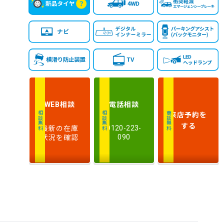
相談
電話
相談
WEB
来店予約
を
相談無料
相談無料
商談無料
する
最新の在庫
0120-223-
状況を確認
090