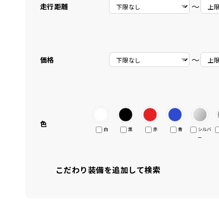
〜
走行距離
〜
価格
色
白
黒
赤
青
シルバ
ー
こだわり装備を追加して検索