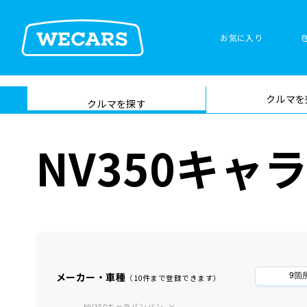
お気に入り
車検サービス トップ
クルマを
在庫検索
サイト内検
クルマを探す
索
NV350キ
メーカー・車種
9箇
（10件まで登録できます）
NV350キャラバンバン