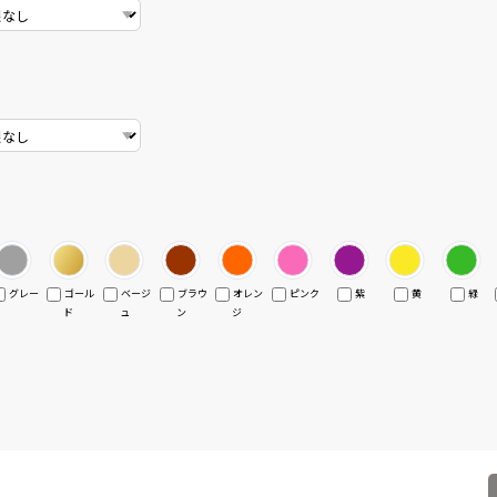
グレー
ゴール
ベージ
ブラウ
オレン
ピンク
紫
黄
緑
ド
ュ
ン
ジ