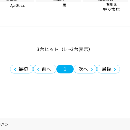
石川県
2,500cc
黒
野々市店
3台ヒット（1〜3台表示）
最初
前へ
1
次へ
最後
ンバン