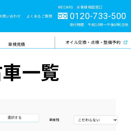
WECARS お客様相談窓口
0120-733-500
お問い合わせ
よくあるご質問
とサポート体制
受付時間 午前10時〜午後6時(日祝
除く)
オイル交換・点検・整備予約
検索
車検見積
古車一覧
選択する
車検残