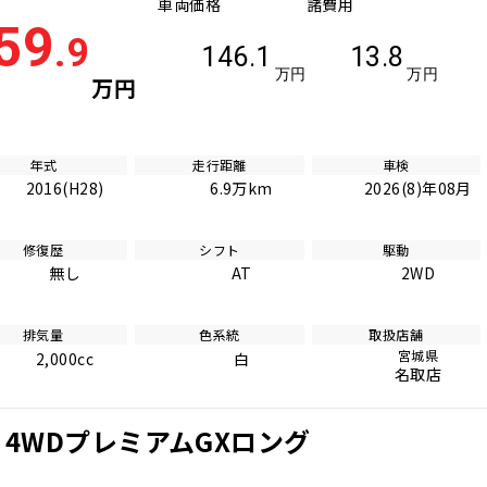
車両価格
諸費用
59
.9
146.1
13.8
万円
万円
万円
年式
走行距離
車検
2016(H28)
6.9万km
2026(8)年08月
修復歴
シフト
駆動
無し
AT
2WD
排気量
色系統
取扱店舗
宮城県
2,000cc
白
名取店
 4WDプレミアムGXロング