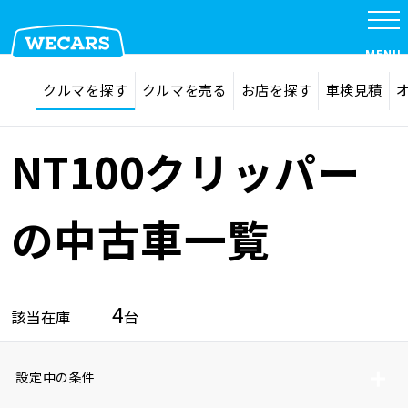
MENU
探す
お気に入り
クルマを探す
クルマを売る
お店を探す
車検見積
在庫検索
サイト内検索
クルマを探す
検索
NT100クリッパー
クルマを売る
の中古車一覧
お店を探す
4
該当在庫
台
車検見積
設定中の条件