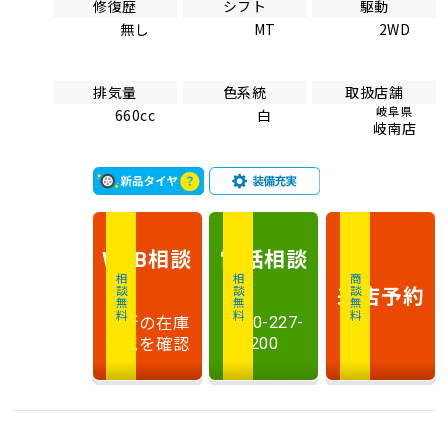
修復歴
シフト
駆動
無し
MT
2WD
排気量
色系統
取扱店舗
岐阜県
660cc
白
岐南店
相談
電話
相談
WEB
相談無料
相談無料
商談無料
来店予約
最新の在庫
0120-227-
状況を確認
200