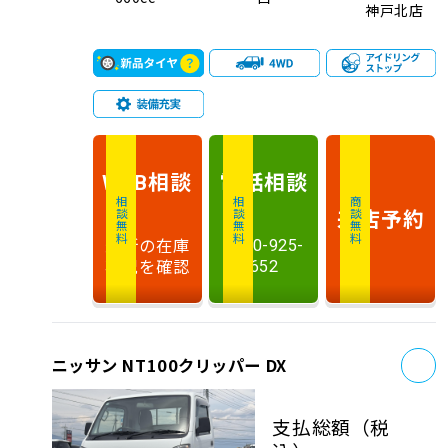
神戸北店
相談
電話
相談
WEB
相談無料
相談無料
商談無料
来店予約
最新の在庫
0120-925-
状況を確認
652
お
ニッサン NT100クリッパー DX
支払総額
（税