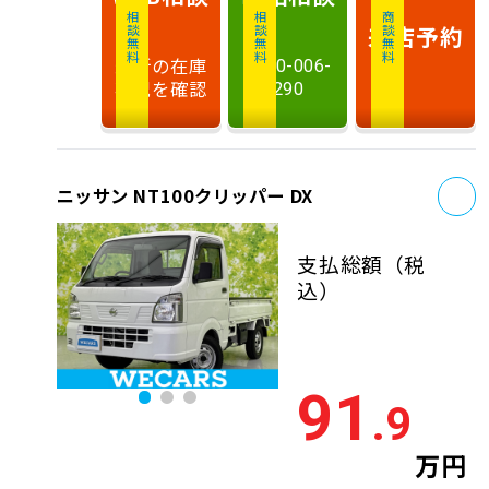
相談無料
相談無料
商談無料
来店予約
最新の在庫
0120-006-
状況を確認
290
お
ニッサン NT100クリッパー DX
支払総額
（税
込）
91
.9
万円