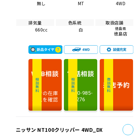
無し
MT
4WD
排気量
色系統
取扱店舗
徳島県
660cc
白
徳島店
相談
電話
相談
WEB
相談無料
相談無料
商談無料
来店予約
最新の在庫
0120-985-
状況を確認
276
お
ニッサン NT100クリッパー 4WD_DX