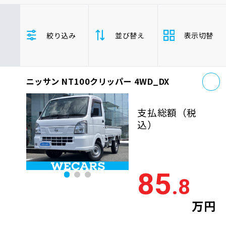
車検サービス トップ
オイル交換・点検・整備予約
トヨタ
レクサス
ニッサン
絞り込み
並び替え
表示切替
ホンダ
マツダ
ミツビシ
車検料金・メニュー
お役立ち情報
スズキ
スバル
ダイハツ
NT100クリッパー
バン/トラック
お
品質管理とサポート体制
ニッサン NT100クリッパー 4WD_DX
支払総
お問い合わせ
安い順
高い
額
支払総額
（税
年式
新しい順
古い
込）
企業情報
採用情報
走行距
少ない順
多い
離
85
.8
排気量
大きい順
小さ
0120-733-500
万円
車検残
多い順
少な