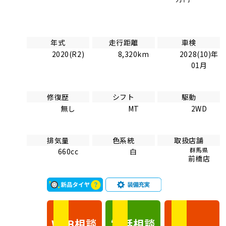
年式
走行距離
車検
2020(R2)
8,320km
2028(10)年
01月
修復歴
シフト
駆動
無し
MT
2WD
排気量
色系統
取扱店舗
群馬県
660cc
白
前橋店
相談
電話
相談
WEB