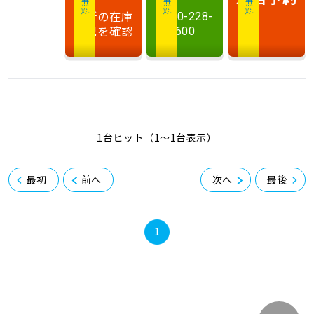
最新の在庫
0120-228-
状況を確認
600
1台ヒット（1〜1台表示）
最初
前へ
次へ
最後
1