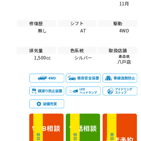
11月
修復歴
シフト
駆動
無し
AT
4WD
排気量
色系統
取扱店舗
青森県
1,500cc
シルバー
八戸店
相談
電話
相談
WEB
相談無料
相談無料
商談無料
来店予約