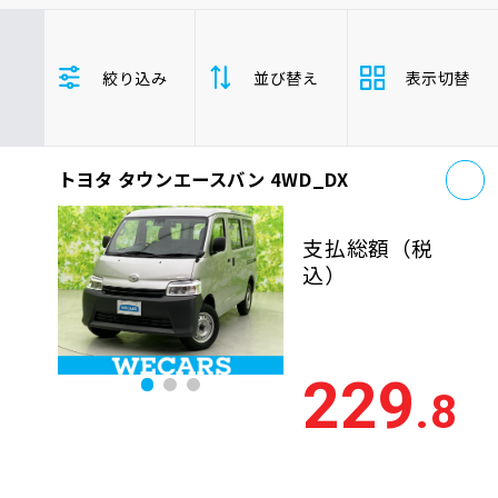
車検サービス トップ
オイル交換・点検・整備予約
トヨタ
レクサス
ニッサン
絞り込み
並び替え
表示切替
ホンダ
マツダ
ミツビシ
車検料金・メニュー
お役立ち情報
スズキ
スバル
ダイハツ
タウンエースバン
バン/トラック
お
品質管理とサポート体制
トヨタ タウンエースバン 4WD_DX
支払総
お問い合わせ
安い順
高い
額
支払総額
（税
年式
新しい順
古い
込）
企業情報
採用情報
走行距
少ない順
多い
離
229
.8
排気量
大きい順
小さ
0120-733-500
車検残
多い順
少な