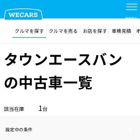
MENU
探す
お気に入り
クルマを探す
クルマを売る
お店を探す
車検見積
在庫検索
サイト内検索
クルマを探す
検索
タウンエースバン
クルマを売る
の中古車一覧
お店を探す
1
該当在庫
台
車検見積
設定中の条件