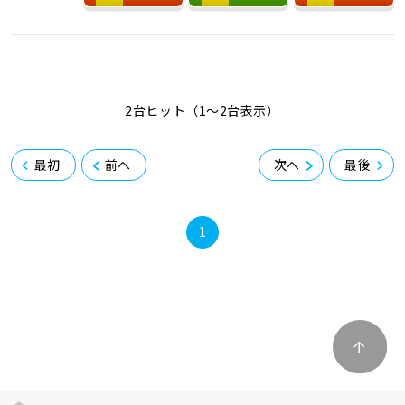
2台ヒット（1〜2台表示）
最初
前へ
次へ
最後
1