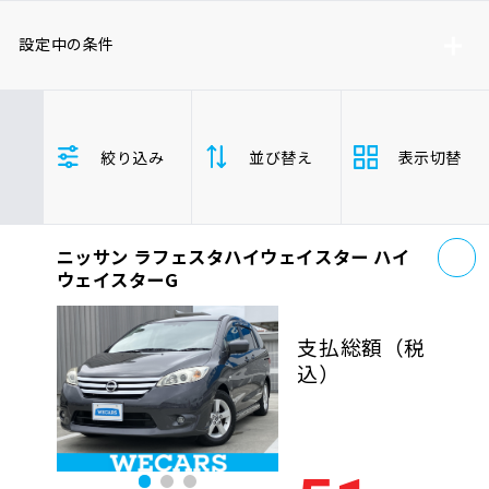
車検サービス トップ
オイル交換・点検・整備予約
設定中の条件
車検料金・メニュー
お役立ち情報
トヨタ
レクサス
ニッサン
絞り込み
並び替え
表示切替
ホンダ
マツダ
ミツビシ
品質管理とサポート体制
お問い合わせ
スズキ
スバル
ダイハツ
ラフェスタハイウェイスター
お
ニッサン ラフェスタハイウェイスター ハイ
支払総
安い順
高い
企業情報
採用情報
ウェイスターG
額
ミニバン/ワンボックス
年式
新しい順
古い
支払総額
（税
込）
走行距
0120-733-500
少ない順
多い
離
排気量
大きい順
小さ