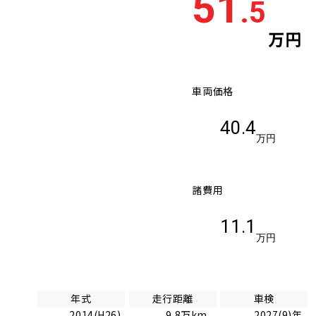
51
.5
車検残
多い順
少な
万円
車両価格
40.4
万円
諸費用
11.1
万円
年式
走行距離
車検
2014(H26)
9.8万km
2027(9)年