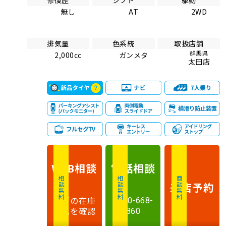
修復歴
シフト
駆動
無し
AT
2WD
排気量
色系統
取扱店舗
群馬県
2,000cc
ガンメタ
太田店
相談
電話
相談
WEB
相談無料
相談無料
商談無料
来店予約
最新の在庫
0120-668-
状況を確認
860