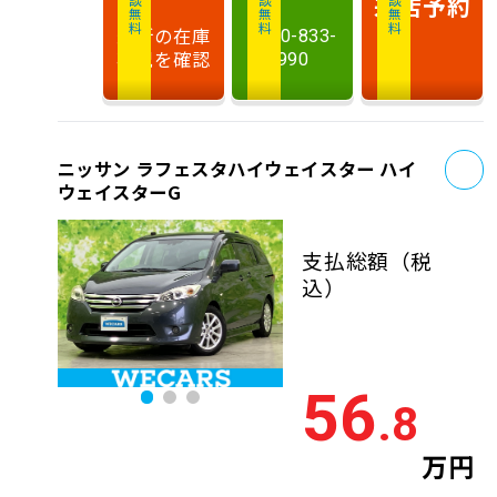
相談無料
相談無料
商談無料
来店予約
最新の在庫
0120-833-
状況を確認
990
お
ニッサン ラフェスタハイウェイスター ハイ
ウェイスターG
支払総額
（税
込）
56
.8
万円