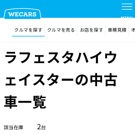
MENU
探す
お気に入り
クルマを探す
クルマを売る
お店を探す
車検見積
在庫検索
サイト内検索
クルマを探す
検索
ラフェスタハイウ
クルマを売る
ェイスターの中古
お店を探す
車一覧
車検見積
2
該当在庫
台