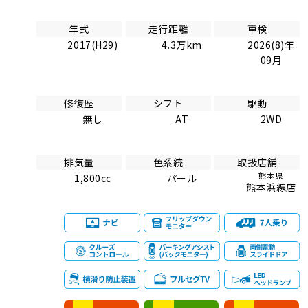
年式
走行距離
車検
2017(H29)
4.3万km
2026(8)年
09月
修復歴
シフト
駆動
無し
AT
2WD
排気量
色系統
取扱店舗
熊本県
1,800cc
パール
熊本浜線店