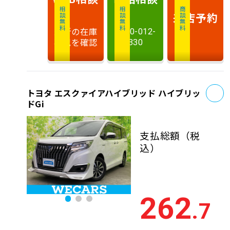
相談無料
相談無料
商談無料
来店予約
最新の在庫
0120-012-
状況を確認
330
お
トヨタ エスクァイアハイブリッド ハイブリッ
ドGi
支払総額
（税
込）
262
.7