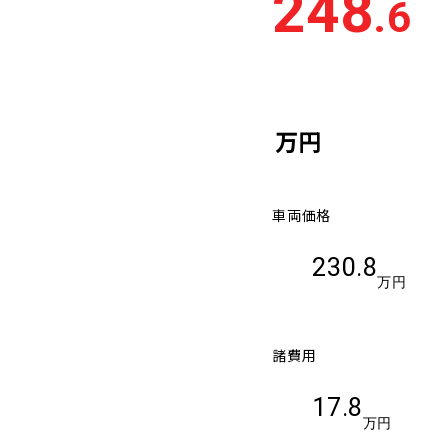
248
.6
車検残
多い順
少な
万円
車両価格
230.8
万円
諸費用
17.8
万円