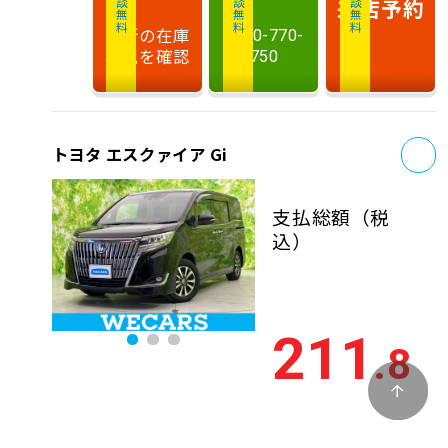
相談無料
相談無料
商談無料
来店予約
最新の在庫
0120-770-
状況を確認
750
お
トヨタ エスクァイア Gi
支払総額
（税
込）
211
.8