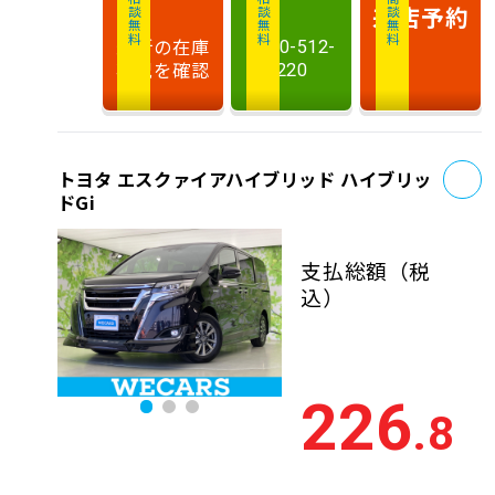
相談無料
相談無料
商談無料
来店予約
最新の在庫
0120-512-
状況を確認
220
お
トヨタ エスクァイアハイブリッド ハイブリッ
ドGi
支払総額
（税
込）
226
.8