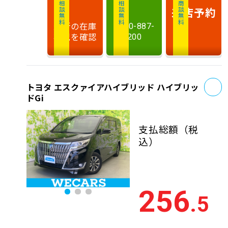
相談無料
相談無料
商談無料
来店予約
最新の在庫
0120-887-
状況を確認
200
お
トヨタ エスクァイアハイブリッド ハイブリッ
ドGi
支払総額
（税
込）
256
.5