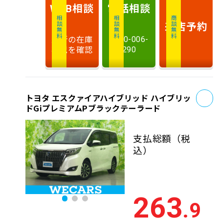
相談
電話
相談
WEB
相談無料
相談無料
商談無料
来店予約
最新の在庫
0120-006-
状況を確認
290
お
トヨタ エスクァイアハイブリッド ハイブリッ
ドGiプレミアムPブラックテーラード
支払総額
（税
込）
263
.9