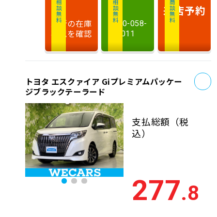
相談無料
相談無料
商談無料
来店予約
最新の在庫
0120-058-
状況を確認
011
お
トヨタ エスクァイア Giプレミアムパッケー
ジブラックテーラード
支払総額
（税
込）
277
.8