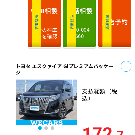
相談
電話
相談
WEB
相談無料
相談無料
商談無料
来店予約
最新の在庫
0120-004-
状況を確認
660
お
トヨタ エスクァイア Giプレミアムパッケー
ジ
支払総額
（税
込）
172