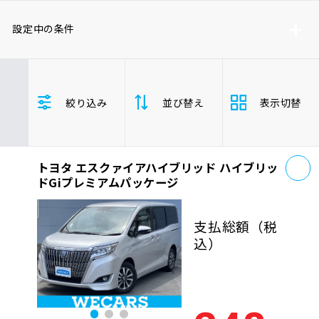
車検サービス トップ
オイル交換・点検・整備予約
設定中の条件
車検料金・メニュー
お役立ち情報
トヨタ
レクサス
ニッサン
絞り込み
並び替え
表示切替
ホンダ
マツダ
ミツビシ
品質管理とサポート体制
お問い合わせ
スズキ
スバル
ダイハツ
エスクァイア/エスクァイアハイブリッド
お
トヨタ エスクァイアハイブリッド ハイブリッ
支払総
安い順
高い
企業情報
採用情報
ドGiプレミアムパッケージ
額
ミニバン/ワンボックス
年式
新しい順
古い
支払総額
（税
込）
走行距
0120-733-500
少ない順
多い
離
排気量
大きい順
小さ