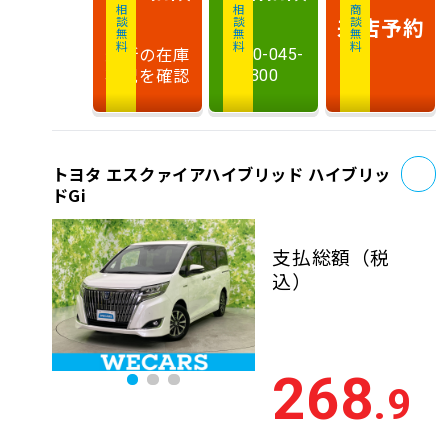
相談無料
相談無料
商談無料
来店予約
最新の在庫
0120-045-
状況を確認
300
お
トヨタ エスクァイアハイブリッド ハイブリッ
ドGi
支払総額
（税
込）
268
.9