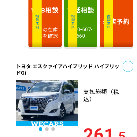
相談
電話
相談
WEB
相談無料
相談無料
商談無料
来店予約
最新の在庫
0120-607-
状況を確認
660
お
トヨタ エスクァイアハイブリッド ハイブリッ
ドGi
支払総額
（税
込）
261
.5