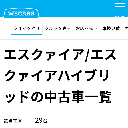
MENU
探す
お気に入り
クルマを探す
クルマを売る
お店を探す
車検見積
在庫検索
サイト内検索
クルマを探す
検索
エスクァイア/エス
クルマを売る
クァイアハイブリ
お店を探す
ッドの中古車一覧
車検見積
29
該当在庫
台