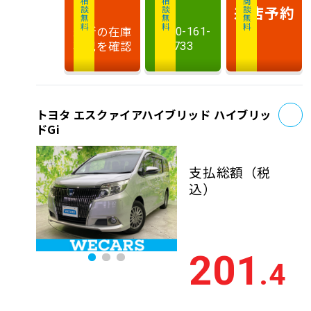
相談無料
相談無料
商談無料
来店予約
最新の在庫
0120-161-
状況を確認
733
お
トヨタ エスクァイアハイブリッド ハイブリッ
ドGi
支払総額
（税
込）
201
.4