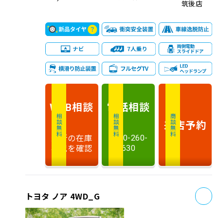
筑後店
相談
電話
相談
WEB
相談無料
相談無料
商談無料
来店予約
最新の在庫
0120-260-
状況を確認
630
お
トヨタ ノア 4WD_G