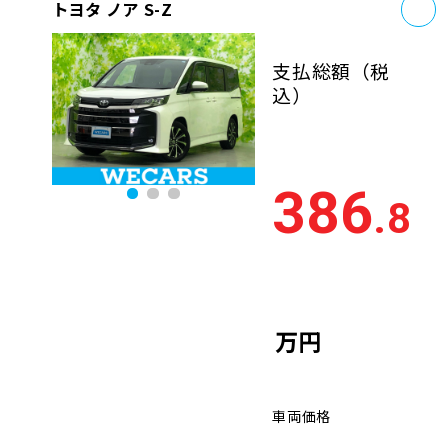
お
トヨタ ノア S-Z
支払総額
（税
込）
386
.8
万円
車両価格