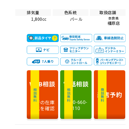
排気量
色系統
取扱店舗
奈良県
1,800cc
パール
橿原店
相談
電話
相談
WEB
相談無料
相談無料
商談無料
来店予約
最新の在庫
0120-660-
状況を確認
110