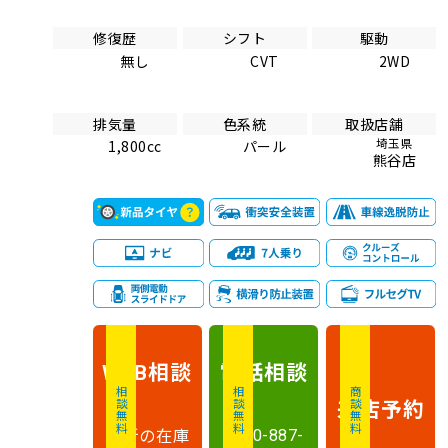
修復歴
シフト
駆動
無し
CVT
2WD
排気量
色系統
取扱店舗
埼玉県
1,800cc
パール
熊谷店
相談
電話
相談
WEB
相談無料
相談無料
商談無料
来店予約
最新の在庫
0120-887-