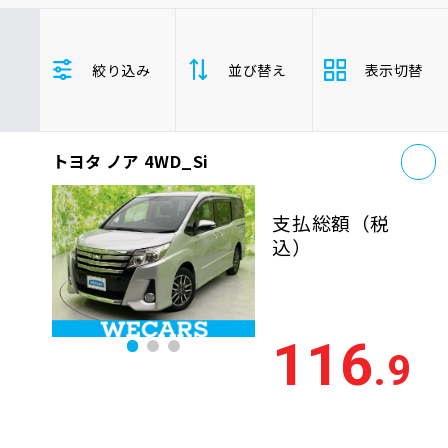
車検サービス トップ
オイル交換・点検・整備予約
トヨタ
レクサス
ニッサン
絞り込み
並び替え
表示切替
ホンダ
マツダ
ミツビシ
車検料金・メニュー
お役立ち情報
スズキ
スバル
ダイハツ
ノア/ノアハイブリッド
お
品質管理とサポート体制
トヨタ ノア 4WD_Si
支払総
お問い合わせ
安い順
高い
額
ミニバン/ワンボックス
支払総額
（税
年式
新しい順
古い
込）
企業情報
採用情報
走行距
少ない順
多い
離
116
.9
排気量
大きい順
小さ
0120-733-500
車検残
多い順
少な