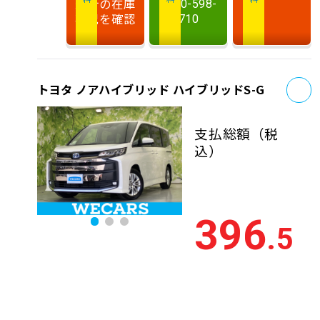
最新の在庫
0120-598-
状況を確認
710
お
トヨタ ノアハイブリッド ハイブリッドS-G
支払総額
（税
込）
396
.5