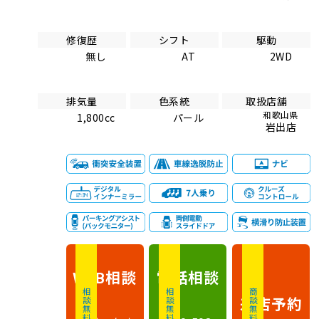
修復歴
シフト
駆動
無し
AT
2WD
排気量
色系統
取扱店舗
和歌山県
1,800cc
パール
岩出店
相談
電話
相談
WEB
相談無料
相談無料
商談無料
来店予約