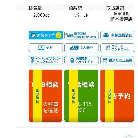
排気量
色系統
取扱店舗
神奈川県
2,000cc
パール
瀬谷橋戸店
相談
電話
相談
WEB
相談無料
相談無料
商談無料
来店予約
最新の在庫
0120-115-
状況を確認
330