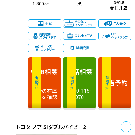
愛知県
1,800cc
黒
春日井店
相談
電話
相談
WEB
相談無料
相談無料
商談無料
来店予約
最新の在庫
0120-115-
状況を確認
070
お
トヨタ ノア Siダブルバイビー2