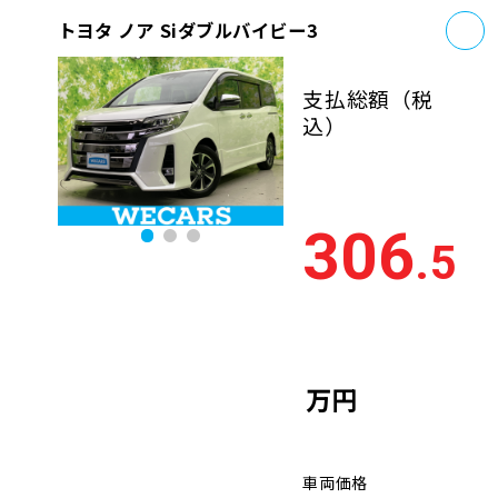
お
トヨタ ノア Siダブルバイビー3
支払総額
（税
込）
306
.5
万円
車両価格