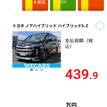
状況を確認
200
お
トヨタ ノアハイブリッド ハイブリッドS-Z
支払総額
（税
込）
439
.9
万円