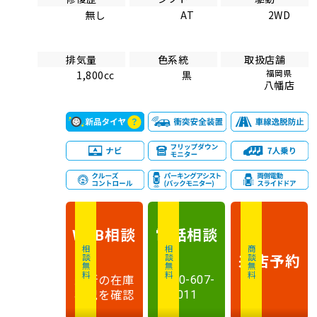
無し
AT
2WD
排気量
色系統
取扱店舗
福岡県
1,800cc
黒
八幡店
相談
電話
相談
WEB
相談無料
相談無料
商談無料
来店予約
最新の在庫
0120-607-
状況を確認
011