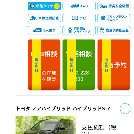
相談
電話
相談
WEB
相談無料
相談無料
商談無料
来店予約
最新の在庫
0120-228-
状況を確認
600
お
トヨタ ノアハイブリッド ハイブリッドS-Z
支払総額
（税