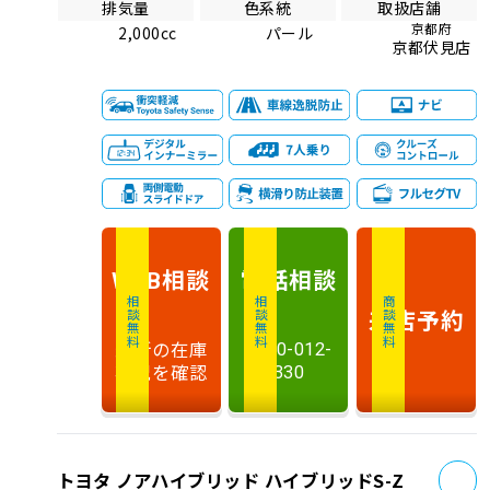
排気量
色系統
取扱店舗
京都府
2,000cc
パール
京都伏見店
相談
電話
相談
WEB
相談無料
相談無料
商談無料
来店予約
最新の在庫
0120-012-
状況を確認
330
お
トヨタ ノアハイブリッド ハイブリッドS-Z