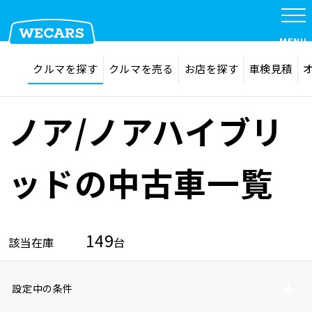
MENU
探す
お気に入り
クルマを探す
クルマを売る
お店を探す
車検見積
在庫検索
サイト内検索
クルマを探す
検索
ノア/ノアハイブリ
クルマを売る
ッドの中古車一覧
お店を探す
149
該当在庫
台
車検見積
設定中の条件