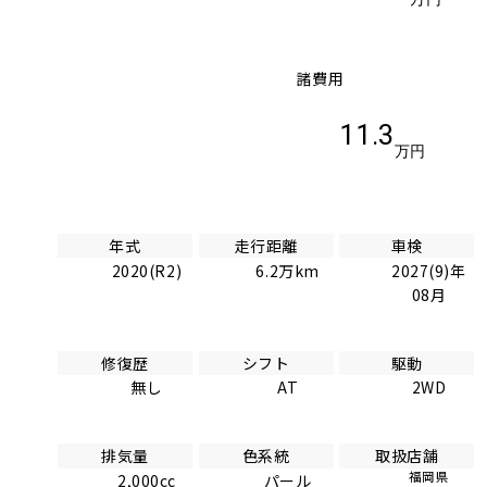
諸費用
11.3
万円
年式
走行距離
車検
2020(R2)
6.2万km
2027(9)年
08月
修復歴
シフト
駆動
無し
AT
2WD
排気量
色系統
取扱店舗
福岡県
2,000cc
パール