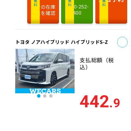
最新の在庫
0120-252-
状況を確認
400
お
トヨタ ノアハイブリッド ハイブリッドS-Z
支払総額
（税
込）
442
.9