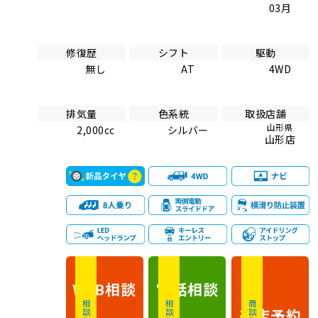
03月
修復歴
シフト
駆動
無し
AT
4WD
排気量
色系統
取扱店舗
山形県
2,000cc
シルバー
山形店
相談
電話
相談
WEB
相談無料
相談無料
商談無料
来店予約