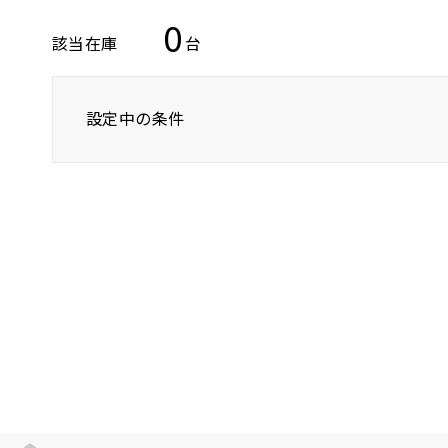
0
該当在庫
台
設定中の条件
トヨタ
レクサス
ニッサン
SUV/クロカン