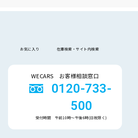
走
行
少ない順
多い順
距
離
排
お気に入り
在庫検索・サイト内検索
気
大きい順
小さい順
量
検索
車
WECARS お客様相談窓口
検
多い順
少ない順
残
0120-733-
500
受付時間 午前10時〜午後6時(日祝除く)