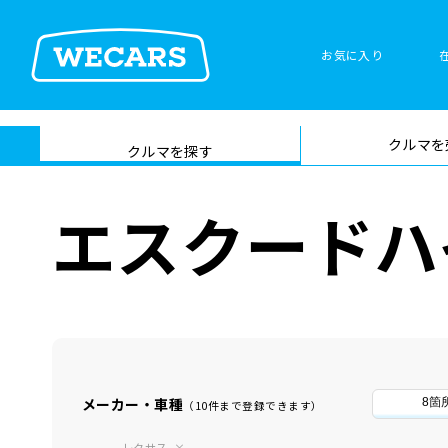
お気に入り
車検サービス トップ
クルマを
在庫検索
サイト内検
クルマを探す
索
エスクードハ
メーカー・車種
8箇
（10件まで登録できます）
レクサス