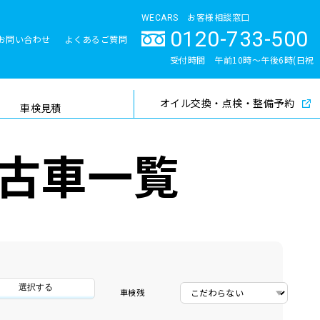
WECARS お客様相談窓口
0120-733-500
お問い合わせ
よくあるご質問
とサポート体制
受付時間 午前10時〜午後6時(日祝
除く)
オイル交換・点検・整備予約
検索
車検見積
古車一覧
選択する
車検残