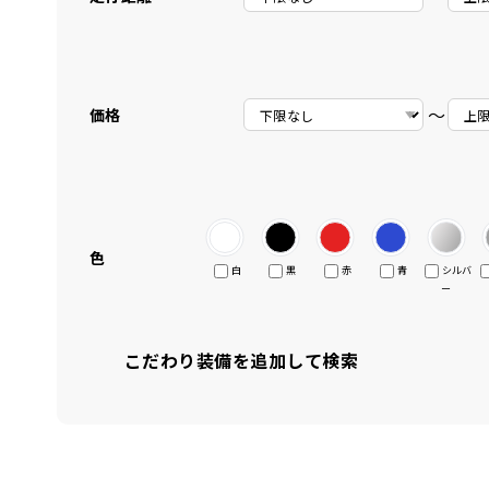
〜
価格
色
白
黒
赤
青
シルバ
ー
こだわり装備を追加して検索