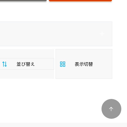
ダイハツ
エスクードハイブリッド
並び替え
表示切替
支
払
安い順
高い順
総
額
年
新しい順
古い順
式