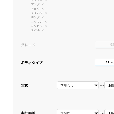
マツダ
トヨタ
ダイハツ
ホンダ
ニッサン
ミツビシ
スバル
グレード
選
ボディタイプ
SUV
〜
年式
〜
走行距離