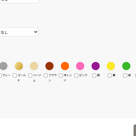
グレー
ゴール
ベージ
ブラウ
オレン
ピンク
紫
黄
緑
ド
ュ
ン
ジ