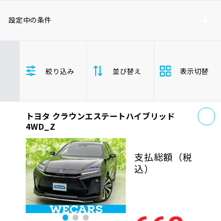
車検サービス トップ
オイル交換・点検・整備予約
設定中の条件
車検料金・メニュー
お役立ち情報
トヨタ
レクサス
ニッサン
絞り込み
並び替え
表示切替
ホンダ
マツダ
ミツビシ
品質管理とサポート体制
お問い合わせ
スズキ
スバル
ダイハツ
クラウンエステートハイブリッド
お
トヨタ クラウンエステートハイブリッド
支払総
安い順
高い
企業情報
採用情報
4WD_Z
額
SUV/クロカン
年式
新しい順
古い
支払総額
（税
込）
走行距
0120-733-500
少ない順
多い
離
排気量
大きい順
小さ