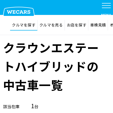
MENU
探す
お気に入り
クルマを探す
クルマを売る
お店を探す
車検見積
在庫検索
サイト内検索
クルマを探す
検索
クラウンエステー
クルマを売る
トハイブリッドの
お店を探す
中古車一覧
車検見積
1
該当在庫
台