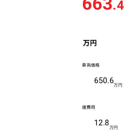
663
.4
車検残
多い順
少な
万円
車両価格
650.6
万円
諸費用
12.8
万円