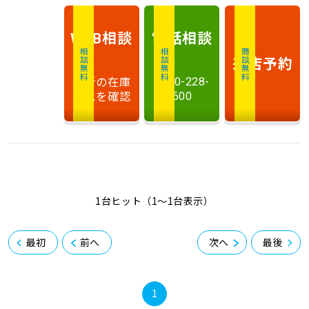
相談
電話
相談
WEB
相談無料
相談無料
商談無料
来店予約
最新の在庫
0120-228-
状況を確認
600
1台ヒット（1〜1台表示）
最初
前へ
次へ
最後
1