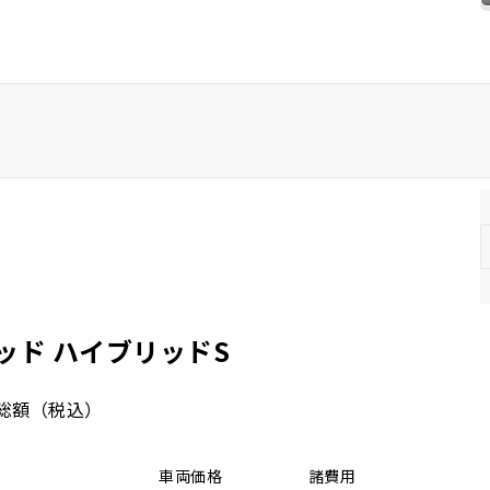
ホンダ
マツダ
ミツビシ
スズキ
スバル
ッド ハイブリッドS
総額
（税込）
車両価格
諸費用