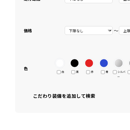
〜
価格
色
白
黒
赤
青
シルバ
ー
こだわり装備を追加して検索