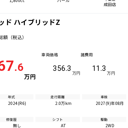
1,800cc
パール
成田店
ッド ハイブリッドZ
総額
（税込）
車両価格
諸費用
67
.6
356.3
11.3
万円
万円
万円
年式
走行距離
車検
2024(R6)
2.0万km
2027(9)年08月
修復歴
シフト
駆動
無し
AT
2WD