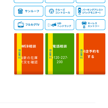
相談
電話
相談
WEB
来店予約
を
相談無料
相談無料
商談無料
する
最新の在庫
0120-227-
状況を確認
200