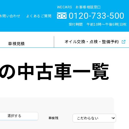
WECARS お客様相談窓口
0120-733-500
お問い合わせ
よくあるご質問
とサポート体制
受付時間 午前10時〜午後6時(日祝
除く)
オイル交換・点検・整備予約
検索
車検見積
の中古車一覧
選択する
車検残