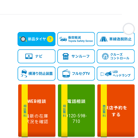
お
相談
電話
相談
WEB
来店予約
を
相談無料
相談無料
商談無料
する
最新の在庫
0120-598-
状況を確認
710