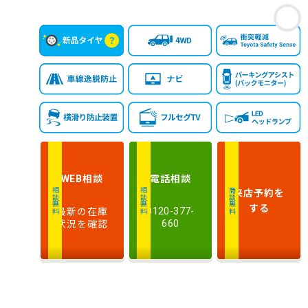
お
相談
電話
相談
WEB
来店予約
を
相談無料
相談無料
商談無料
する
最新の在庫
0120-377-
状況を確認
660