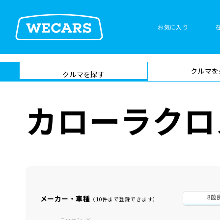
お気に入り
車検サービス トップ
クルマを
在庫検索
サイト内検
クルマを探す
索
カローラクロ
メーカー・車種
8箇
（10件まで登録できます）
ニッサン