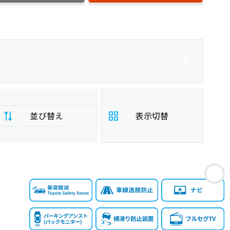
ダイハツ
カローラクロスハイブリッド
並び替え
表示切替
支
お
払
安い順
高い順
総
額
年
新しい順
古い順
式