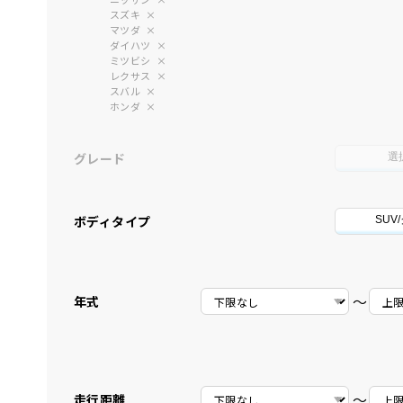
スズキ
マツダ
ダイハツ
ミツビシ
レクサス
スバル
ホンダ
グレード
選
ボディタイプ
SUV
〜
年式
〜
走行距離