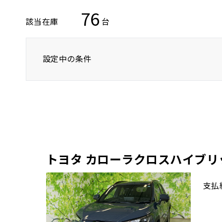
76
該当在庫
台
設定中の条件
トヨタ
レクサス
ニッサン
SUV/クロカン
トヨタ カローラクロスハイブリ
支払