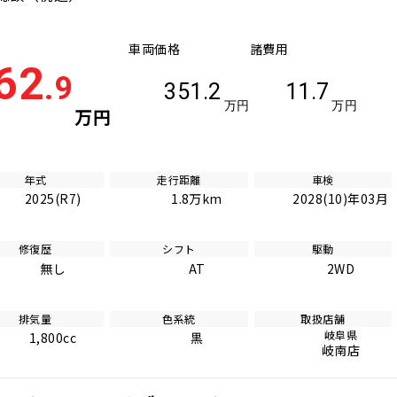
車両価格
諸費用
62
.9
351.2
11.7
万円
万円
万円
年式
走行距離
車検
2025(R7)
1.8万km
2028(10)年03月
修復歴
シフト
駆動
無し
AT
2WD
排気量
色系統
取扱店舗
岐阜県
1,800cc
黒
岐南店