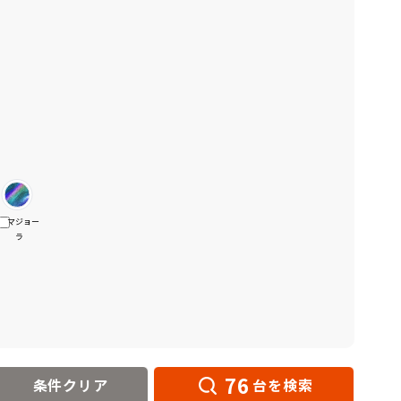
マジョー
ラ
76
条件クリア
台を検索