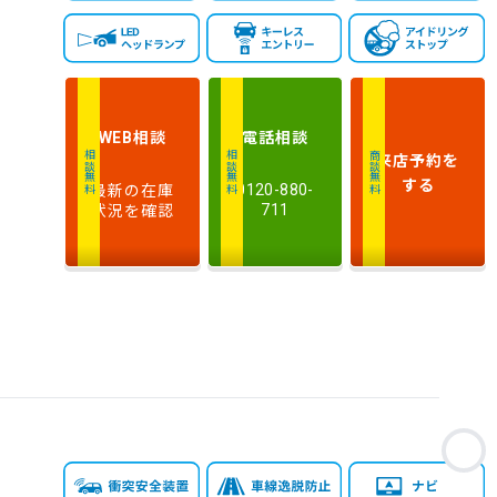
走
行
少ない順
多い順
距
離
相談
電話
相談
WEB
排
来店予約
を
相談無料
相談無料
商談無料
気
大きい順
小さい順
する
最新の在庫
0120-880-
量
状況を確認
711
車
検
多い順
少ない順
残
お