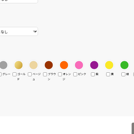
グレー
ゴール
ベージ
ブラウ
オレン
ピンク
紫
黄
緑
ド
ュ
ン
ジ