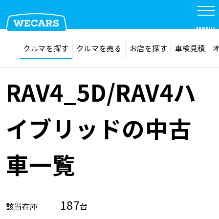
MENU
探す
お気に入り
クルマを探す
クルマを売る
お店を探す
車検見積
在庫検索
サイト内検索
クルマを探す
検索
RAV4_5D/RAV4ハ
クルマを売る
イブリッドの中古
お店を探す
車一覧
車検見積
187
該当在庫
台