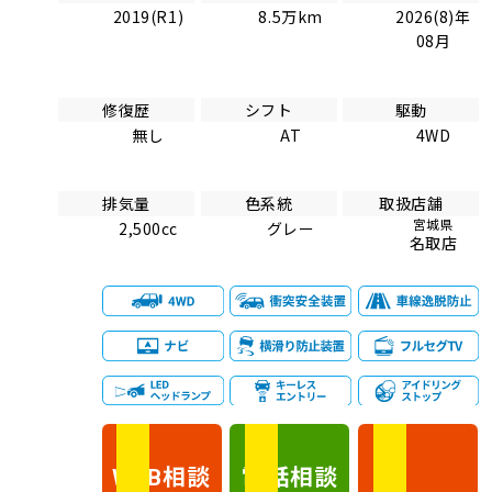
2019(R1)
8.5万km
2026(8)年
08月
修復歴
シフト
駆動
無し
AT
4WD
排気量
色系統
取扱店舗
宮城県
2,500cc
グレー
名取店
相談
電話
相談
WEB