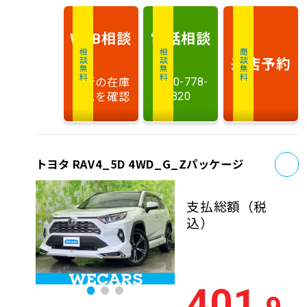
相談
電話
相談
WEB
相談無料
相談無料
商談無料
来店予約
最新の在庫
0120-778-
状況を確認
820
お
トヨタ RAV4_5D 4WD_G_Zパッケージ
支払総額
（税
込）
401