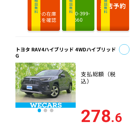
相談無料
相談無料
商談無料
来店予約
最新の在庫
0120-399-
状況を確認
660
お
トヨタ RAV4ハイブリッド 4WDハイブリッド
G
支払総額
（税
込）
278
.6