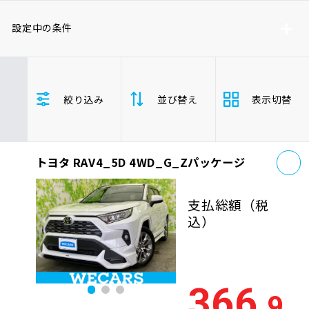
車検サービス トップ
オイル交換・点検・整備予約
設定中の条件
車検料金・メニュー
お役立ち情報
トヨタ
レクサス
ニッサン
絞り込み
並び替え
表示切替
ホンダ
マツダ
ミツビシ
品質管理とサポート体制
お問い合わせ
スズキ
スバル
ダイハツ
RAV4_5D/RAV4ハイブリッド
お
トヨタ RAV4_5D 4WD_G_Zパッケージ
支払総
安い順
高い
企業情報
採用情報
額
SUV/クロカン
支払総額
（税
年式
新しい順
古い
込）
走行距
0120-733-500
少ない順
多い
離
366
.9
排気量
大きい順
小さ