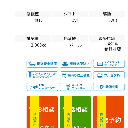
修復歴
シフト
駆動
無し
CVT
2WD
排気量
色系統
取扱店舗
愛知県
2,000cc
パール
春日井店
相談
電話
相談
WEB
相談無料
相談無料
商談無料
来店予約
最新の在庫
0120-115-