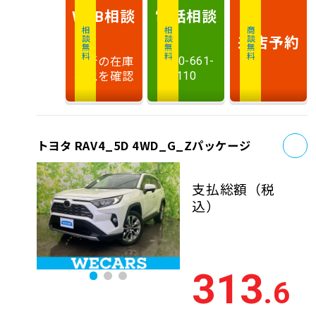
相談
電話
相談
WEB
相談無料
相談無料
商談無料
来店予約
最新の在庫
0120-661-
状況を確認
110
お
トヨタ RAV4_5D 4WD_G_Zパッケージ
支払総額
（税
込）
313
.6