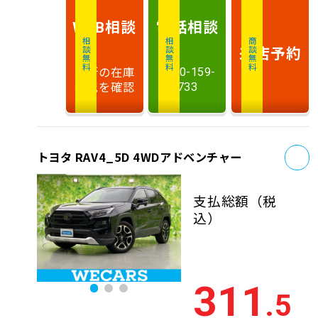
相談
電話
相談
WEB
相談無料
相談無料
商談無料
来店予約
最新の在庫
0120-159-
状況を確認
733
お
トヨタ RAV4_5D 4WDアドベンチャー
支払総額
（税
込）
311
.5