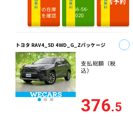
相談無料
相談無料
商談無料
来店予約
最新の在庫
0956-56-
状況を確認
8020
お
トヨタ RAV4_5D 4WD_G_Zパッケージ
支払総額
（税
込）
376
.5