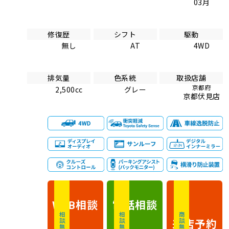
03月
修復歴
シフト
駆動
無し
AT
4WD
排気量
色系統
取扱店舗
京都府
2,500cc
グレー
京都伏見店
相談
電話
相談
WEB
相談無料
相談無料
商談無料
来店予約