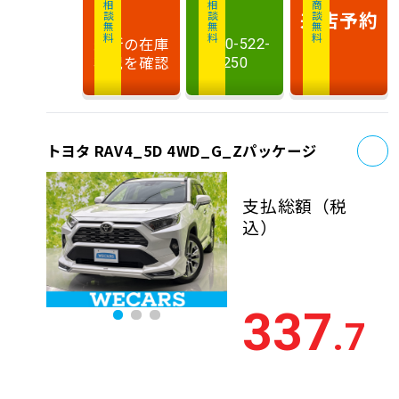
相談無料
相談無料
商談無料
来店予約
最新の在庫
0120-522-
状況を確認
250
お
トヨタ RAV4_5D 4WD_G_Zパッケージ
支払総額
（税
込）
337
.7