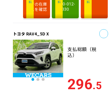
最新の在庫
0120-012-
状況を確認
330
お
トヨタ RAV4_5D X
支払総額
（税
込）
296
.5