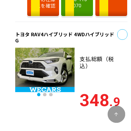
状況を確認
070
お
トヨタ RAV4ハイブリッド 4WDハイブリッド
G
支払総額
（税
込）
348
.9