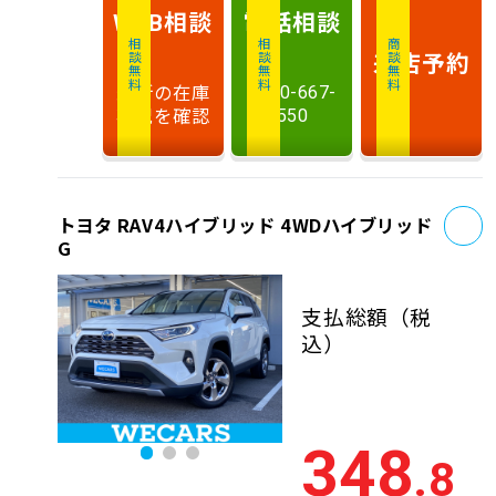
相談
電話
相談
WEB
相談無料
相談無料
商談無料
来店予約
最新の在庫
0120-667-
状況を確認
550
お
トヨタ RAV4ハイブリッド 4WDハイブリッド
G
支払総額
（税
込）
348
.8