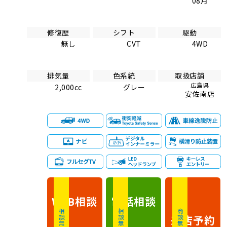
08月
修復歴
シフト
駆動
無し
CVT
4WD
排気量
色系統
取扱店舗
広島県
2,000cc
グレー
安佐南店
相談
電話
相談
WEB
相談無料
相談無料
商談無料
来店予約