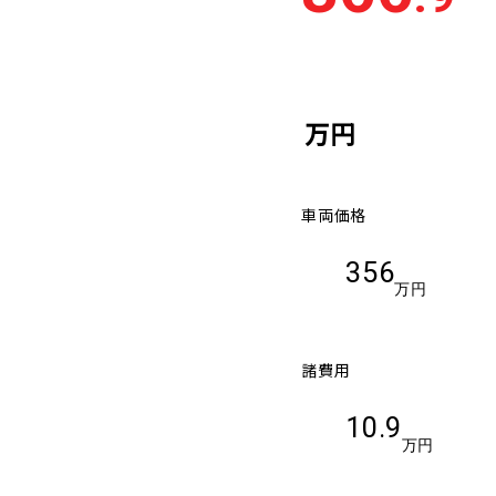
車検残
多い順
少な
万円
車両価格
356
万円
諸費用
10.9
万円