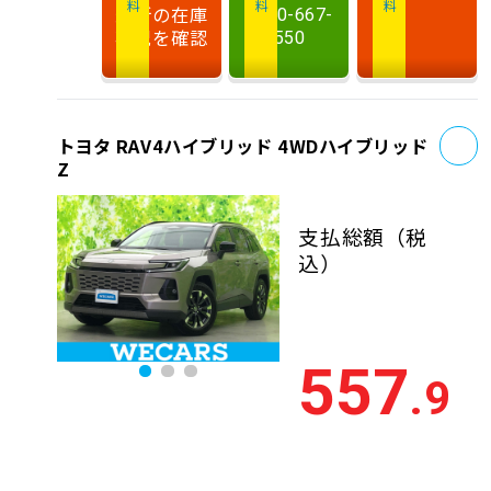
最新の在庫
0120-667-
状況を確認
550
お
トヨタ RAV4ハイブリッド 4WDハイブリッド
Z
支払総額
（税
込）
557
.9