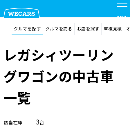
MENU
探す
お気に入り
クルマを探す
クルマを売る
お店を探す
車検見積
在庫検索
サイト内検索
クルマを探す
検索
レガシィツーリン
クルマを売る
グワゴンの中古車
お店を探す
一覧
車検見積
3
該当在庫
台