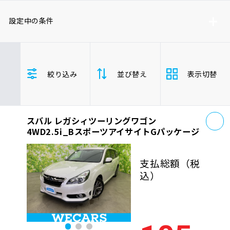
車検サービス トップ
オイル交換・点検・整備予約
設定中の条件
車検料金・メニュー
お役立ち情報
トヨタ
レクサス
ニッサン
絞り込み
並び替え
表示切替
ホンダ
マツダ
ミツビシ
品質管理とサポート体制
お問い合わせ
スズキ
スバル
ダイハツ
レガシィツーリングワゴン
お
スバル レガシィツーリングワゴン
支払総
安い順
高い
企業情報
採用情報
4WD2.5i_BスポーツアイサイトGパッケージ
額
ステーションワゴン
年式
新しい順
古い
支払総額
（税
込）
走行距
0120-733-500
少ない順
多い
離
排気量
大きい順
小さ