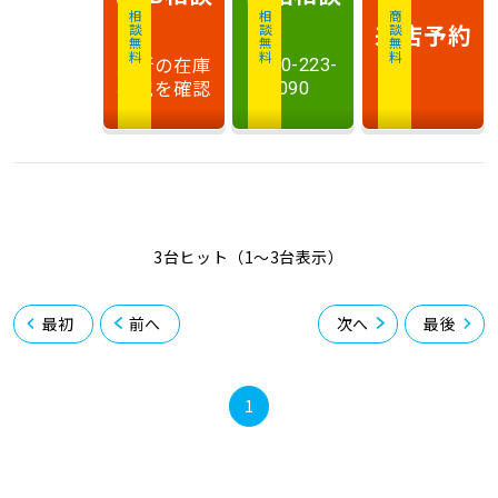
相談無料
相談無料
商談無料
来店予約
最新の在庫
0120-223-
状況を確認
090
3台ヒット（1〜3台表示）
最初
前へ
次へ
最後
1