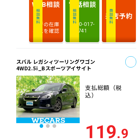
相談
電話
相談
WEB
相談無料
相談無料
商談無料
来店予約
最新の在庫
0120-017-
状況を確認
741
お
スバル レガシィツーリングワゴン
4WD2.5i_Bスポーツアイサイト
支払総額
（税
込）
119
.9