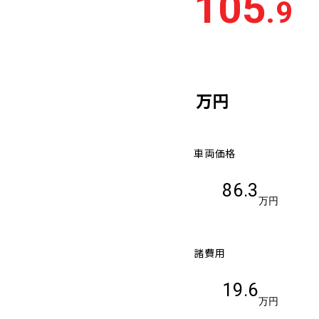
105
.9
車検残
多い順
少な
万円
車両価格
86.3
万円
諸費用
19.6
万円