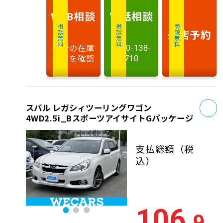
相談
電話
相談
WEB
相談無料
相談無料
商談無料
来店予約
最新の在庫
0120-138-
状況を確認
710
お
スバル レガシィツーリングワゴン
4WD2.5i_BスポーツアイサイトGパッケージ
支払総額
（税
込）
106
.9