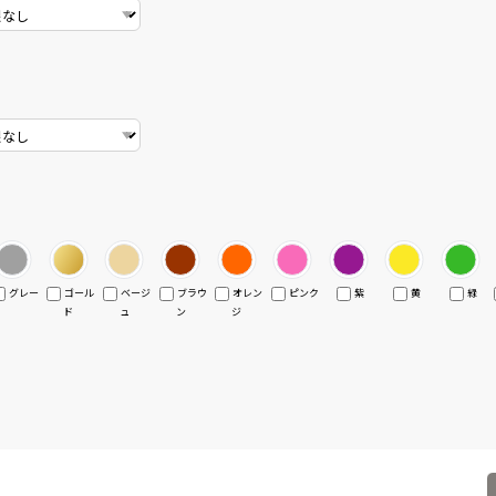
グレー
ゴール
ベージ
ブラウ
オレン
ピンク
紫
黄
緑
ド
ュ
ン
ジ