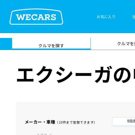
お気に入り
車検サービス トップ
クルマを
在庫検索
サイト内検
クルマを探す
索
エクシーガの
メーカー・車種
9箇
（10件まで登録できます）
トヨタ