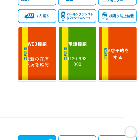
新しい順
古い順
式
走
行
少ない順
多い順
距
離
相談
電話
相談
WEB
排
来店予約
を
相談無料
相談無料
商談無料
気
大きい順
小さい順
する
最新の在庫
0120-993-
量
状況を確認
000
車
検
多い順
少ない順
残
お