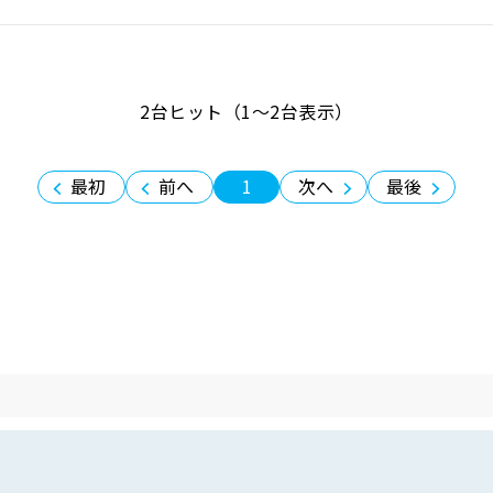
2台ヒット（1〜2台表示）
最初
前へ
1
次へ
最後