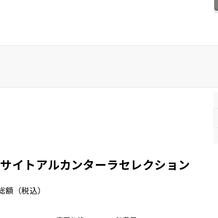
ホンダ
マツダ
ミツビシ
スズキ
スバル
iアイサイトアルカンターラセレクション
総額
（税込）