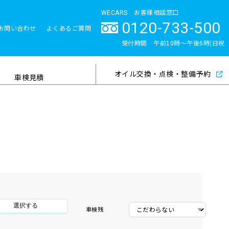
WECARS お客様相談窓口
0120-733-500
お問い合わせ
よくあるご質問
とサポート体制
受付時間 午前10時〜午後6時(日祝
除く)
オイル交換・点検・整備予約
検索
車検見積
選択する
車検残