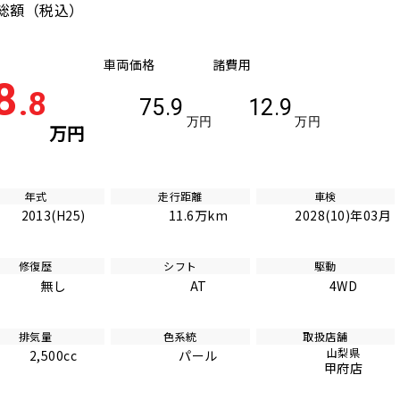
総額
（税込）
車両価格
諸費用
8
.8
75.9
12.9
万円
万円
万円
年式
走行距離
車検
2013(H25)
11.6万km
2028(10)年03月
修復歴
シフト
駆動
無し
AT
4WD
排気量
色系統
取扱店舗
山梨県
2,500cc
パール
甲府店