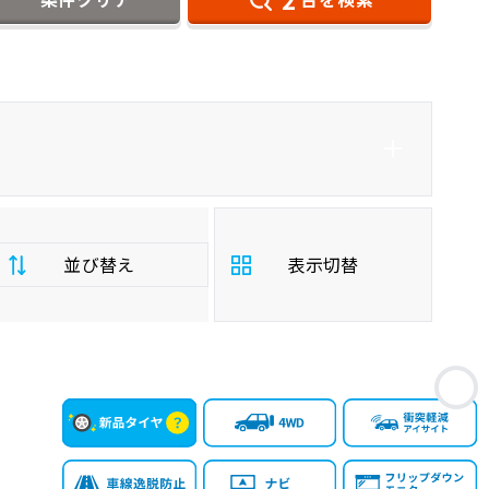
ダイハツ
エクシーガ
ステーションワゴン
並び替え
表示切替
支
お
払
安い順
高い順
総
額
年