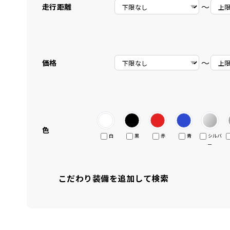
〜
走行距離
〜
価格
色
白
黒
赤
青
シルバ
ー
こだわり装備を追加して検索