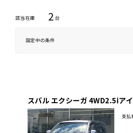
2
該当在庫
台
設定中の条件
トヨタ
レクサス
ニッサン
スバル エクシーガ 4WD2.5
支払