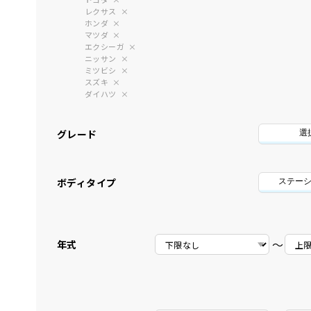
レクサス
ホンダ
マツダ
エクシーガ
ニッサン
ミツビシ
スズキ
ダイハツ
グレード
選
ボディタイプ
ステー
〜
年式