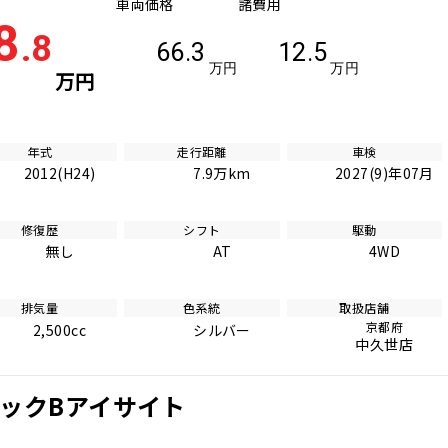
車両価格
諸費用
8
.8
66.3
12.5
万円
万円
万円
年式
走行距離
車検
2012(H24)
7.9万km
2027(9)年07月
修復歴
シフト
駆動
無し
AT
4WD
排気量
色系統
取扱店舗
京都府
2,500cc
シルバー
中久世店
スペックBアイサイト