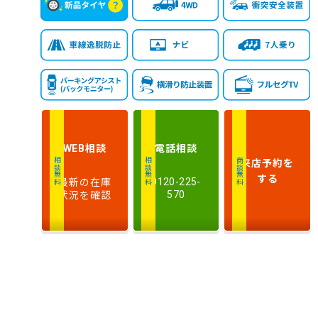
相談
電話
相談
WEB
来店予約
を
相談無料
相談無料
商談無料
する
最新の在庫
0120-225-
状況を確認
570