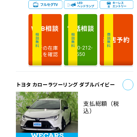
相談
電話
相談
WEB
相談無料
相談無料
商談無料
来店予約
最新の在庫
0120-212-
状況を確認
550
お
トヨタ カローラツーリング ダブルバイビー
支払総額
（税
込）