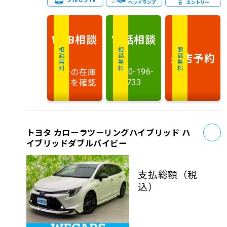
相談
電話
相談
WEB
相談無料
相談無料
商談無料
来店予約
最新の在庫
0120-196-
状況を確認
733
お
トヨタ カローラツーリングハイブリッド ハ
イブリッドダブルバイビー
支払総額
（税
込）