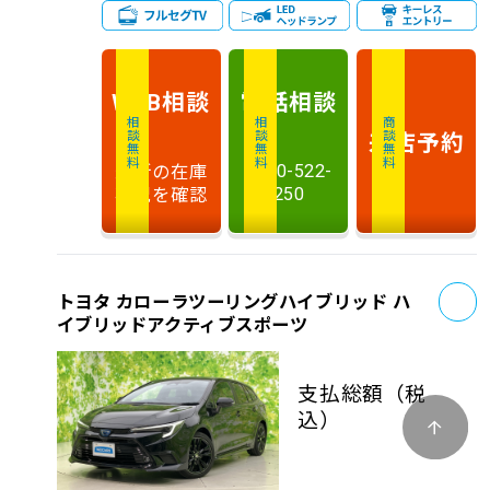
相談
電話
相談
WEB
相談無料
相談無料
商談無料
来店予約
最新の在庫
0120-522-
状況を確認
250
お
トヨタ カローラツーリングハイブリッド ハ
イブリッドアクティブスポーツ
支払総額
（税
込）