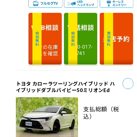
相談
電話
相談
WEB
相談無料
相談無料
商談無料
来店予約
最新の在庫
0120-017-
状況を確認
741
お
トヨタ カローラツーリングハイブリッド ハ
イブリッドダブルバイビー50ミリオンEd
支払総額
（税
込）