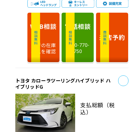
相談
電話
相談
WEB
相談無料
相談無料
商談無料
来店予約
最新の在庫
0120-770-
状況を確認
750
お
トヨタ カローラツーリングハイブリッド ハ
イブリッドG
支払総額
（税
込）