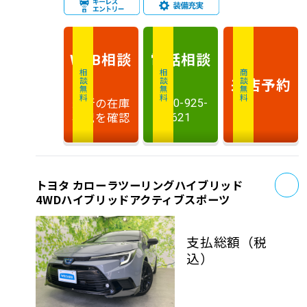
相談
電話
相談
WEB
相談無料
相談無料
商談無料
来店予約
最新の在庫
0120-925-
状況を確認
621
お
トヨタ カローラツーリングハイブリッド
4WDハイブリッドアクティブスポーツ
支払総額
（税
込）