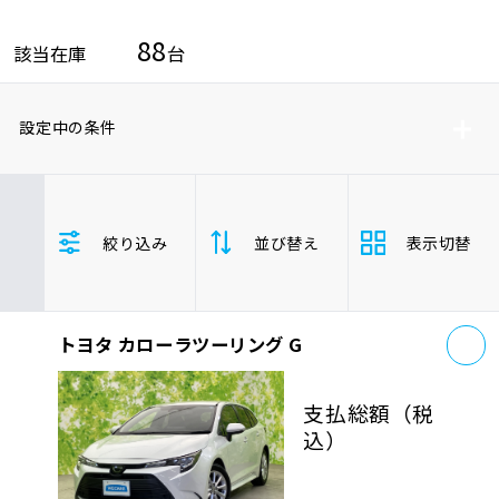
車検サービス トップ
オイル交換・点検・整備予約
88
該当在庫
台
車検料金・メニュー
お役立ち情報
設定中の条件
品質管理とサポート体制
お問い合わせ
トヨタ
レクサス
ニッサン
絞り込み
並び替え
表示切替
ホンダ
マツダ
ミツビシ
企業情報
採用情報
スズキ
スバル
ダイハツ
カローラツーリング/カローラツーリングハイ
お
トヨタ カローラツーリング G
支払総
安い順
高い
ブリッド
額
ステーションワゴン
0120-733-500
支払総額
（税
年式
新しい順
古い
込）
走行距
少ない順
多い