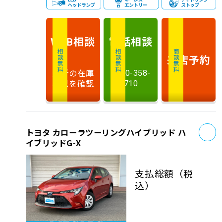
相談
電話
相談
WEB
相談無料
相談無料
商談無料
来店予約
最新の在庫
0120-358-
状況を確認
710
お
トヨタ カローラツーリングハイブリッド ハ
イブリッドG-X
支払総額
（税
込）