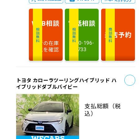
相談
電話
相談
WEB
相談無料
相談無料
商談無料
来店予約
最新の在庫
0120-196-
状況を確認
733
お
トヨタ カローラツーリングハイブリッド ハ
イブリッドダブルバイビー
支払総額
（税
込）