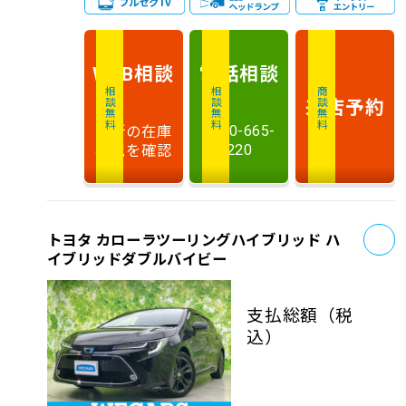
相談
電話
相談
WEB
相談無料
相談無料
商談無料
来店予約
最新の在庫
0120-665-
状況を確認
220
お
トヨタ カローラツーリングハイブリッド ハ
イブリッドダブルバイビー
支払総額
（税
込）