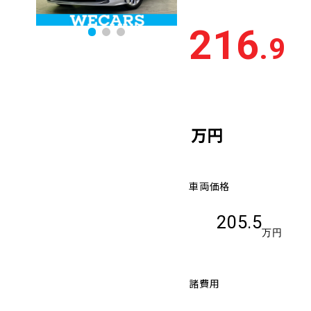
離
216
.9
排気量
大きい順
小さ
車検残
多い順
少な
万円
車両価格
205.5
万円
諸費用