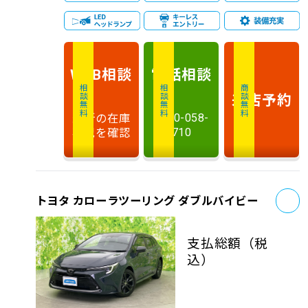
相談
電話
相談
WEB
相談無料
相談無料
商談無料
来店予約
最新の在庫
0120-058-
状況を確認
710
お
トヨタ カローラツーリング ダブルバイビー
支払総額
（税
込）