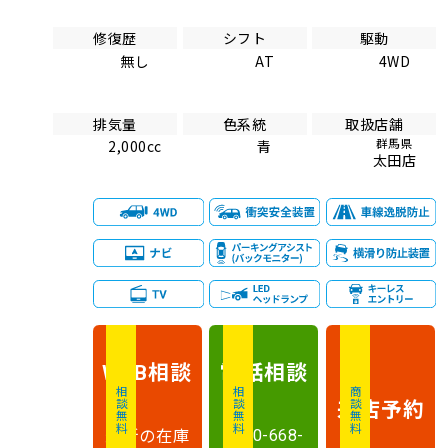
修復歴
シフト
駆動
無し
AT
4WD
排気量
色系統
取扱店舗
群馬県
2,000cc
青
太田店
相談
電話
相談
WEB
相談無料
相談無料
商談無料
来店予約
最新の在庫
0120-668-