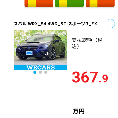
お
スバル WRX_S4 4WD_STIスポーツR_EX
支払総額
（税
込）
367
.9
万円