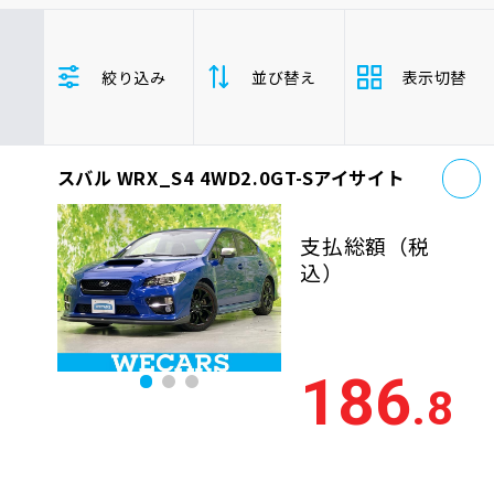
車検サービス トップ
オイル交換・点検・整備予約
トヨタ
レクサス
ニッサン
絞り込み
並び替え
表示切替
ホンダ
マツダ
ミツビシ
車検料金・メニュー
お役立ち情報
スズキ
スバル
ダイハツ
WRX_S4
セダン
お
品質管理とサポート体制
スバル WRX_S4 4WD2.0GT-Sアイサイト
支払総
お問い合わせ
安い順
高い
額
支払総額
（税
年式
新しい順
古い
込）
企業情報
採用情報
走行距
少ない順
多い
離
186
.8
排気量
大きい順
小さ
0120-733-500
車検残
多い順
少な