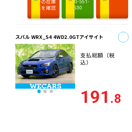
最新の在庫
0120-551-
状況を確認
530
お
スバル WRX_S4 4WD2.0GTアイサイト
支払総額
（税
込）
191
.8