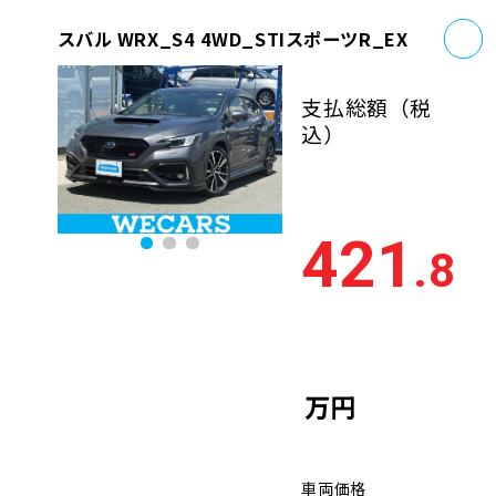
お
スバル WRX_S4 4WD_STIスポーツR_EX
支払総額
（税
込）
421
.8
万円
車両価格