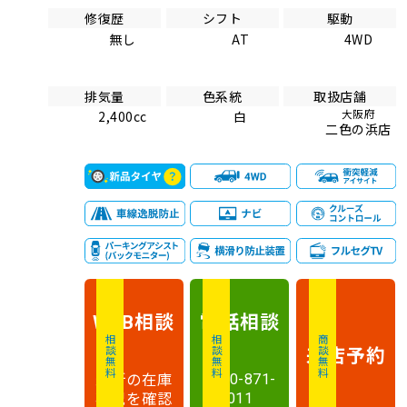
修復歴
シフト
駆動
無し
AT
4WD
排気量
色系統
取扱店舗
大阪府
2,400cc
白
二色の浜店
相談
電話
相談
WEB
相談無料
相談無料
商談無料
来店予約
最新の在庫
0120-871-
状況を確認
011