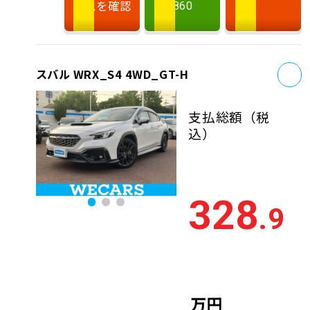
状況を確認
860
お
スバル WRX_S4 4WD_GT-H
支払総額
（税
込）
328
.9
万円