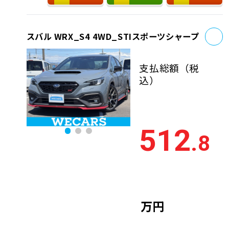
お
スバル WRX_S4 4WD_STIスポーツシャープ
支払総額
（税
込）
512
.8
万円