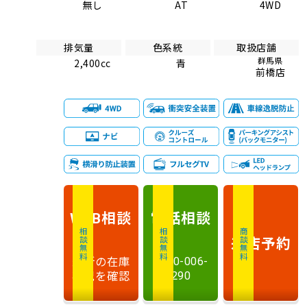
無し
AT
4WD
排気量
色系統
取扱店舗
群馬県
2,400cc
青
前橋店
相談
電話
相談
WEB
相談無料
相談無料
商談無料
来店予約
最新の在庫
0120-006-
状況を確認
290