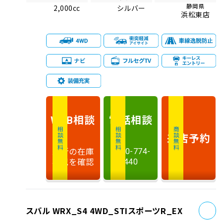
静岡県
2,000cc
シルバー
浜松東店
相談
電話
相談
WEB
相談無料
相談無料
商談無料
来店予約
最新の在庫
0120-774-
状況を確認
440
お
スバル WRX_S4 4WD_STIスポーツR_EX