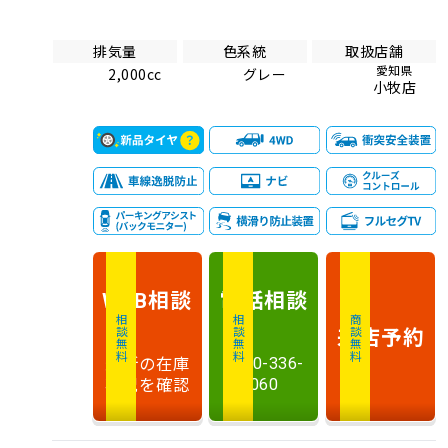
排気量
色系統
取扱店舗
愛知県
2,000cc
グレー
小牧店
相談
電話
相談
WEB
相談無料
相談無料
商談無料
来店予約
最新の在庫
0120-336-
状況を確認
060