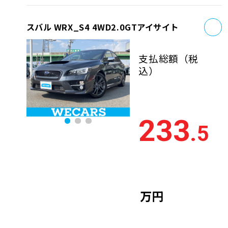
お
スバル WRX_S4 4WD2.0GTアイサイト
支払総額
（税
込）
233
.5
万円