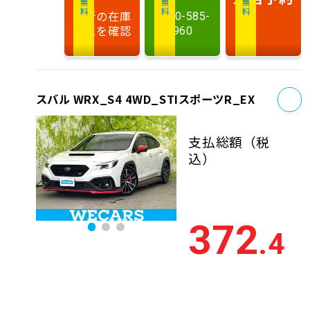
最新の在庫
0120-585-
状況を確認
960
お
スバル WRX_S4 4WD_STIスポーツR_EX
支払総額
（税
込）
372
.4