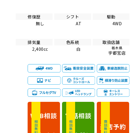
修復歴
シフト
駆動
無し
AT
4WD
排気量
色系統
取扱店舗
栃木県
2,400cc
白
宇都宮店
相談
電話
相談
WEB
相談無料
相談無料
商談無料
来店予約