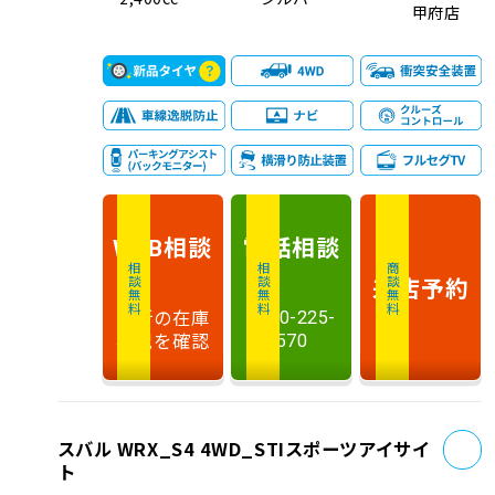
甲府店
相談
電話
相談
WEB
相談無料
相談無料
商談無料
来店予約
最新の在庫
0120-225-
状況を確認
570
お
スバル WRX_S4 4WD_STIスポーツアイサイ
ト