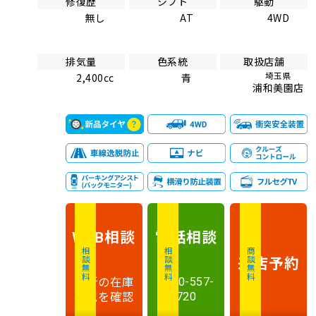
修復歴
シフト
駆動
無し
AT
4WD
排気量
色系統
取扱店舗
埼玉県
2,400cc
青
浦和美園店
相談
電話
相談
WEB
相談無料
相談無料
商談無料
来店予約
最新の在庫
0120-557-
状況を確認
720