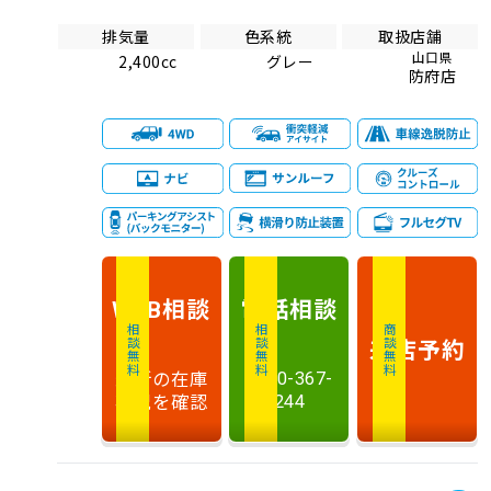
排気量
色系統
取扱店舗
山口県
2,400cc
グレー
防府店
相談
電話
相談
WEB
相談無料
相談無料
商談無料
来店予約
最新の在庫
0120-367-
状況を確認
244