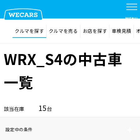
MENU
探す
お気に入り
クルマを探す
クルマを売る
お店を探す
車検見積
在庫検索
サイト内検索
クルマを探す
検索
WRX_S4の中古車
クルマを売る
一覧
お店を探す
15
該当在庫
台
車検見積
設定中の条件