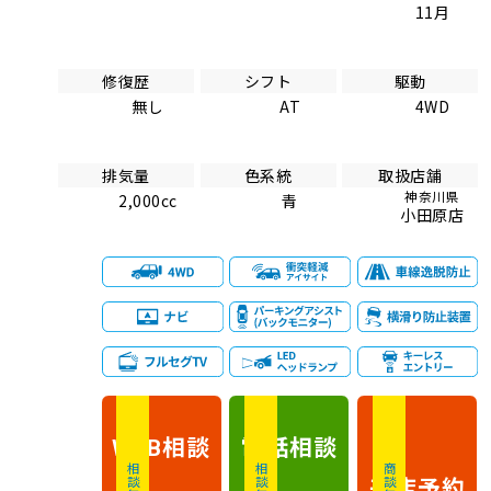
11月
修復歴
シフト
駆動
無し
AT
4WD
排気量
色系統
取扱店舗
神奈川県
2,000cc
青
小田原店
相談
電話
相談
WEB
相談無料
相談無料
商談無料
来店予約