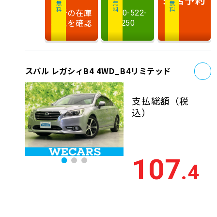
最新の在庫
0120-522-
状況を確認
250
お
スバル レガシィB4 4WD_B4リミテッド
支払総額
（税
込）
107
.4