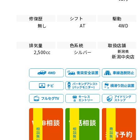
修復歴
シフト
駆動
無し
AT
4WD
排気量
色系統
取扱店舗
新潟県
2,500cc
シルバー
新潟中央店
相談
電話
相談
WEB
相談無料
相談無料
商談無料
来店予約