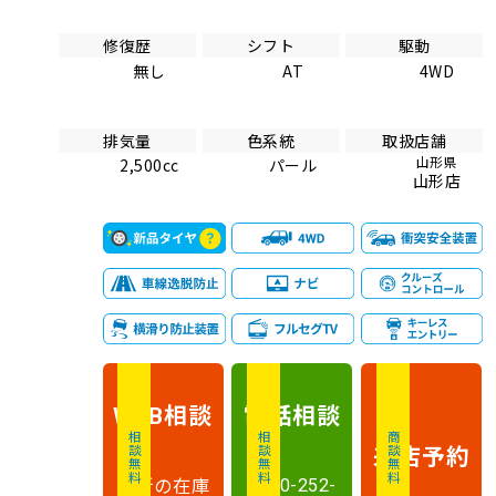
修復歴
シフト
駆動
無し
AT
4WD
排気量
色系統
取扱店舗
山形県
2,500cc
パール
山形店
相談
電話
相談
WEB
相談無料
相談無料
商談無料
来店予約
最新の在庫
0120-252-