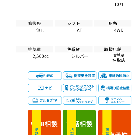
10月
修復歴
シフト
駆動
無し
AT
4WD
排気量
色系統
取扱店舗
宮城県
2,500cc
シルバー
名取店
相談
電話
相談
WEB
相談無料
相談無料
商談無料
来店予約