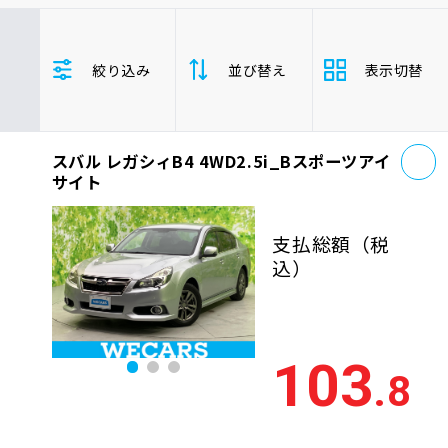
車検サービス トップ
オイル交換・点検・整備予約
トヨタ
レクサス
ニッサン
絞り込み
並び替え
表示切替
ホンダ
マツダ
ミツビシ
車検料金・メニュー
お役立ち情報
スズキ
スバル
ダイハツ
レガシィB4
セダン
お
品質管理とサポート体制
スバル レガシィB4 4WD2.5i_Bスポーツアイ
支払総
お問い合わせ
安い順
高い
サイト
額
年式
新しい順
古い
支払総額
（税
企業情報
採用情報
込）
走行距
少ない順
多い
離
排気量
大きい順
小さ
103
0120-733-500
.8
車検残
多い順
少な