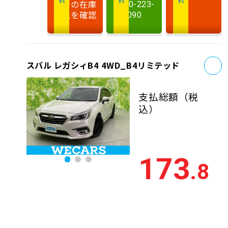
最新の在庫
0120-223-
状況を確認
090
お
スバル レガシィB4 4WD_B4リミテッド
支払総額
（税
込）
173
.8