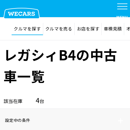
MENU
探す
お気に入り
クルマを探す
クルマを売る
お店を探す
車検見積
在庫検索
サイト内検索
クルマを探す
検索
レガシィB4の中古
クルマを売る
車一覧
お店を探す
4
該当在庫
台
車検見積
設定中の条件