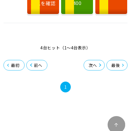
状況を確認
400
4台ヒット（1〜4台表示）
最初
前へ
次へ
最後
1