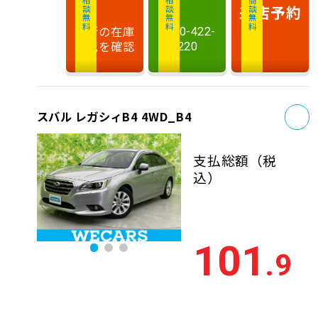
相談無料
相談無料
商談無料
来店予約
最新の在庫
0120-422-
状況を確認
220
お
スバル レガシィB4 4WD_B4
支払総額
（税
込）
101
.9