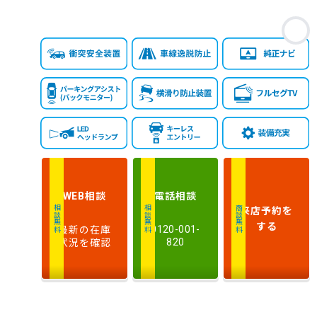
お
相談
電話
相談
WEB
来店予約
を
相談無料
相談無料
商談無料
する
最新の在庫
0120-001-
状況を確認
820