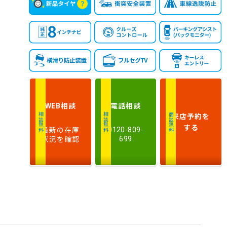
相談
電話
相談
WEB
来店予約
を
相談無料
相談無料
商談無料
する
最新の在庫
0120-809-
状況を確認
699