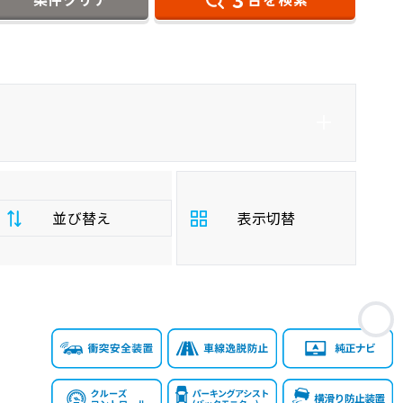
ダイハツ
アコードハイブリッド
セダン
並び替え
表示切替
支
お
払
安い順
高い順
総
額
年