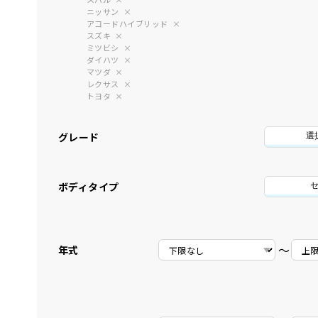
ニッサン
アコードハイブリッド
スズキ
ミツビシ
ダイハツ
マツダ
レクサス
トヨタ
グレード
選
ボディタイプ
〜
年式