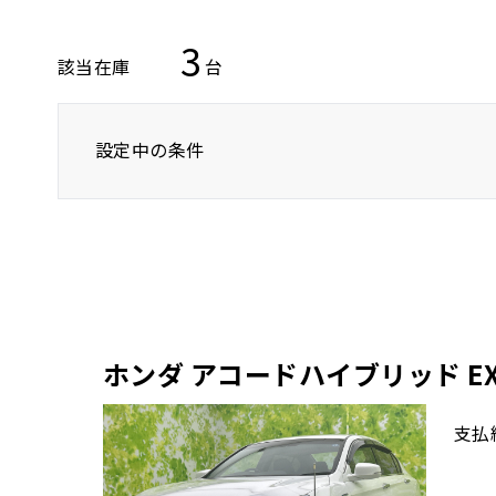
3
該当在庫
台
設定中の条件
トヨタ
レクサス
ニッサン
ホンダ アコードハイブリッド E
支払