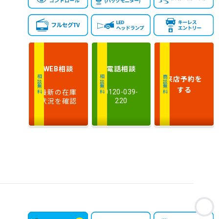
新しい順
古い順
式
走
行
少ない順
多い順
距
離
相談
電話
相談
WEB
排
来店予約
を
相談無料
相談無料
商談無料
気
大きい順
小さい順
する
最新の在庫
0120-039-
量
状況を確認
220
車
検
多い順
少ない順
残
お