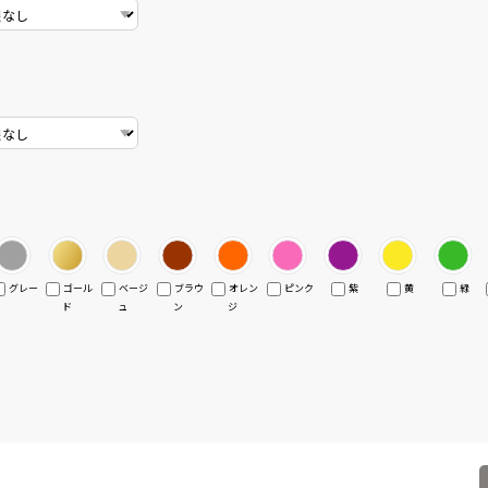
グレー
ゴール
ベージ
ブラウ
オレン
ピンク
紫
黄
緑
ド
ュ
ン
ジ