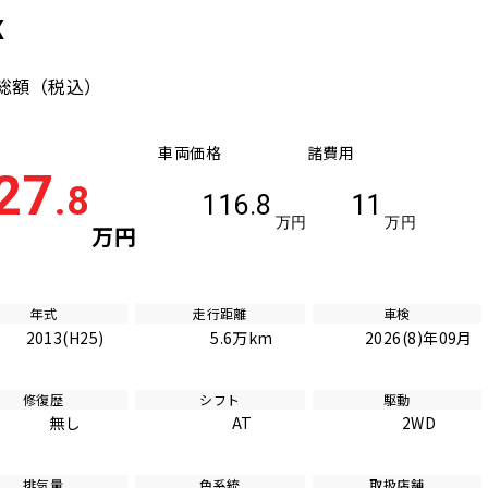
X
総額
（税込）
車両価格
諸費用
27
.8
116.8
11
万円
万円
万円
年式
走行距離
車検
2013(H25)
5.6万km
2026(8)年09月
修復歴
シフト
駆動
無し
AT
2WD
排気量
色系統
取扱店舗