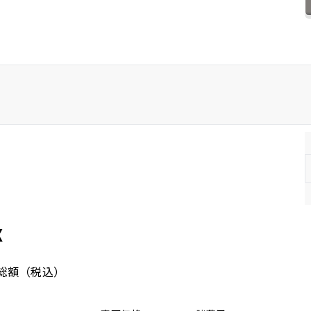
ホンダ
マツダ
ミツビシ
スズキ
スバル
X
総額
（税込）