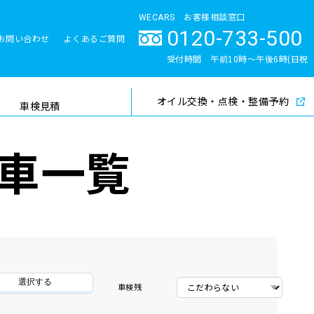
WECARS お客様相談窓口
0120-733-500
お問い合わせ
よくあるご質問
とサポート体制
受付時間 午前10時〜午後6時(日祝
除く)
オイル交換・点検・整備予約
検索
車検見積
車一覧
選択する
車検残