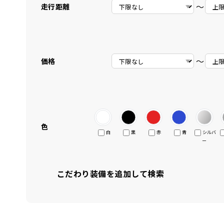
〜
走行距離
〜
価格
色
白
黒
赤
青
シルバ
ー
こだわり装備を追加して検索