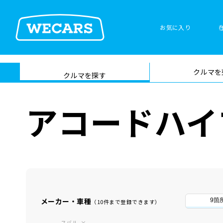
お気に入り
車検サービス トップ
クルマを
在庫検索
サイト内検
クルマを探す
索
アコードハイ
メーカー・車種
9箇
（10件まで登録できます）
スバル