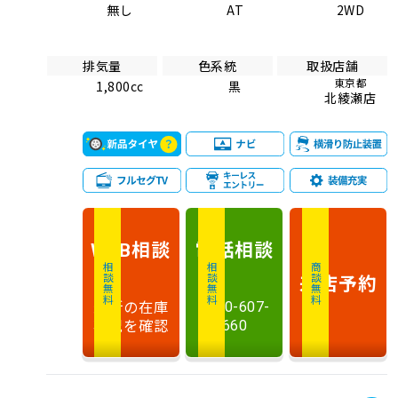
無し
AT
2WD
排気量
色系統
取扱店舗
東京都
1,800cc
黒
北綾瀬店
相談
電話
相談
WEB
相談無料
相談無料
商談無料
来店予約
最新の在庫
0120-607-
状況を確認
660