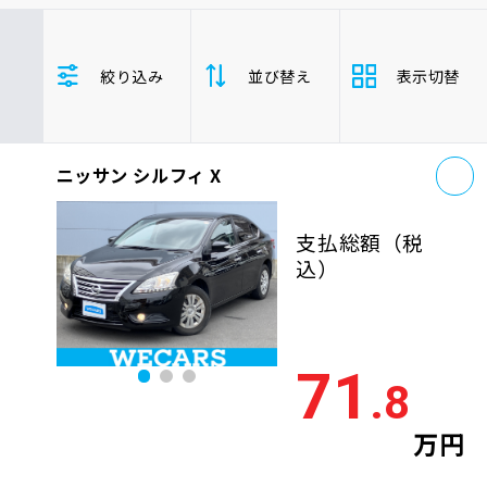
車検サービス トップ
オイル交換・点検・整備予約
トヨタ
レクサス
ニッサン
絞り込み
並び替え
表示切替
ホンダ
マツダ
ミツビシ
車検料金・メニュー
お役立ち情報
スズキ
スバル
ダイハツ
シルフィ
セダン
お
品質管理とサポート体制
ニッサン シルフィ X
支払総
お問い合わせ
安い順
高い
額
支払総額
（税
年式
新しい順
古い
込）
企業情報
採用情報
走行距
少ない順
多い
離
71
.8
排気量
大きい順
小さ
0120-733-500
万円
車検残
多い順
少な