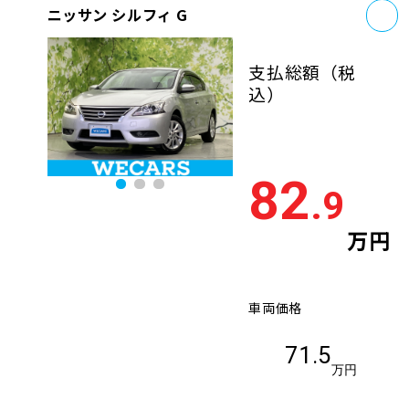
お
ニッサン シルフィ G
支払総額
（税
込）
82
.9
万円
車両価格
71.5
万円