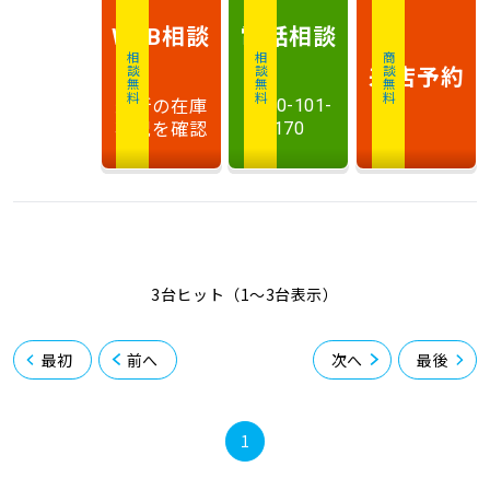
相談
電話
相談
WEB
相談無料
相談無料
商談無料
来店予約
最新の在庫
0120-101-
状況を確認
170
3台ヒット（1〜3台表示）
最初
前へ
次へ
最後
1