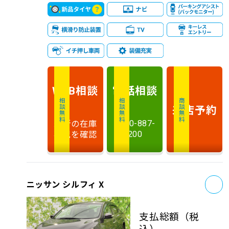
相談
電話
相談
WEB
相談無料
相談無料
商談無料
来店予約
最新の在庫
0120-887-
状況を確認
200
お
ニッサン シルフィ X
支払総額
（税
込）