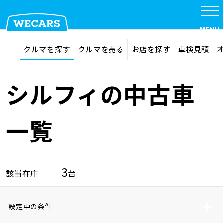
MENU
探す
お気に入り
クルマを探す
クルマを売る
お店を探す
車検見積
在庫検索
サイト内検索
クルマを探す
検索
シルフィの中古車
クルマを売る
一覧
お店を探す
3
該当在庫
台
車検見積
設定中の条件