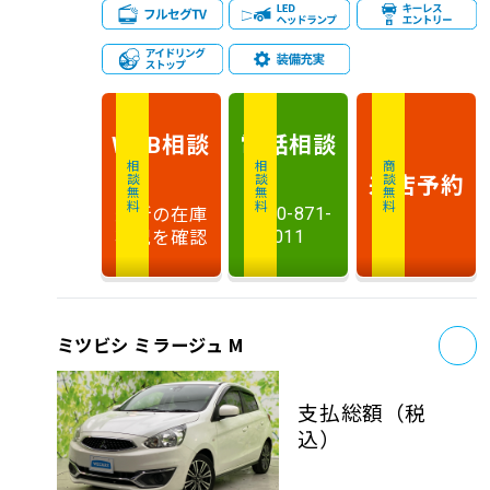
相談
電話
相談
WEB
相談無料
相談無料
商談無料
来店予約
最新の在庫
0120-871-
状況を確認
011
お
ミツビシ ミラージュ M
支払総額
（税
込）