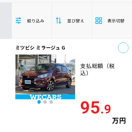
車検サービス トップ
オイル交換・点検・整備予約
トヨタ
レクサス
ニッサン
絞り込み
並び替え
表示切替
ホンダ
マツダ
ミツビシ
車検料金・メニュー
お役立ち情報
スズキ
スバル
ダイハツ
ミラージュ
コンパクトカー
お
品質管理とサポート体制
ミツビシ ミラージュ G
支払総
お問い合わせ
安い順
高い
額
支払総額
（税
年式
新しい順
古い
込）
企業情報
採用情報
走行距
少ない順
多い
離
95
.9
排気量
大きい順
小さ
0120-733-500
万円
車検残
多い順
少な