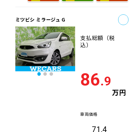
お
ミツビシ ミラージュ G
支払総額
（税
込）
86
.9
万円
車両価格
71.4