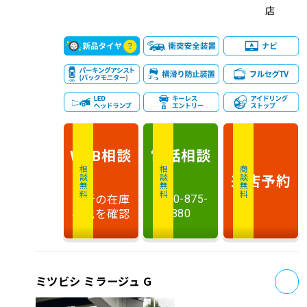
店
相談
電話
相談
WEB
相談無料
相談無料
商談無料
来店予約
最新の在庫
0120-875-
状況を確認
880
お
ミツビシ ミラージュ G