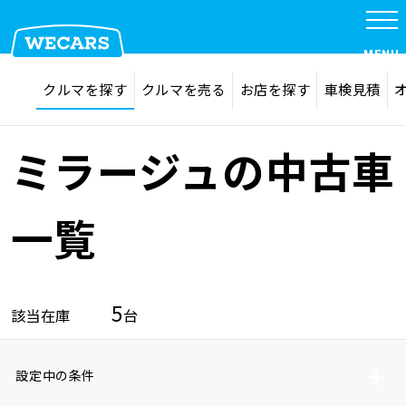
MENU
探す
お気に入り
クルマを探す
クルマを売る
お店を探す
車検見積
在庫検索
サイト内検索
クルマを探す
検索
ミラージュの中古車
クルマを売る
一覧
お店を探す
5
該当在庫
台
車検見積
設定中の条件