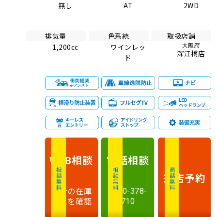
無し
AT
2WD
排気量
色系統
取扱店舗
大阪府
1,200cc
ワインレッ
深江橋店
ド
相談
電話
相談
WEB
相談無料
相談無料
商談無料
来店予約
最新の在庫
0120-378-
状況を確認
710