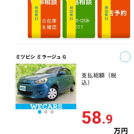
相談
電話
相談
WEB
相談無料
相談無料
商談無料
来店予約
最新の在庫
0120-058-
状況を確認
011
お
ミツビシ ミラージュ G
支払総額
（税
込）
58
.9
万円