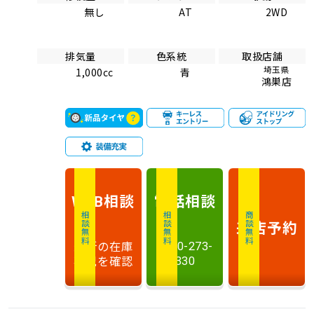
無し
AT
2WD
排気量
色系統
取扱店舗
埼玉県
1,000cc
青
鴻巣店
相談
電話
相談
WEB
相談無料
相談無料
商談無料
来店予約
最新の在庫
0120-273-
状況を確認
330