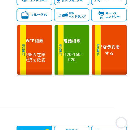
新しい順
古い順
式
走
行
少ない順
多い順
距
離
相談
電話
相談
WEB
排
来店予約
を
相談無料
相談無料
商談無料
気
大きい順
小さい順
する
最新の在庫
0120-150-
量
状況を確認
020
車
検
多い順
少ない順
残
お