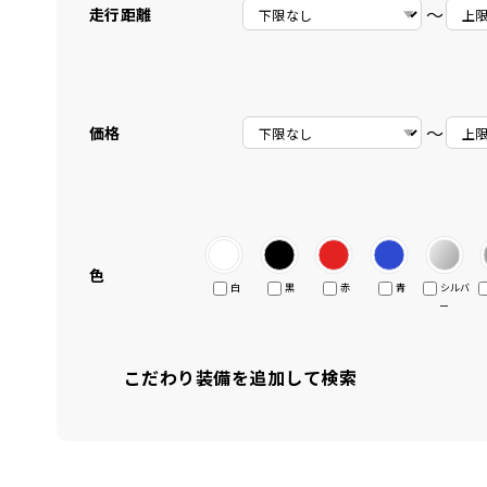
〜
走行距離
〜
価格
色
白
黒
赤
青
シルバ
ー
こだわり装備を追加して検索