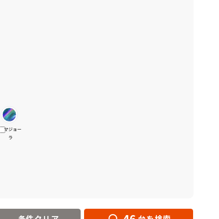
マジョー
ラ
46
条件クリア
台を検索