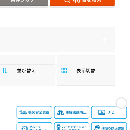
ダイハツ
マツダ2
コンパクトカー
並び替え
表示切替
支
お
払
安い順
高い順
総
額
年