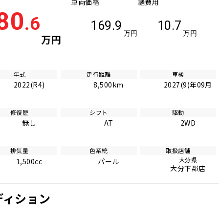
車両価格
諸費用
80
.6
169.9
10.7
万円
万円
万円
年式
走行距離
車検
2022(R4)
8,500km
2027(9)年09月
修復歴
シフト
駆動
無し
AT
2WD
排気量
色系統
取扱店舗
大分県
1,500cc
パール
大分下郡店
ディション