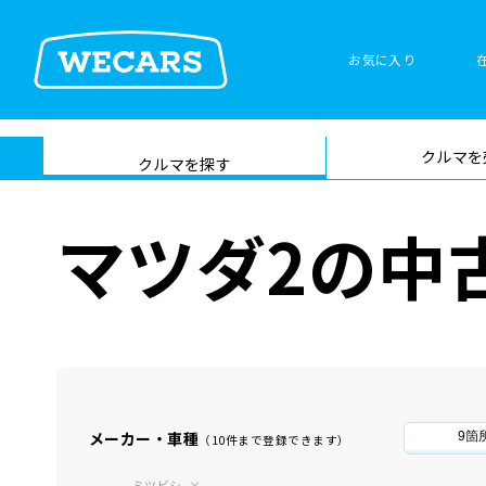
お気に入り
車検サービス トップ
クルマを
在庫検索
サイト内検
クルマを探す
索
マツダ2の中
メーカー・車種
9箇
（10件まで登録できます）
ミツビシ