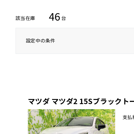
46
該当在庫
台
設定中の条件
トヨタ
レクサス
ニッサン
マツダ マツダ2 15Sブラック
支払