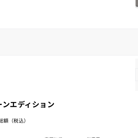
ホンダ
マツダ
ミツビシ
スズキ
スバル
トーンエディション
総額
（税込）