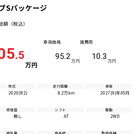
ィブSパッケージ
総額
（税込）
車両価格
諸費用
05
.5
95.2
10.3
万円
万円
万円
年式
走行距離
車検
2020(R2)
8.2万km
2027(9)年05月
修復歴
シフト
駆動
無し
AT
2WD
排気量
色系統
取扱店舗