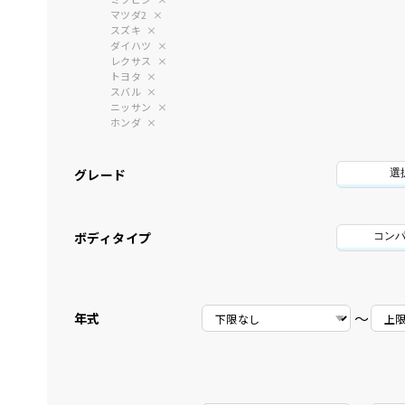
マツダ2
スズキ
ダイハツ
レクサス
トヨタ
スバル
ニッサン
ホンダ
グレード
選
ボディタイプ
コン
〜
年式