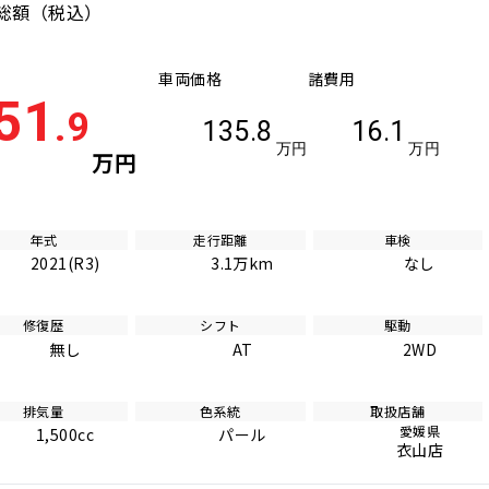
総額
（税込）
車両価格
諸費用
51
.9
135.8
16.1
万円
万円
万円
年式
走行距離
車検
2021(R3)
3.1万km
なし
修復歴
シフト
駆動
無し
AT
2WD
排気量
色系統
取扱店舗
愛媛県
1,500cc
パール
衣山店