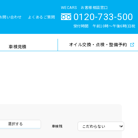
WECARS お客様相談窓口
0120-733-500
お問い合わせ
よくあるご質問
とサポート体制
受付時間 午前10時〜午後6時(日祝
除く)
オイル交換・点検・整備予約
検索
車検見積
選択する
車検残