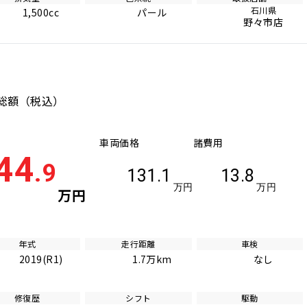
石川県
1,500cc
パール
野々市店
総額
（税込）
車両価格
諸費用
44
.9
131.1
13.8
万円
万円
万円
年式
走行距離
車検
2019(R1)
1.7万km
なし
修復歴
シフト
駆動