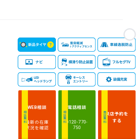
お
相談
電話
相談
WEB
来店予約
を
相談無料
相談無料
商談無料
する
最新の在庫
0120-770-
状況を確認
750