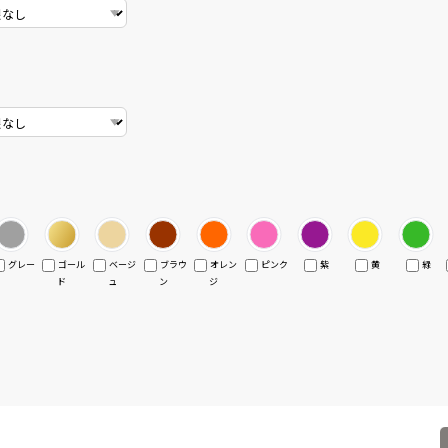
グレー
ゴール
ベージ
ブラウ
オレン
ピンク
紫
黄
緑
ド
ュ
ン
ジ