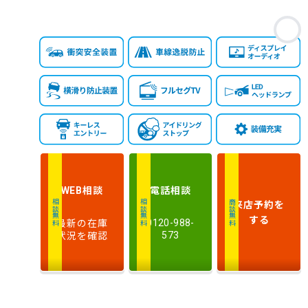
お
相談
電話
相談
WEB
来店予約
を
相談無料
相談無料
商談無料
する
最新の在庫
0120-988-
状況を確認
573