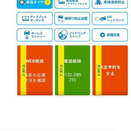
相談
電話
相談
WEB
来店予約
を
相談無料
相談無料
商談無料
する
最新の在庫
0120-289-
状況を確認
733