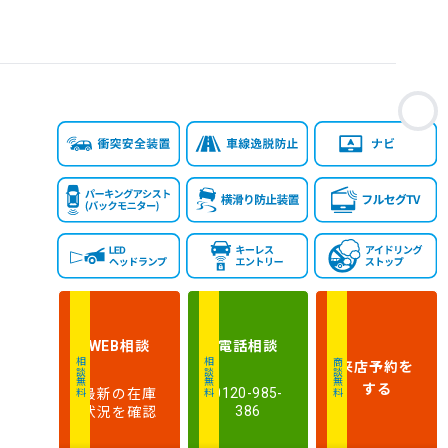
お
相談
電話
相談
WEB
来店予約
を
相談無料
相談無料
商談無料
する
最新の在庫
0120-985-
状況を確認
386