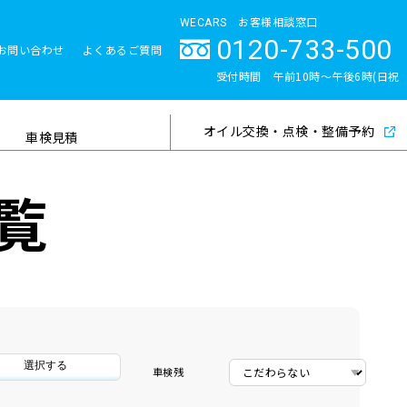
WECARS お客様相談窓口
0120-733-500
お問い合わせ
よくあるご質問
とサポート体制
受付時間 午前10時〜午後6時(日祝
除く)
オイル交換・点検・整備予約
検索
車検見積
覧
選択する
車検残