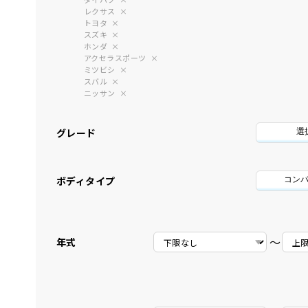
レクサス
トヨタ
スズキ
ホンダ
アクセラスポーツ
ミツビシ
スバル
ニッサン
グレード
選
ボディタイプ
コン
〜
年式