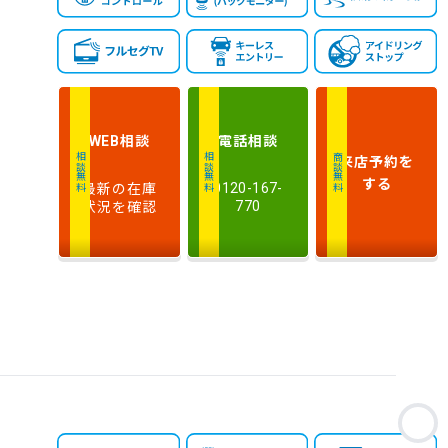
新しい順
古い順
式
走
行
少ない順
多い順
距
離
相談
電話
相談
WEB
排
来店予約
を
相談無料
相談無料
商談無料
気
大きい順
小さい順
する
最新の在庫
0120-167-
量
状況を確認
770
車
検
多い順
少ない順
残
お