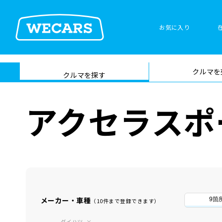
お気に入り
車検サービス トップ
クルマを
在庫検索
サイト内検
クルマを探す
索
アクセラスポ
メーカー・車種
9箇
（10件まで登録できます）
ダイハツ