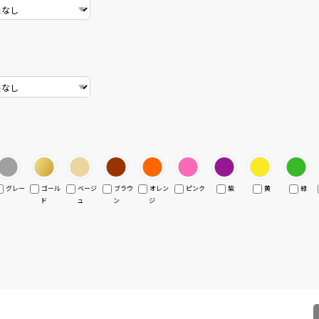
グレー
ゴール
ベージ
ブラウ
オレン
ピンク
紫
黄
緑
ド
ュ
ン
ジ