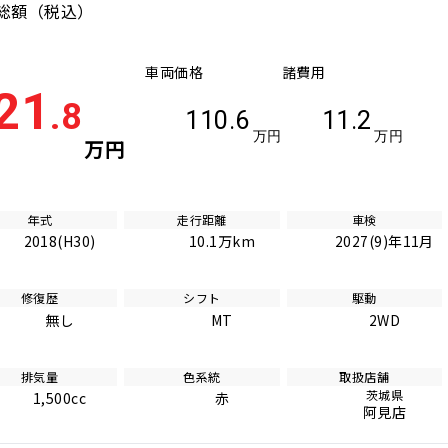
総額
（税込）
車両価格
諸費用
21
.8
110.6
11.2
万円
万円
万円
年式
走行距離
車検
2018(H30)
10.1万km
2027(9)年11月
修復歴
シフト
駆動
無し
MT
2WD
排気量
色系統
取扱店舗
茨城県
1,500cc
赤
阿見店