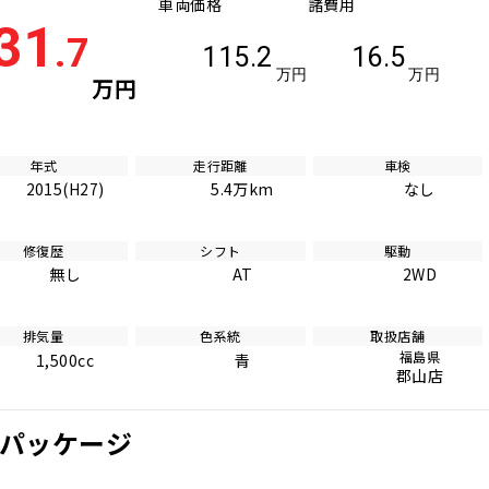
車両価格
諸費用
31
.7
115.2
16.5
万円
万円
万円
年式
走行距離
車検
2015(H27)
5.4万km
なし
修復歴
シフト
駆動
無し
AT
2WD
排気量
色系統
取扱店舗
福島県
1,500cc
青
郡山店
Lパッケージ