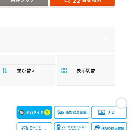
ダイハツ
アクセラスポーツ
コンパクトカー
並び替え
表示切替
支
お
払
安い順
高い順
総
額
年