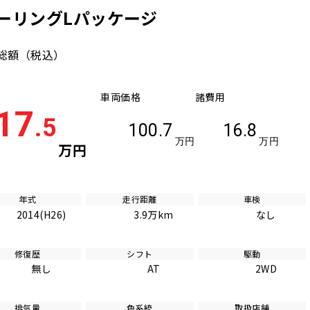
ツーリングLパッケージ
総額
（税込）
車両価格
諸費用
17
.5
100.7
16.8
万円
万円
万円
年式
走行距離
車検
2014(H26)
3.9万km
なし
修復歴
シフト
駆動
無し
AT
2WD
排気量
色系統
取扱店舗