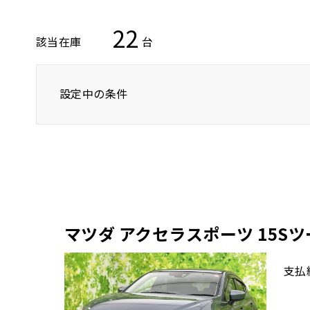
22
該当在庫
台
設定中の条件
トヨタ
レクサス
ニッサン
マツダ アクセラスポーツ 15S
支払