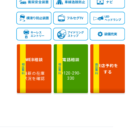
相談
電話
相談
WEB
来店予約
を
相談無料
相談無料
商談無料
する
最新の在庫
0120-290-
状況を確認
330