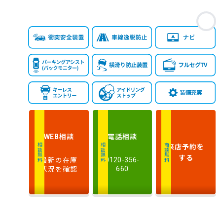
お
相談
電話
相談
WEB
来店予約
を
相談無料
相談無料
商談無料
する
最新の在庫
0120-356-
状況を確認
660