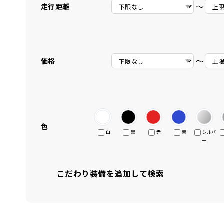
〜
走行距離
〜
価格
色
白
黒
赤
青
シルバ
ー
こだわり装備を追加して検索