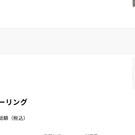
ホンダ
マツダ
ミツビシ
スズキ
スバル
ツーリング
総額
（税込）