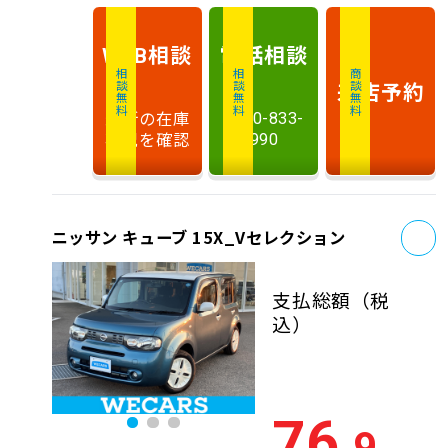
相談
電話
相談
WEB
相談無料
相談無料
商談無料
来店予約
最新の在庫
0120-833-
状況を確認
990
お
ニッサン キューブ 15X_Vセレクション
支払総額
（税
込）
76
.9