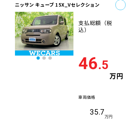
お
ニッサン キューブ 15X_Vセレクション
支払総額
（税
込）
46
.5
万円
車両価格
35.7
万円