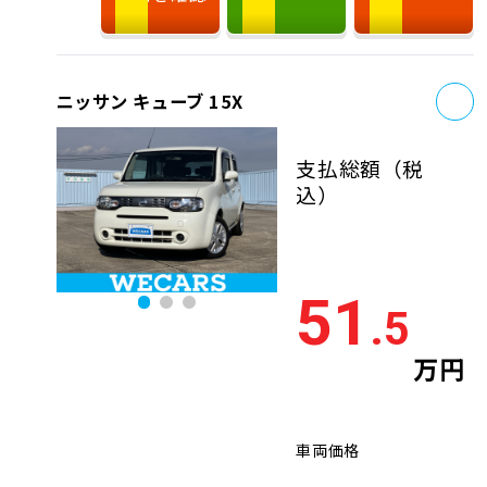
お
ニッサン キューブ 15X
支払総額
（税
込）
51
.5
万円
車両価格