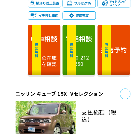
相談
電話
相談
WEB
相談無料
相談無料
商談無料
来店予約
最新の在庫
0120-212-
状況を確認
550
お
ニッサン キューブ 15X_Vセレクション
支払総額
（税
込）