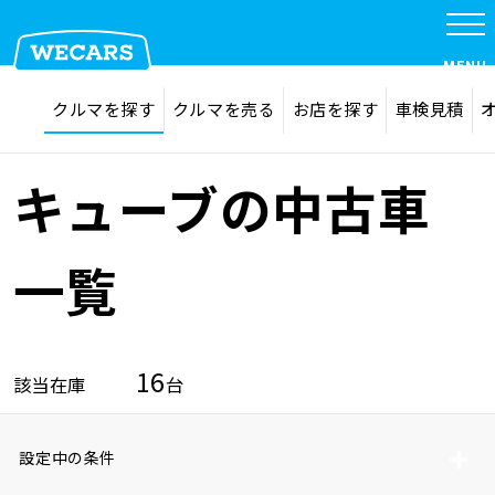
MENU
探す
お気に入り
クルマを探す
クルマを売る
お店を探す
車検見積
在庫検索
サイト内検索
クルマを探す
検索
キューブの中古車
クルマを売る
一覧
お店を探す
16
該当在庫
台
車検見積
設定中の条件