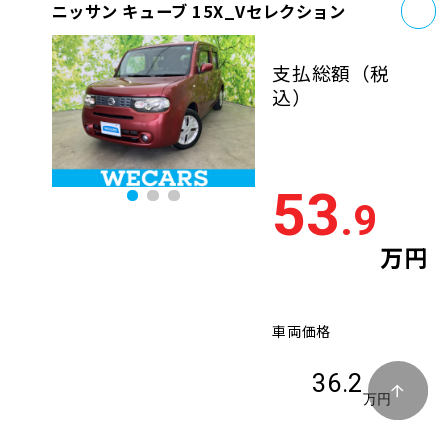
お
ニッサン キューブ 15X_Vセレクション
支払総額
（税
込）
53
.9
万円
車両価格
36.2
万円