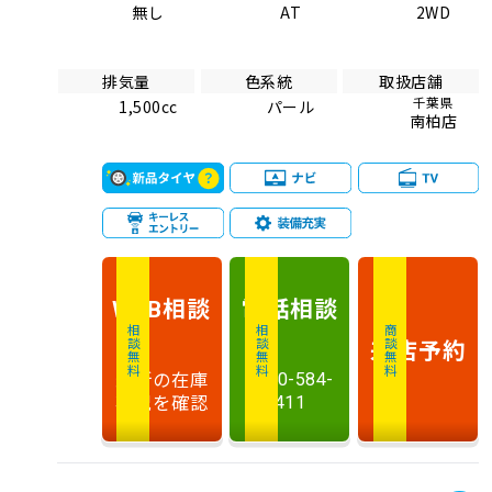
無し
AT
2WD
排気量
色系統
取扱店舗
千葉県
1,500cc
パール
南柏店
相談
電話
相談
WEB
相談無料
相談無料
商談無料
来店予約
最新の在庫
0120-584-
状況を確認
411