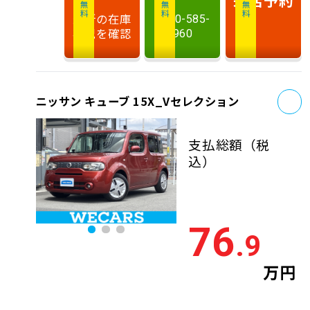
相談無料
相談無料
商談無料
最新の在庫
0120-585-
状況を確認
960
お
ニッサン キューブ 15X_Vセレクション
支払総額
（税
込）
76
.9
万円