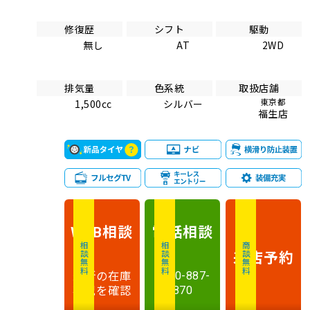
修復歴
シフト
駆動
無し
AT
2WD
排気量
色系統
取扱店舗
東京都
1,500cc
シルバー
福生店
相談
電話
相談
WEB
相談無料
相談無料
商談無料
来店予約
最新の在庫
0120-887-
状況を確認
870