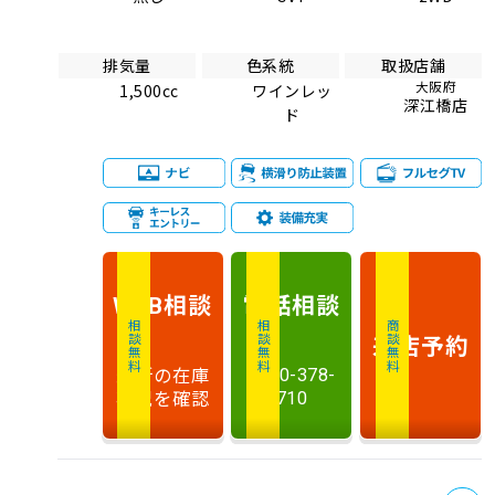
排気量
色系統
取扱店舗
大阪府
1,500cc
ワインレッ
深江橋店
ド
相談
電話
相談
WEB
相談無料
相談無料
商談無料
来店予約
最新の在庫
0120-378-
状況を確認
710