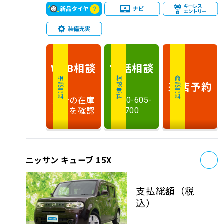
相談
電話
相談
WEB
相談無料
相談無料
商談無料
来店予約
最新の在庫
0120-605-
状況を確認
700
お
ニッサン キューブ 15X
支払総額
（税
込）