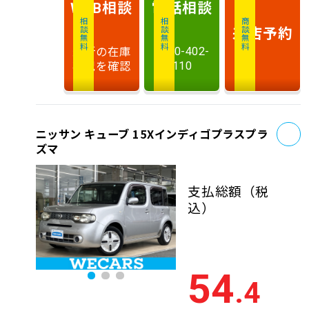
相談
電話
相談
WEB
相談無料
相談無料
商談無料
来店予約
最新の在庫
0120-402-
状況を確認
110
お
ニッサン キューブ 15Xインディゴプラスプラ
ズマ
支払総額
（税
込）
54
.4