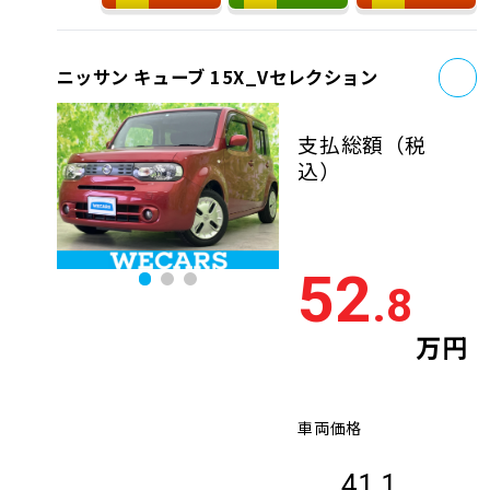
お
ニッサン キューブ 15X_Vセレクション
支払総額
（税
込）
52
.8
万円
車両価格
41.1