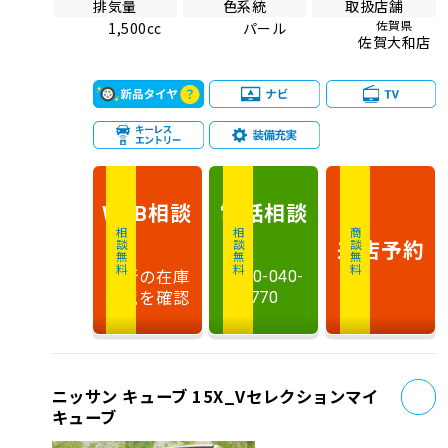
排気量
色系統
取扱店舗
佐賀県
1,500cc
パール
佐賀大和店
相談
電話
相談
WEB
相談無料
相談無料
商談無料
来店予約
最新の在庫
0120-040-
状況を確認
770
お
ニッサン キューブ 15X_Vセレクションマイ
キューブ