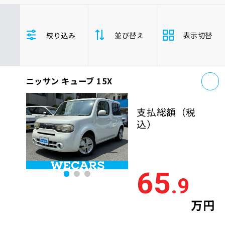
車検サービス トップ
オイル交換・点検・整備予約
トヨタ
レクサス
ニッサン
絞り込み
並び替え
表示切替
ホンダ
マツダ
ミツビシ
車検料金・メニュー
お役立ち情報
スズキ
スバル
ダイハツ
キューブ
コンパクトカー
お
品質管理とサポート体制
ニッサン キューブ 15X
支払総
お問い合わせ
安い順
高い
額
支払総額
（税
年式
新しい順
古い
込）
企業情報
採用情報
走行距
少ない順
多い
離
65
.9
排気量
大きい順
小さ
0120-733-500
万円
車検残
多い順
少な