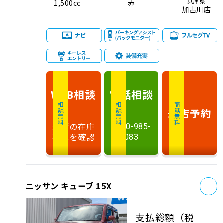
兵庫県
1,500cc
赤
加古川店
相談
電話
相談
WEB
相談無料
相談無料
商談無料
来店予約
最新の在庫
0120-985-
状況を確認
083
お
ニッサン キューブ 15X
支払総額
（税