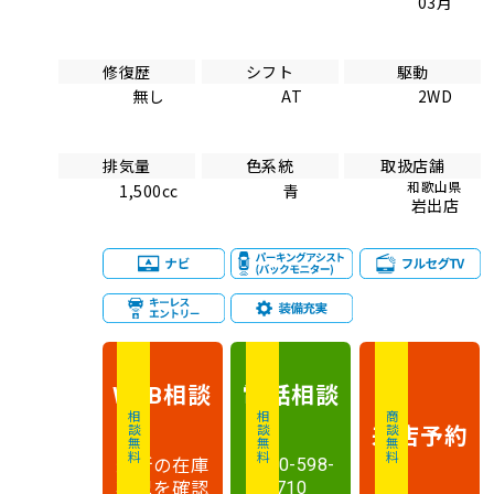
03月
修復歴
シフト
駆動
無し
AT
2WD
排気量
色系統
取扱店舗
和歌山県
1,500cc
青
岩出店
相談
電話
相談
WEB
相談無料
相談無料
商談無料
来店予約
最新の在庫
0120-598-
状況を確認
710