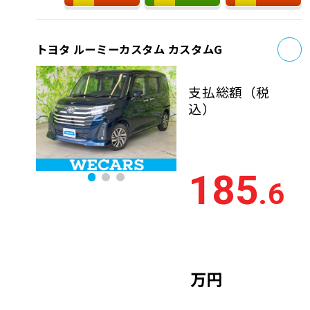
お
トヨタ ルーミーカスタム カスタムG
支払総額
（税
込）
185
.6
万円