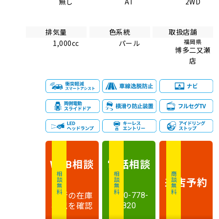
無し
AT
2WD
排気量
色系統
取扱店舗
福岡県
1,000cc
パール
博多二又瀬
店
相談
電話
相談
WEB
相談無料
相談無料
商談無料
来店予約
最新の在庫
0120-778-
状況を確認
820