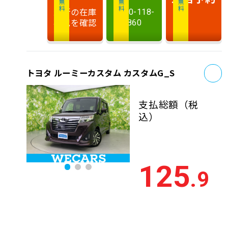
最新の在庫
0120-118-
状況を確認
860
お
トヨタ ルーミーカスタム カスタムG_S
支払総額
（税
込）
125
.9