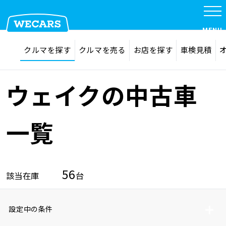
MENU
探す
お気に入り
クルマを探す
クルマを売る
お店を探す
車検見積
在庫検索
サイト内検索
クルマを探す
検索
ウェイクの中古車
クルマを売る
一覧
お店を探す
56
該当在庫
台
車検見積
設定中の条件