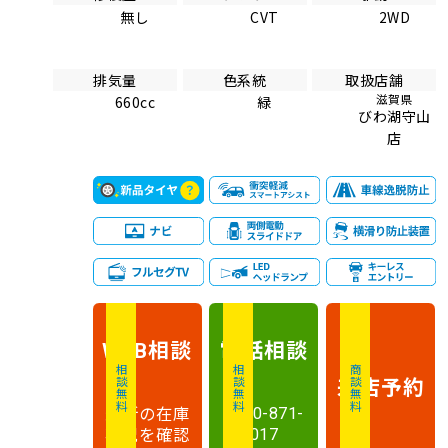
無し
CVT
2WD
排気量
色系統
取扱店舗
滋賀県
660cc
緑
びわ湖守山
店
相談
電話
相談
WEB
相談無料
相談無料
商談無料
来店予約
最新の在庫
0120-871-
状況を確認
017