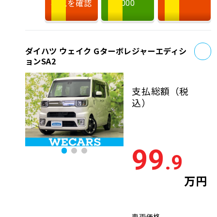
状況を確認
000
お
ダイハツ ウェイク Gターボレジャーエディシ
ョンSA2
支払総額
（税
込）
99
.9
万円
車両価格