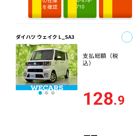
最新の在庫
0120-678-
状況を確認
710
お
ダイハツ ウェイク L_SA3
支払総額
（税
込）
128
.9