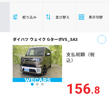
車検サービス トップ
オイル交換・点検・整備予約
トヨタ
レクサス
ニッサン
絞り込み
並び替え
表示切替
ホンダ
マツダ
ミツビシ
車検料金・メニュー
お役立ち情報
スズキ
スバル
ダイハツ
ウェイク
軽自動車
お
品質管理とサポート体制
ダイハツ ウェイク GターボVS_SA3
支払総
お問い合わせ
安い順
高い
額
支払総額
（税
年式
新しい順
古い
込）
企業情報
採用情報
走行距
少ない順
多い
離
156
.8
排気量
大きい順
小さ
0120-733-500
車検残
多い順
少な