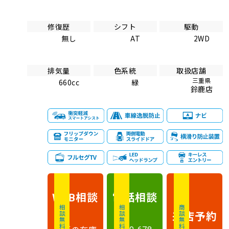
修復歴
シフト
駆動
無し
AT
2WD
排気量
色系統
取扱店舗
三重県
660cc
緑
鈴鹿店
相談
電話
相談
WEB
相談無料
相談無料
商談無料
来店予約