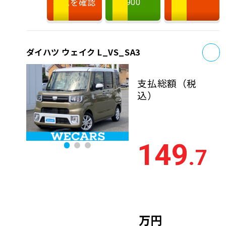
状況を確認
900
お
ダイハツ ウェイク L_VS_SA3
支払総額
（税
込）
149
.7
万円