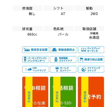
修復歴
シフト
駆動
無し
AT
2WD
排気量
色系統
取扱店舗
沖縄県
660cc
パール
糸満店
相談
電話
相談
WEB
相談無料
相談無料
商談無料
来店予約
最新の在庫
0120-530-