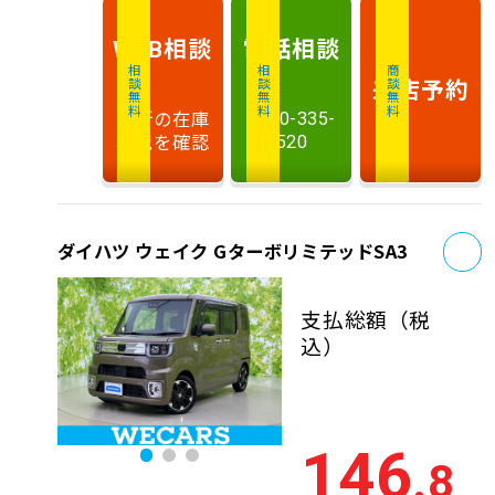
相談
電話
相談
WEB
相談無料
相談無料
商談無料
来店予約
最新の在庫
0120-335-
状況を確認
520
お
ダイハツ ウェイク GターボリミテッドSA3
支払総額
（税
込）
146
.8