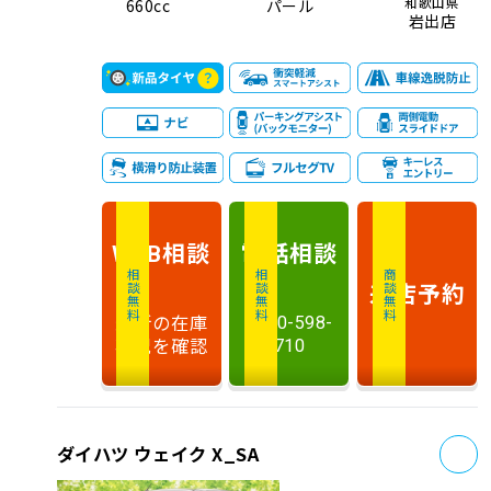
和歌山県
660cc
パール
岩出店
相談
電話
相談
WEB
相談無料
相談無料
商談無料
来店予約
最新の在庫
0120-598-
状況を確認
710
お
ダイハツ ウェイク X_SA