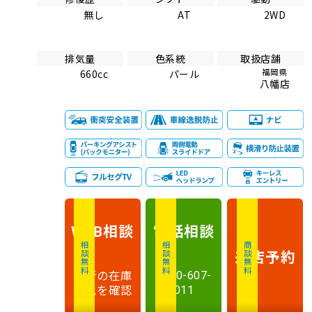
無し
AT
2WD
排気量
色系統
取扱店舗
福岡県
660cc
パール
八幡店
相談
電話
相談
WEB
相談無料
相談無料
商談無料
来店予約
最新の在庫
0120-607-
状況を確認
011