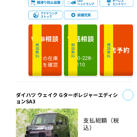
相談
電話
相談
WEB
相談無料
相談無料
商談無料
来店予約
最新の在庫
0120-228-
状況を確認
110
お
ダイハツ ウェイク Gターボレジャーエディシ
ョンSA3
支払総額
（税
込）