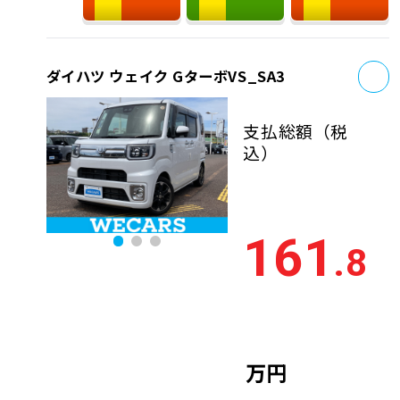
お
ダイハツ ウェイク GターボVS_SA3
支払総額
（税
込）
161
.8
万円