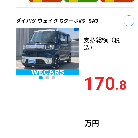
お
ダイハツ ウェイク GターボVS_SA3
支払総額
（税
込）
170
.8
万円