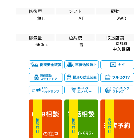
修復歴
シフト
駆動
無し
AT
2WD
排気量
色系統
取扱店舗
京都府
660cc
青
中久世店
相談
電話
相談
WEB
相談無料
相談無料
商談無料
来店予約
最新の在庫
0120-993-