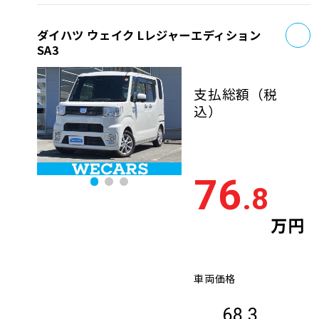
お
ダイハツ ウェイク Lレジャーエディション
SA3
支払総額
（税
込）
76
.8
万円
車両価格
68.3