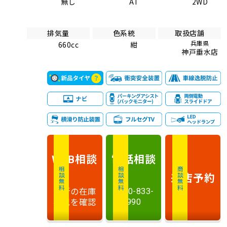
無し
AT
2WD
排気量
色系統
取扱店舗
兵庫県
660cc
紺
神戸垂水店
相談
電話
相談
WEB
相談無料
相談無料
商談無料
来店予約
最新の在庫
0120-833-
状況を確認
990