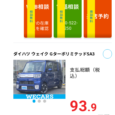
相談
電話
相談
WEB
相談無料
相談無料
商談無料
来店予約
最新の在庫
0120-522-
状況を確認
250
お
ダイハツ ウェイク GターボリミテッドSA3
支払総額
（税
込）
93
.9