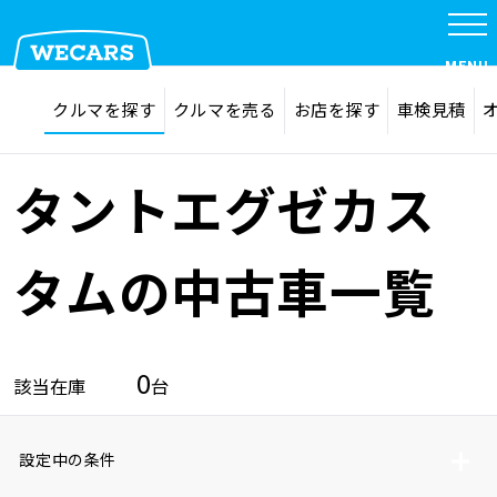
MENU
探す
お気に入り
クルマを探す
クルマを売る
お店を探す
車検見積
在庫検索
サイト内検索
クルマを探す
検索
タントエグゼカス
クルマを売る
タムの中古車一覧
お店を探す
0
該当在庫
台
車検見積
設定中の条件