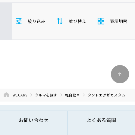
車検サービス トップ
オイル交換・点検・整備予約
トヨタ
レクサス
ニッサン
絞り込み
並び替え
表示切替
ホンダ
マツダ
ミツビシ
車検料金・メニュー
お役立ち情報
スズキ
スバル
ダイハツ
タントエグゼカスタム
軽自動車
品質管理とサポート体制
支払総
お問い合わせ
安い順
高い
額
年式
新しい順
古い
企業情報
採用情報
走行距
少ない順
多い
離
WECARS
クルマを探す
軽自動車
タントエグゼカスタム
排気量
大きい順
小さ
0120-733-500
お問い合わせ
よくある質問
車検残
多い順
少な