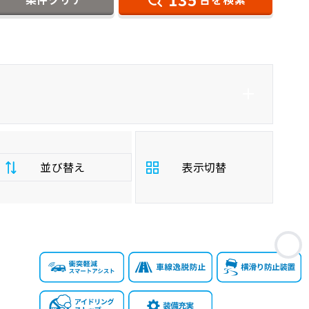
ダイハツ
タント
軽自動車
並び替え
表示切替
支
お
払
安い順
高い順
総
額
年