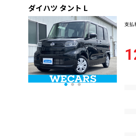
ダイハツ タント L
支払
1