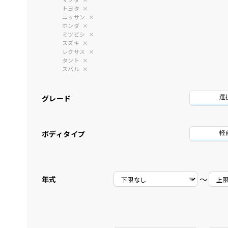
トヨタ
ニッサン
ホンダ
ミツビシ
スズキ
レクサス
タント
スバル
グレード
選
ボディタイプ
軽
〜
年式