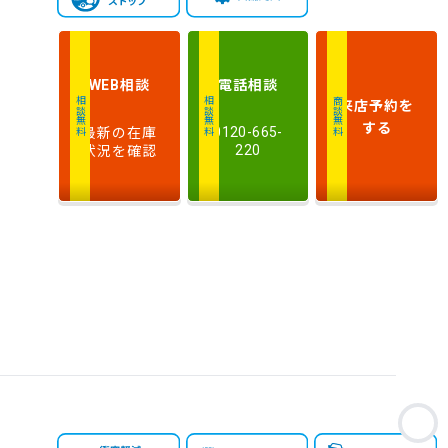
新しい順
古い順
式
走
行
相談
電話
相談
WEB
少ない順
多い順
距
来店予約
を
相談無料
相談無料
商談無料
離
する
最新の在庫
0120-665-
状況を確認
220
排
気
大きい順
小さい順
量
車
検
多い順
少ない順
残
お