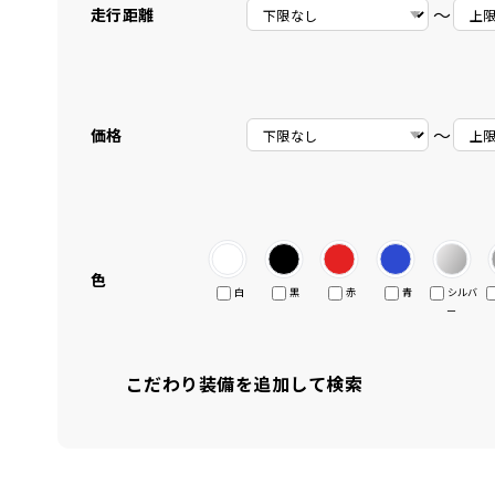
〜
走行距離
〜
価格
色
白
黒
赤
青
シルバ
ー
こだわり装備を追加して検索