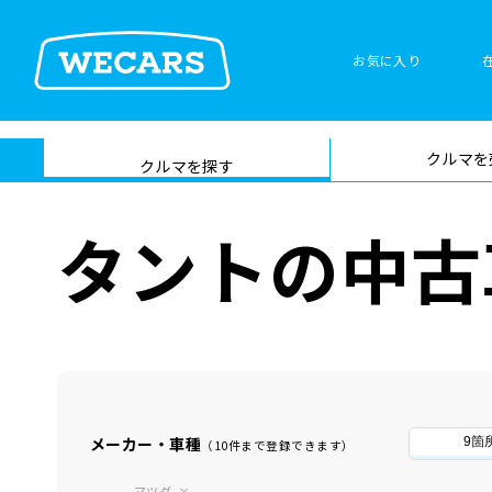
お気に入り
車検サービス トップ
クルマを
在庫検索
サイト内検
クルマを探す
索
タントの中古
メーカー・車種
9箇
（10件まで登録できます）
マツダ