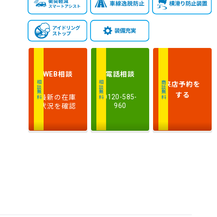
相談
電話
相談
WEB
来店予約
を
相談無料
相談無料
商談無料
する
最新の在庫
0120-585-
状況を確認
960