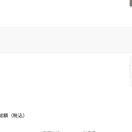
ホンダ
マツダ
ミツビシ
スズキ
スバル
総額
（税込）