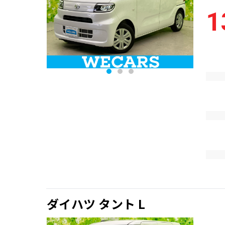
1
ダイハツ タント L