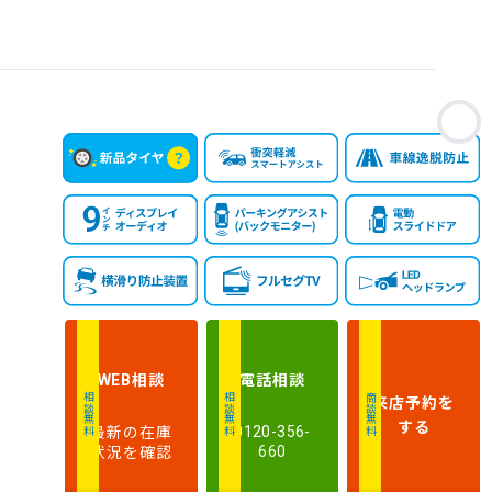
お
相談
電話
相談
WEB
来店予約
を
相談無料
相談無料
商談無料
する
最新の在庫
0120-356-
状況を確認
660