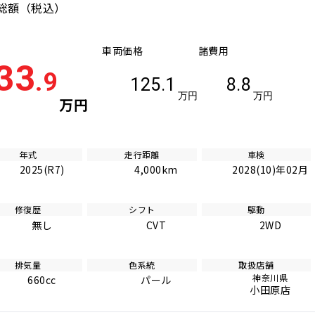
総額
（税込）
車両価格
諸費用
33
.9
125.1
8.8
万円
万円
万円
年式
走行距離
車検
2025(R7)
4,000km
2028(10)年02月
修復歴
シフト
駆動
無し
CVT
2WD
排気量
色系統
取扱店舗
神奈川県
660cc
パール
小田原店