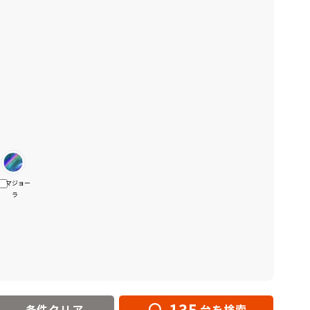
マジョー
ラ
135
条件クリア
台を検索