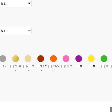
グレー
ゴール
ベージ
ブラウ
オレン
ピンク
紫
黄
緑
ド
ュ
ン
ジ