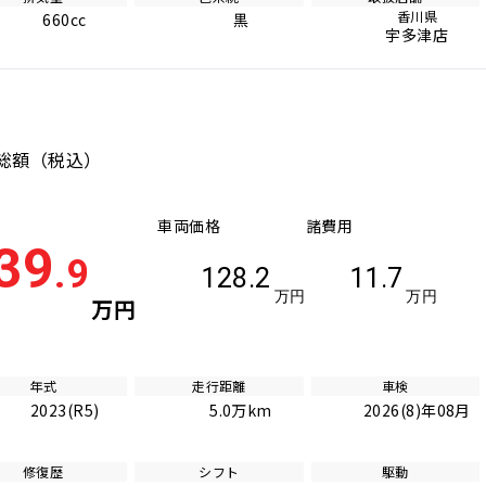
香川県
660cc
黒
宇多津店
総額
（税込）
車両価格
諸費用
39
.9
128.2
11.7
万円
万円
万円
年式
走行距離
車検
2023(R5)
5.0万km
2026(8)年08月
修復歴
シフト
駆動