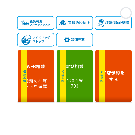
お
相談
電話
相談
WEB
来店予約
を
相談無料
相談無料
商談無料
する
最新の在庫
0120-196-
状況を確認
733