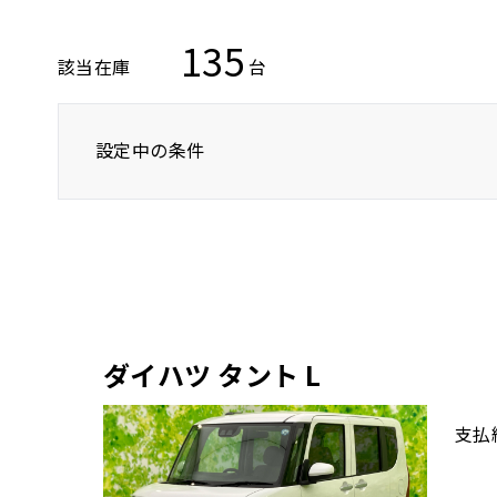
135
該当在庫
台
設定中の条件
トヨタ
レクサス
ニッサン
ダイハツ タント L
支払