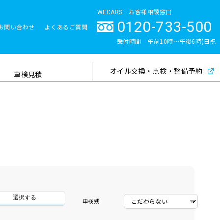
WECARS お客様相談窓口
0120-733-500
お問い合わせ
よくあるご質問
とサポート体制
受付時間 午前10時〜午後6時(日祝
除く)
オイル交換・点検・整備予約
検索
車検見積
選択する
車検残