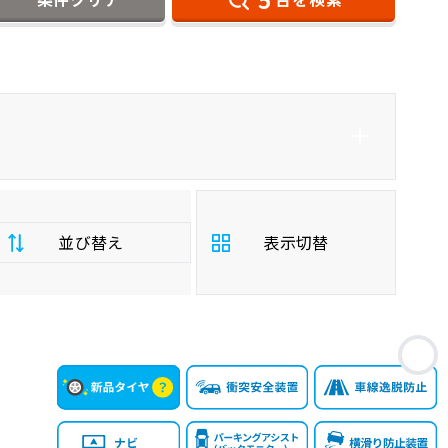
ダイハツ
ステラカスタム
軽自動車
並び替え
表示切替
支
お
払
安い順
高い順
総
額
年