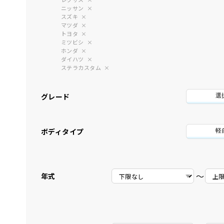
ニッサン
スズキ
マツダ
トヨタ
ミツビシ
ホンダ
ダイハツ
ステラカスタム
グレード
選
ボディタイプ
軽
〜
年式