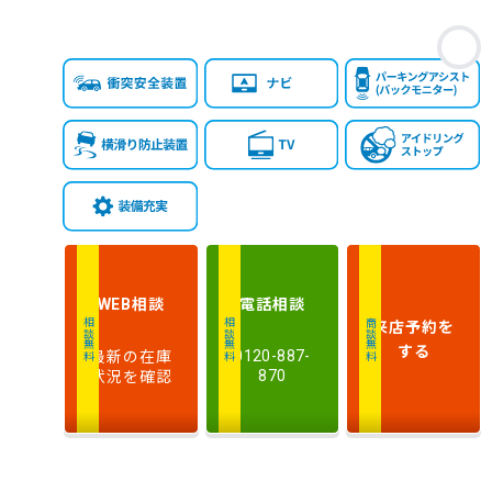
お
相談
電話
相談
WEB
来店予約
を
相談無料
相談無料
商談無料
する
最新の在庫
0120-887-
状況を確認
870