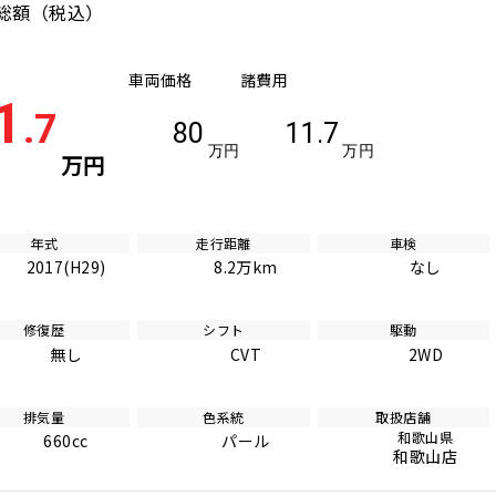
総額
（税込）
車両価格
諸費用
1
.7
80
11.7
万円
万円
万円
年式
走行距離
車検
2017(H29)
8.2万km
なし
修復歴
シフト
駆動
無し
CVT
2WD
排気量
色系統
取扱店舗
和歌山県
660cc
パール
和歌山店