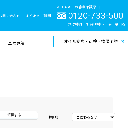
WECARS お客様相談窓口
0120-733-500
お問い合わせ
よくあるご質問
とサポート体制
受付時間 午前10時〜午後6時(日祝
除く)
オイル交換・点検・整備予約
検索
車検見積
選択する
車検残