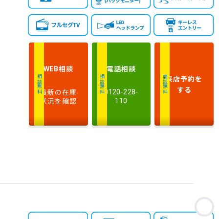
新しい順
古い順
式
走
行
少ない順
多い順
距
離
相談
電話
相談
WEB
排
来店予約
を
相談無料
相談無料
商談無料
気
大きい順
小さい順
する
最新の在庫
0120-228-
量
状況を確認
110
車
検
多い順
少ない順
残
お