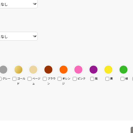
グレー
ゴール
ベージ
ブラウ
オレン
ピンク
紫
黄
緑
ド
ュ
ン
ジ