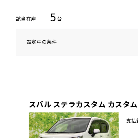
5
該当在庫
台
設定中の条件
トヨタ
レクサス
ニッサン
スバル ステラカスタム カスタ
支払