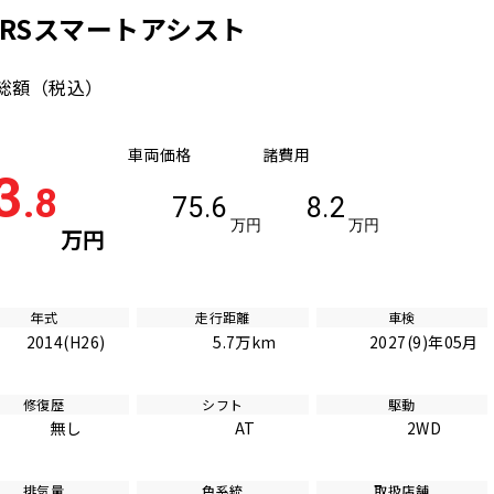
ムRSスマートアシスト
総額
（税込）
車両価格
諸費用
3
.8
75.6
8.2
万円
万円
万円
年式
走行距離
車検
2014(H26)
5.7万km
2027(9)年05月
修復歴
シフト
駆動
無し
AT
2WD
排気量
色系統
取扱店舗