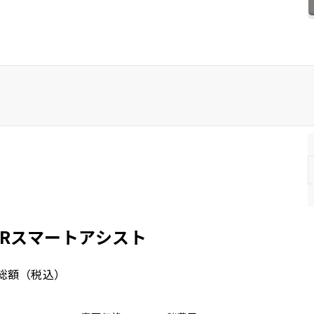
ホンダ
マツダ
ミツビシ
スズキ
スバル
ムRスマートアシスト
総額
（税込）