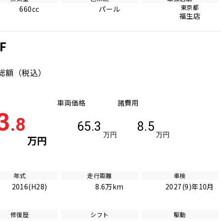
東京都
660cc
パール
福生店
F
総額
（税込）
車両価格
諸費用
3
.8
65.3
8.5
万円
万円
万円
年式
走行距離
車検
2016(H28)
8.6万km
2027(9)年10月
修復歴
シフト
駆動