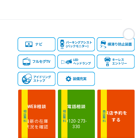
お
相談
電話
相談
WEB
来店予約
を
相談無料
相談無料
商談無料
する
最新の在庫
0120-273-
状況を確認
330