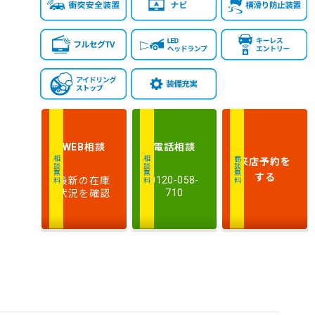
相談
電話
相談
WEB
来店予約
を
相談無料
相談無料
商談無料
する
最新の在庫
0120-058-
状況を確認
710