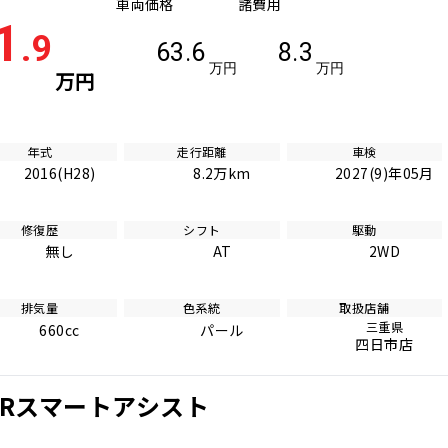
車両価格
諸費用
1
.9
63.6
8.3
万円
万円
万円
年式
走行距離
車検
2016(H28)
8.2万km
2027(9)年05月
修復歴
シフト
駆動
無し
AT
2WD
排気量
色系統
取扱店舗
三重県
660cc
パール
四日市店
ムRスマートアシスト