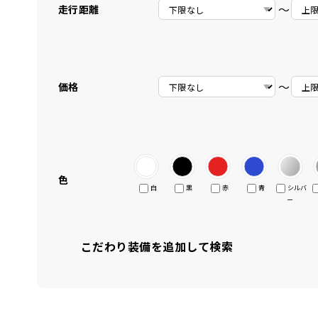
〜
走行距離
〜
価格
色
白
黒
赤
青
シルバ
ー
こだわり装備を追加して検索