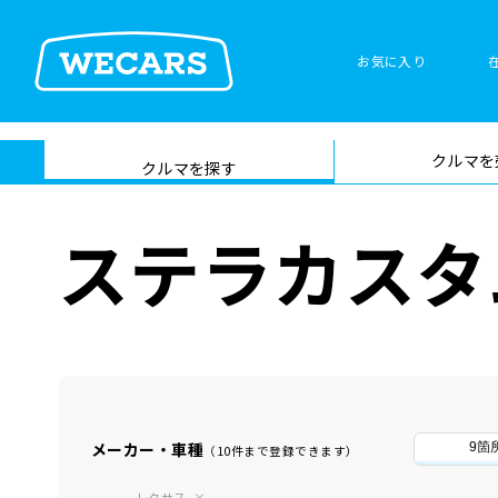
お気に入り
車検サービス トップ
クルマを
在庫検索
サイト内検
クルマを探す
索
ステラカスタ
メーカー・車種
9箇
（10件まで登録できます）
レクサス