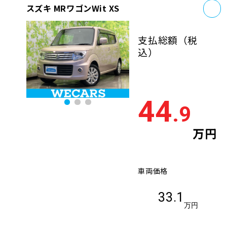
お
スズキ MRワゴンWit XS
支払総額
（税
込）
44
.9
万円
車両価格
33.1
万円