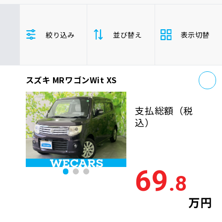
車検サービス トップ
オイル交換・点検・整備予約
トヨタ
レクサス
ニッサン
絞り込み
並び替え
表示切替
ホンダ
マツダ
ミツビシ
車検料金・メニュー
お役立ち情報
スズキ
スバル
ダイハツ
MRワゴンWit
軽自動車
お
品質管理とサポート体制
スズキ MRワゴンWit XS
支払総
お問い合わせ
安い順
高い
額
支払総額
（税
年式
新しい順
古い
込）
企業情報
採用情報
走行距
少ない順
多い
離
69
.8
排気量
大きい順
小さ
0120-733-500
万円
車検残
多い順
少な