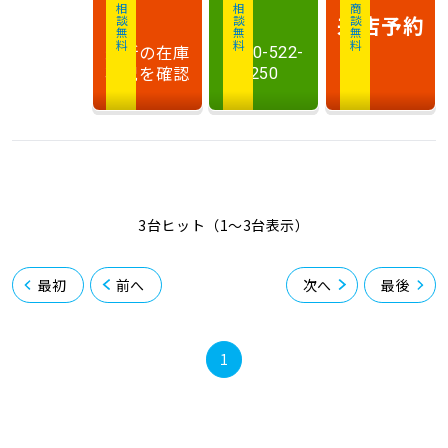
相談無料
相談無料
商談無料
来店予約
最新の在庫
0120-522-
状況を確認
250
3台ヒット（1〜3台表示）
最初
前へ
次へ
最後
1