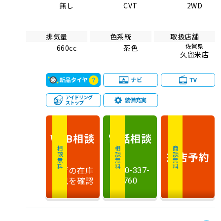
無し
CVT
2WD
排気量
色系統
取扱店舗
佐賀県
660cc
茶色
久留米店
相談
電話
相談
WEB
相談無料
相談無料
商談無料
来店予約
最新の在庫
0120-337-
状況を確認
760