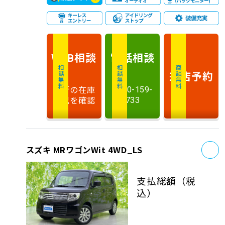
相談
電話
相談
WEB
相談無料
相談無料
商談無料
来店予約
最新の在庫
0120-159-
状況を確認
733
お
スズキ MRワゴンWit 4WD_LS
支払総額
（税
込）