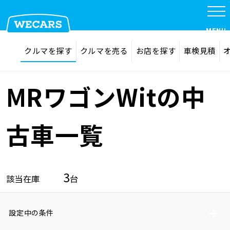
MENU
探す
お気に入り
クルマを探す
クルマを売る
お店を探す
車検見積
在庫検索
サイト内検索
クルマを探す
検索
MRワゴンWitの中
クルマを売る
古車一覧
お店を探す
3
該当在庫
台
車検見積
設定中の条件