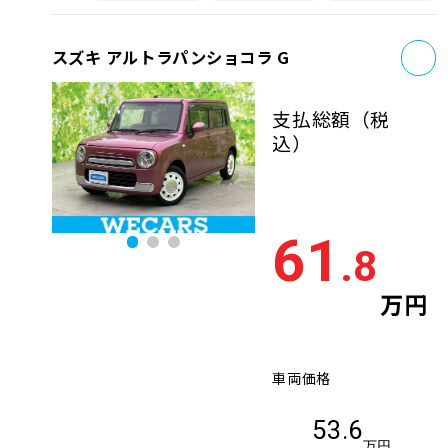
お
スズキ アルトラパンショコラ G
支払総額
（税
込）
61
.8
万円
車両価格
53.6
万円