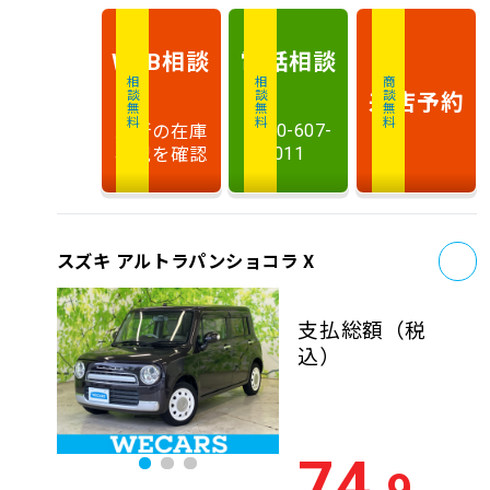
相談
電話
相談
WEB
相談無料
相談無料
商談無料
来店予約
最新の在庫
0120-607-
状況を確認
011
お
スズキ アルトラパンショコラ X
支払総額
（税
込）
74