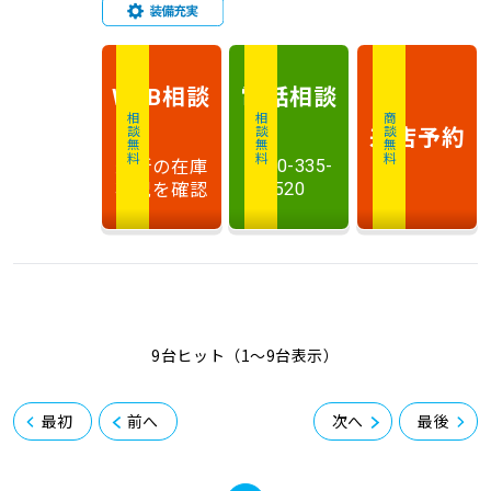
相談
電話
相談
WEB
相談無料
相談無料
商談無料
来店予約
最新の在庫
0120-335-
状況を確認
520
9台ヒット（1〜9台表示）
最初
前へ
次へ
最後