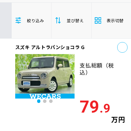
車検サービス トップ
オイル交換・点検・整備予約
トヨタ
レクサス
ニッサン
絞り込み
並び替え
表示切替
ホンダ
マツダ
ミツビシ
車検料金・メニュー
お役立ち情報
スズキ
スバル
ダイハツ
アルトラパンショコラ
軽自動車
お
品質管理とサポート体制
スズキ アルトラパンショコラ G
支払総
お問い合わせ
安い順
高い
額
支払総額
（税
年式
新しい順
古い
込）
企業情報
採用情報
走行距
少ない順
多い
離
79
.9
排気量
大きい順
小さ
0120-733-500
万円
車検残
多い順
少な