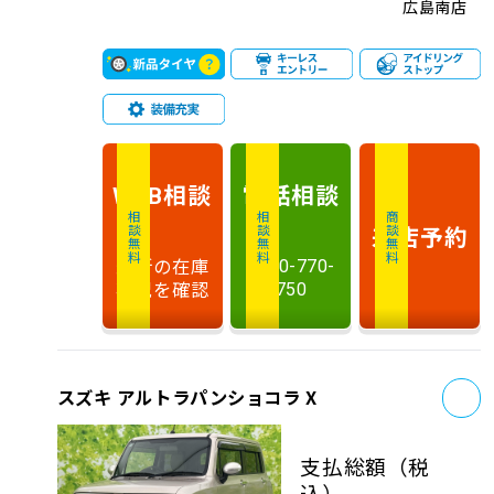
広島南店
相談
電話
相談
WEB
相談無料
相談無料
商談無料
来店予約
最新の在庫
0120-770-
状況を確認
750
お
スズキ アルトラパンショコラ X
支払総額
（税
込）