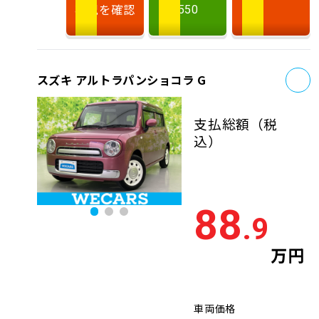
状況を確認
550
お
スズキ アルトラパンショコラ G
支払総額
（税
込）
88
.9
万円
車両価格