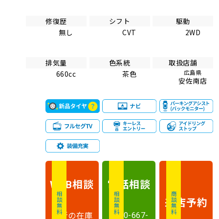
修復歴
シフト
駆動
無し
CVT
2WD
排気量
色系統
取扱店舗
広島県
660cc
茶色
安佐南店
相談
電話
相談
WEB
相談無料
相談無料
商談無料
来店予約
最新の在庫
0120-667-