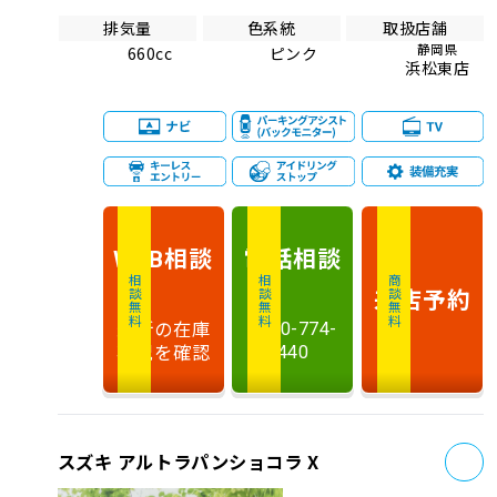
排気量
色系統
取扱店舗
静岡県
660cc
ピンク
浜松東店
相談
電話
相談
WEB
相談無料
相談無料
商談無料
来店予約
最新の在庫
0120-774-
状況を確認
440
お
スズキ アルトラパンショコラ X