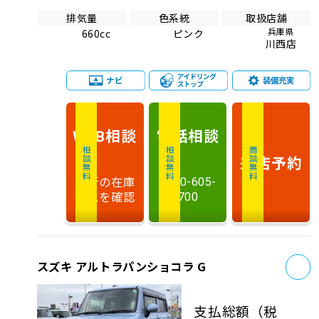
排気量
色系統
取扱店舗
兵庫県
660cc
ピンク
川西店
相談
電話
相談
WEB
相談無料
相談無料
商談無料
来店予約
最新の在庫
0120-605-
状況を確認
700
お
スズキ アルトラパンショコラ G
支払総額
（税