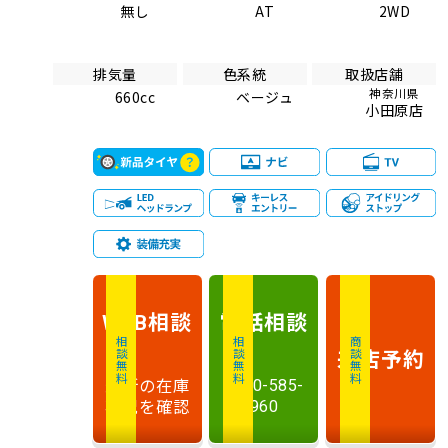
無し
AT
2WD
排気量
色系統
取扱店舗
神奈川県
660cc
ベージュ
小田原店
相談
電話
相談
WEB
相談無料
相談無料
商談無料
来店予約
最新の在庫
0120-585-
状況を確認
960