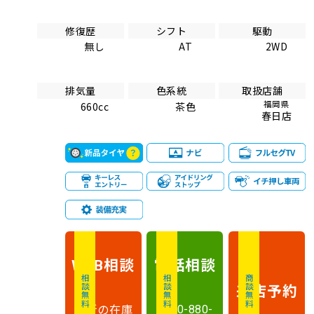
修復歴
シフト
駆動
無し
AT
2WD
排気量
色系統
取扱店舗
福岡県
660cc
茶色
春日店
相談
電話
相談
WEB
相談無料
相談無料
商談無料
来店予約
最新の在庫
0120-880-