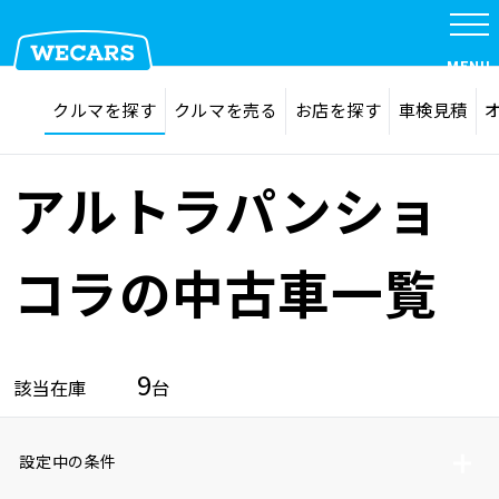
MENU
探す
お気に入り
クルマを探す
クルマを売る
お店を探す
車検見積
在庫検索
サイト内検索
クルマを探す
検索
アルトラパンショ
クルマを売る
コラの中古車一覧
お店を探す
9
該当在庫
台
車検見積
設定中の条件