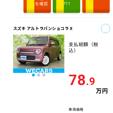
状況を確認
711
お
スズキ アルトラパンショコラ X
支払総額
（税
込）
78
.9
万円
車両価格