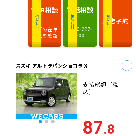
相談
電話
相談
WEB
相談無料
相談無料
商談無料
来店予約
最新の在庫
0120-227-
状況を確認
200
お
スズキ アルトラパンショコラ X
支払総額
（税
込）
87
.8