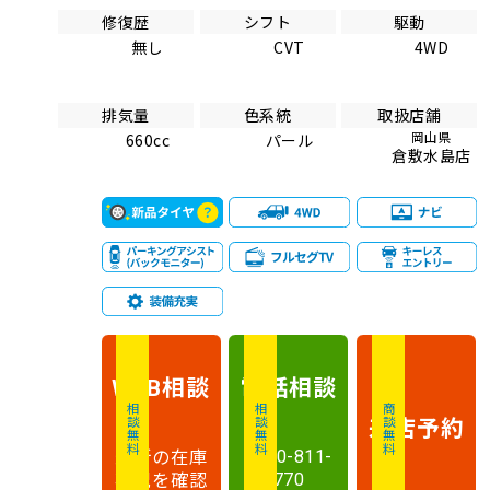
修復歴
シフト
駆動
無し
CVT
4WD
排気量
色系統
取扱店舗
岡山県
660cc
パール
倉敷水島店
相談
電話
相談
WEB
相談無料
相談無料
商談無料
来店予約
最新の在庫
0120-811-
状況を確認
770