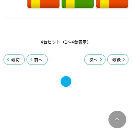
4台ヒット（1〜4台表示）
最初
前へ
次へ
最後
1