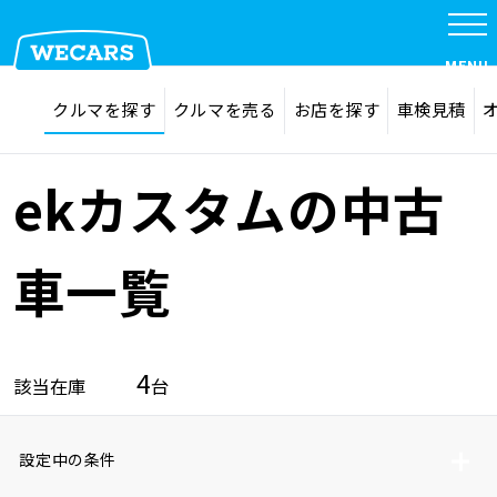
MENU
探す
お気に入り
クルマを探す
クルマを売る
お店を探す
車検見積
在庫検索
サイト内検索
クルマを探す
検索
ekカスタムの中古
クルマを売る
車一覧
お店を探す
4
該当在庫
台
車検見積
設定中の条件