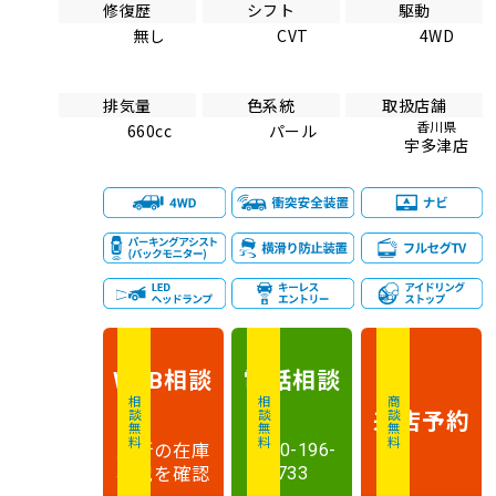
修復歴
シフト
駆動
無し
CVT
4WD
排気量
色系統
取扱店舗
香川県
660cc
パール
宇多津店
相談
電話
相談
WEB
相談無料
相談無料
商談無料
来店予約
最新の在庫
0120-196-
状況を確認
733