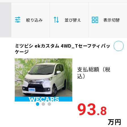
車検サービス トップ
オイル交換・点検・整備予約
トヨタ
レクサス
ニッサン
絞り込み
並び替え
表示切替
ホンダ
マツダ
ミツビシ
車検料金・メニュー
お役立ち情報
スズキ
スバル
ダイハツ
ekカスタム
軽自動車
お
品質管理とサポート体制
ミツビシ ekカスタム 4WD_Tセーフティパッ
支払総
お問い合わせ
安い順
高い
ケージ
額
年式
新しい順
古い
支払総額
（税
企業情報
採用情報
込）
走行距
少ない順
多い
離
排気量
大きい順
小さ
93
0120-733-500
.8
車検残
多い順
少な
万円