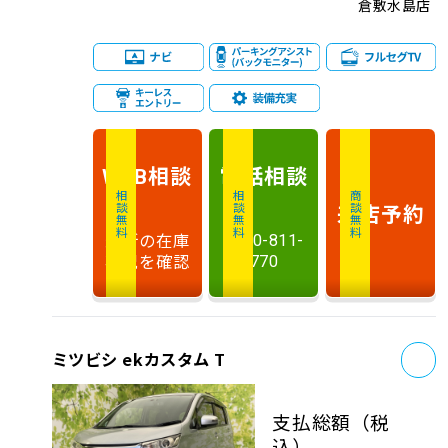
倉敷水島店
相談
電話
相談
WEB
相談無料
相談無料
商談無料
来店予約
最新の在庫
0120-811-
状況を確認
770
お
ミツビシ ekカスタム T
支払総額
（税
込）