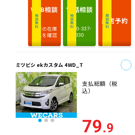
相談
電話
相談
WEB
相談無料
相談無料
商談無料
来店予約
最新の在庫
0120-337-
状況を確認
330
お
ミツビシ ekカスタム 4WD_T
支払総額
（税
込）
79
.9