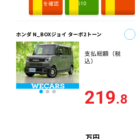
状況を確認
610
お
ホンダ N_BOXジョイ ターボ2トーン
支払総額
（税
込）
219
.8
万円