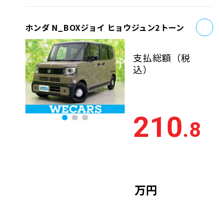
お
ホンダ N_BOXジョイ ヒョウジュン2トーン
支払総額
（税
込）
210
.8
万円