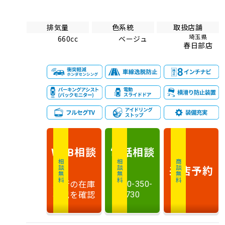
排気量
色系統
取扱店舗
埼玉県
660cc
ベージュ
春日部店
相談
電話
相談
WEB
相談無料
相談無料
商談無料
来店予約
最新の在庫
0120-350-
状況を確認
730