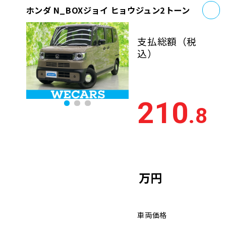
お
ホンダ N_BOXジョイ ヒョウジュン2トーン
支払総額
（税
込）
210
.8
万円
車両価格