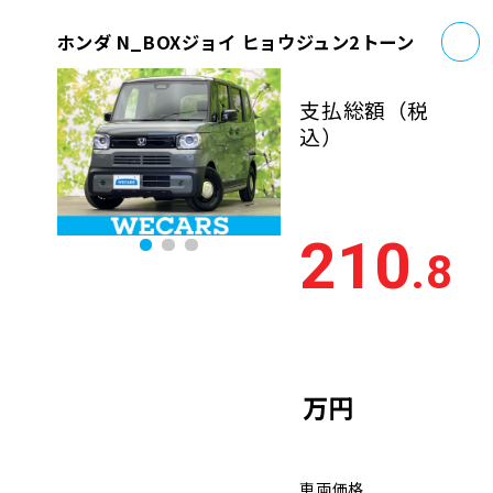
お
ホンダ N_BOXジョイ ヒョウジュン2トーン
支払総額
（税
込）
210
.8
万円
車両価格