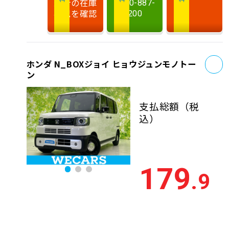
最新の在庫
0120-887-
状況を確認
200
お
ホンダ N_BOXジョイ ヒョウジュンモノトー
ン
支払総額
（税
込）
179
.9