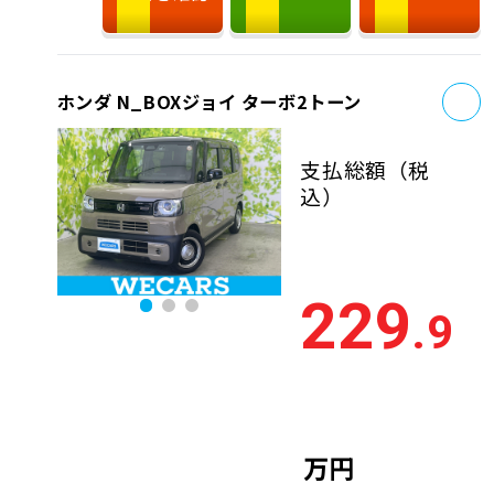
お
ホンダ N_BOXジョイ ターボ2トーン
支払総額
（税
込）
229
.9
万円