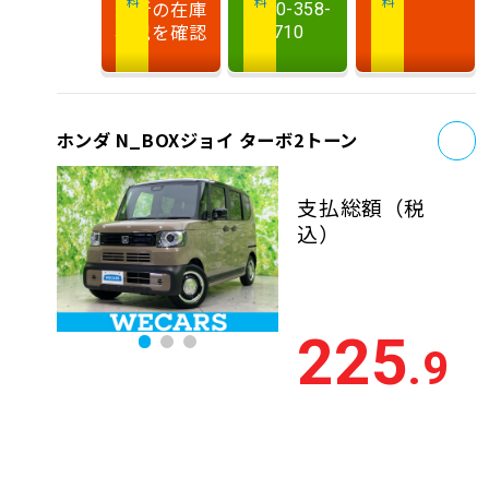
最新の在庫
0120-358-
状況を確認
710
お
ホンダ N_BOXジョイ ターボ2トーン
支払総額
（税
込）
225
.9