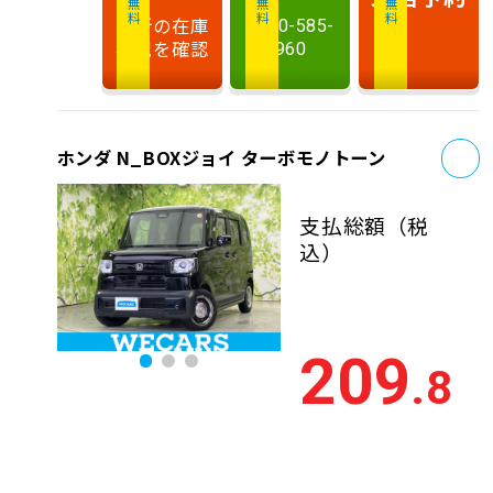
最新の在庫
0120-585-
状況を確認
960
お
ホンダ N_BOXジョイ ターボモノトーン
支払総額
（税
込）
209
.8