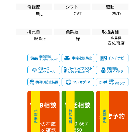
修復歴
シフト
駆動
無し
CVT
2WD
排気量
色系統
取扱店舗
広島県
660cc
緑
安佐南店
相談
電話
相談
WEB
相談無料
相談無料
商談無料
来店予約
最新の在庫
0120-667-
状況を確認
550