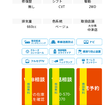
修復歴
シフト
駆動
無し
CVT
2WD
排気量
色系統
取扱店舗
大分県
660cc
ベージュ
中津店
相談
電話
相談
WEB
相談無料
相談無料
商談無料
来店予約
最新の在庫
0120-570-
状況を確認
070