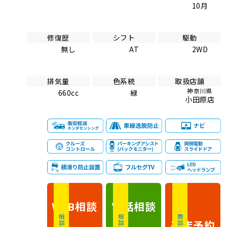
10月
修復歴
シフト
駆動
無し
AT
2WD
排気量
色系統
取扱店舗
神奈川県
660cc
緑
小田原店
相談
電話
相談
WEB
相談無料
相談無料
商談無料
来店予約