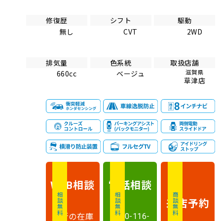
修復歴
シフト
駆動
無し
CVT
2WD
排気量
色系統
取扱店舗
滋賀県
660cc
ベージュ
草津店
相談
電話
相談
WEB
相談無料
相談無料
商談無料
来店予約
最新の在庫
0120-116-