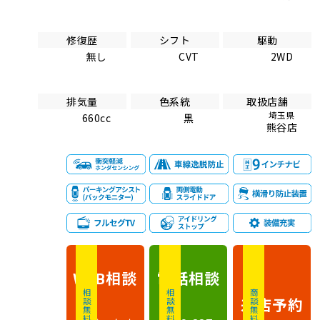
修復歴
シフト
駆動
無し
CVT
2WD
排気量
色系統
取扱店舗
埼玉県
660cc
黒
熊谷店
相談
電話
相談
WEB
相談無料
相談無料
商談無料
来店予約