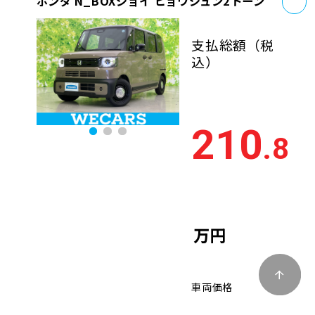
ホンダ N_BOXジョイ ヒョウジュン2トーン
支払総額
（税
込）
210
.8
万円
車両価格