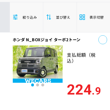
車検サービス トップ
オイル交換・点検・整備予約
トヨタ
レクサス
ニッサン
絞り込み
並び替え
表示切替
ホンダ
マツダ
ミツビシ
車検料金・メニュー
お役立ち情報
スズキ
スバル
ダイハツ
N_BOXジョイ
軽自動車
お
品質管理とサポート体制
ホンダ N_BOXジョイ ターボ2トーン
支払総
お問い合わせ
安い順
高い
額
支払総額
（税
年式
新しい順
古い
込）
企業情報
採用情報
走行距
少ない順
多い
離
224
.9
排気量
大きい順
小さ
0120-733-500
車検残
多い順
少な