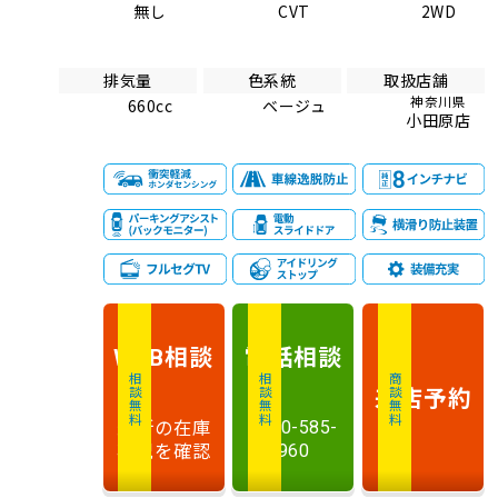
無し
CVT
2WD
排気量
色系統
取扱店舗
神奈川県
660cc
ベージュ
小田原店
相談
電話
相談
WEB
相談無料
相談無料
商談無料
来店予約
最新の在庫
0120-585-
状況を確認
960