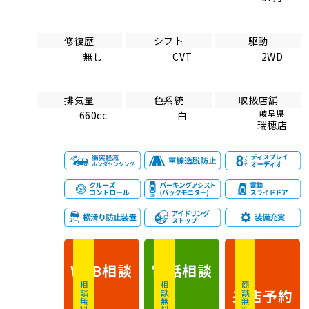
修復歴
シフト
駆動
無し
CVT
2WD
排気量
色系統
取扱店舗
岐阜県
660cc
白
瑞穂店
相談
電話
相談
WEB
相談無料
相談無料
商談無料
来店予約