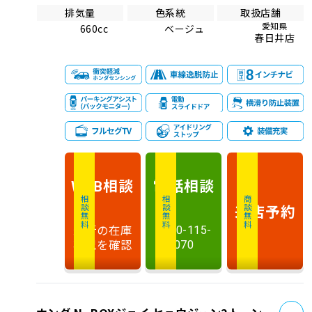
排気量
色系統
取扱店舗
愛知県
660cc
ベージュ
春日井店
相談
電話
相談
WEB
相談無料
相談無料
商談無料
来店予約
最新の在庫
0120-115-
状況を確認
070
お