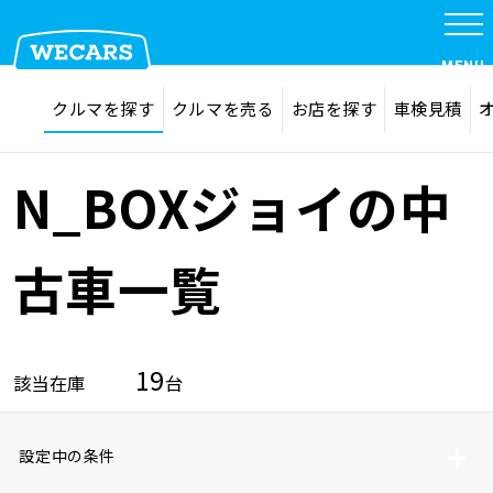
MENU
探す
お気に入り
クルマを探す
クルマを売る
お店を探す
車検見積
在庫検索
サイト内検索
クルマを探す
検索
N_BOXジョイの中
クルマを売る
古車一覧
お店を探す
19
該当在庫
台
車検見積
設定中の条件