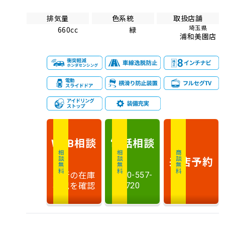
排気量
色系統
取扱店舗
埼玉県
660cc
緑
浦和美園店
相談
電話
相談
WEB
相談無料
相談無料
商談無料
来店予約
最新の在庫
0120-557-
状況を確認
720