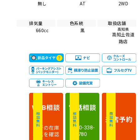
無し
AT
2WD
排気量
色系統
取扱店舗
高知県
660cc
黒
高知土佐道
路店
相談
電話
相談
WEB
相談無料
相談無料
商談無料
来店予約
最新の在庫
0120-338-
状況を確認
780