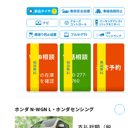
相談
電話
相談
WEB
相談無料
相談無料
商談無料
来店予約
最新の在庫
0120-277-
状況を確認
760
お
ホンダ N-WGN L・ホンダセンシング
支払総額
（税