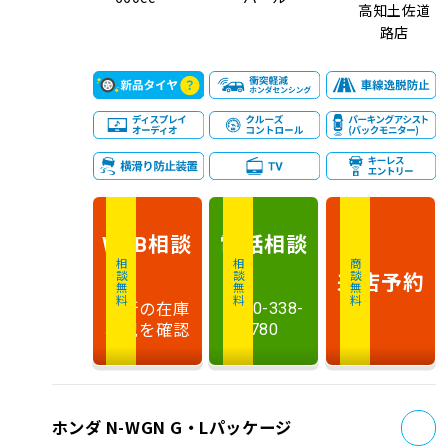
高知土佐道
路店
相談
電話
相談
WEB
相談無料
相談無料
商談無料
来店予約
最新の在庫
0120-338-
状況を確認
780
お
ホンダ N-WGN G・Lパッケージ