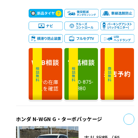
相談
電話
相談
WEB
相談無料
相談無料
商談無料
来店予約
最新の在庫
0120-875-
状況を確認
880
お
ホンダ N-WGN G・ターボパッケージ
支払総額
（税