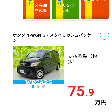
最新の在庫
0120-277-
状況を確認
760
お
ホンダ N-WGN G・スタイリッシュパッケー
ジ
支払総額
（税
込）
75
.9
万円