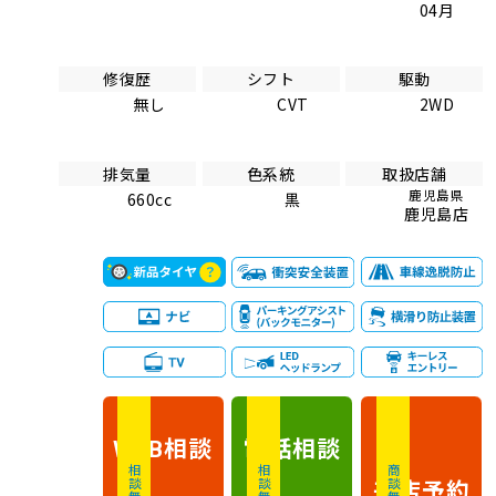
04月
修復歴
シフト
駆動
無し
CVT
2WD
排気量
色系統
取扱店舗
鹿児島県
660cc
黒
鹿児島店
相談
電話
相談
WEB
相談無料
相談無料
商談無料
来店予約