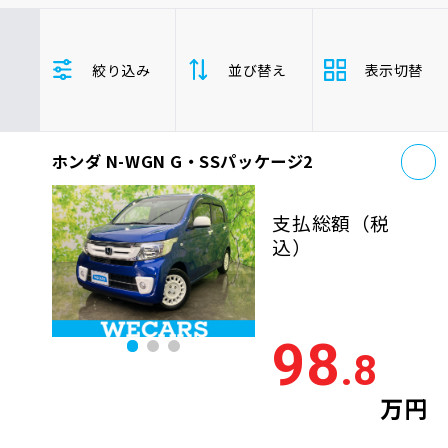
車検サービス トップ
オイル交換・点検・整備予約
トヨタ
レクサス
ニッサン
絞り込み
並び替え
表示切替
ホンダ
マツダ
ミツビシ
車検料金・メニュー
お役立ち情報
スズキ
スバル
ダイハツ
N-WGN
軽自動車
お
品質管理とサポート体制
ホンダ N-WGN G・SSパッケージ2
支払総
お問い合わせ
安い順
高い
額
支払総額
（税
年式
新しい順
古い
込）
企業情報
採用情報
走行距
少ない順
多い
離
98
.8
排気量
大きい順
小さ
0120-733-500
万円
車検残
多い順
少な