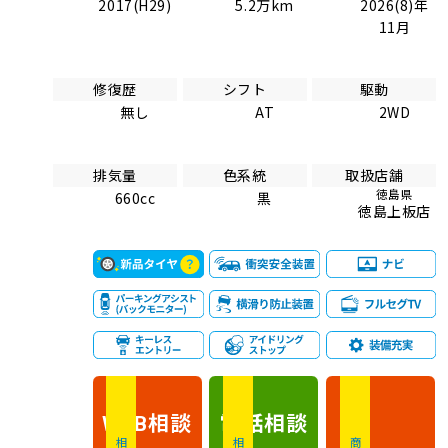
2017(H29)
5.2万km
2026(8)年
11月
修復歴
シフト
駆動
無し
AT
2WD
排気量
色系統
取扱店舗
徳島県
660cc
黒
徳島上板店
相談
電話
相談
WEB