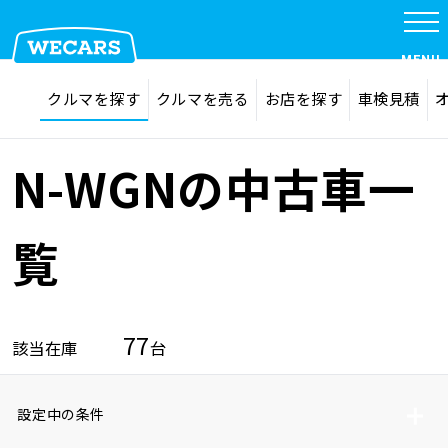
MENU
探す
お気に入り
クルマを探す
クルマを売る
お店を探す
車検見積
在庫検索
サイト内検索
クルマを探す
検索
N-WGNの中古車一
クルマを売る
覧
お店を探す
77
該当在庫
台
車検見積
設定中の条件