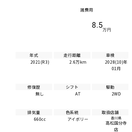
諸費用
8.5
万円
年式
走行距離
車検
2021(R3)
2.6万km
2028(10)年
01月
修復歴
シフト
駆動
無し
AT
2WD
排気量
色系統
取扱店舗
香川県
660cc
アイボリー
高松国分寺
店