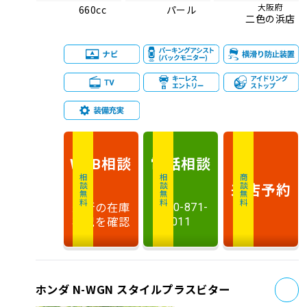
大阪府
660cc
パール
二色の浜店
相談
電話
相談
WEB
相談無料
相談無料
商談無料
来店予約
最新の在庫
0120-871-
状況を確認
011
お
ホンダ N-WGN スタイルプラスビター