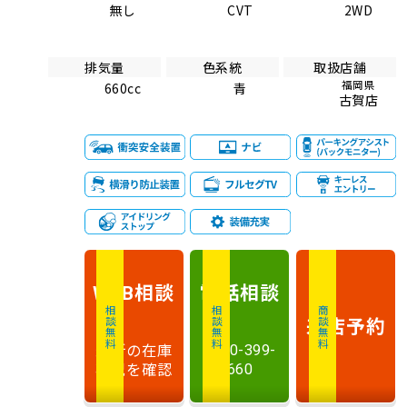
無し
CVT
2WD
排気量
色系統
取扱店舗
福岡県
660cc
青
古賀店
相談
電話
相談
WEB
相談無料
相談無料
商談無料
来店予約
最新の在庫
0120-399-
状況を確認
660