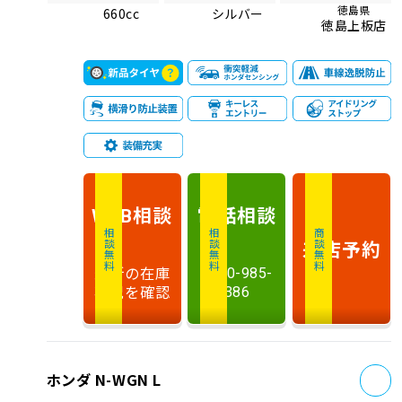
徳島県
660cc
シルバー
徳島上板店
相談
電話
相談
WEB
相談無料
相談無料
商談無料
来店予約
最新の在庫
0120-985-
状況を確認
386
お
ホンダ N-WGN L