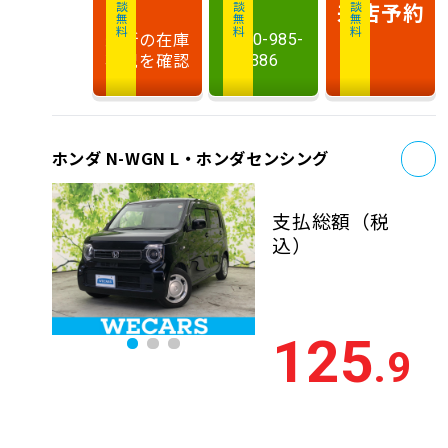
相談無料
相談無料
商談無料
来店予約
最新の在庫
0120-985-
状況を確認
386
お
ホンダ N-WGN L・ホンダセンシング
支払総額
（税
込）
125
.9