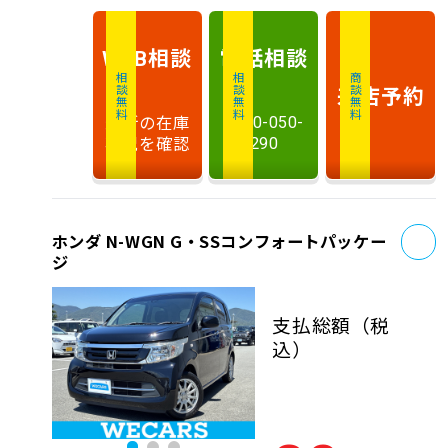
相談
電話
相談
WEB
相談無料
相談無料
商談無料
来店予約
最新の在庫
0120-050-
状況を確認
290
お
ホンダ N-WGN G・SSコンフォートパッケー
ジ
支払総額
（税
込）