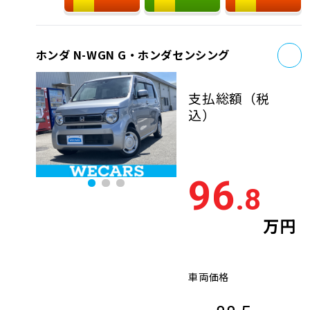
お
ホンダ N-WGN G・ホンダセンシング
支払総額
（税
込）
96
.8
万円
車両価格