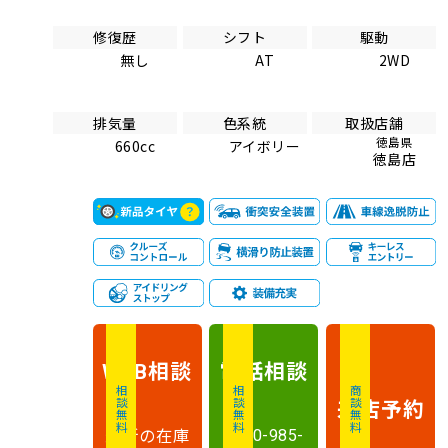
修復歴
シフト
駆動
無し
AT
2WD
排気量
色系統
取扱店舗
徳島県
660cc
アイボリー
徳島店
相談
電話
相談
WEB
相談無料
相談無料
商談無料
来店予約
最新の在庫
0120-985-