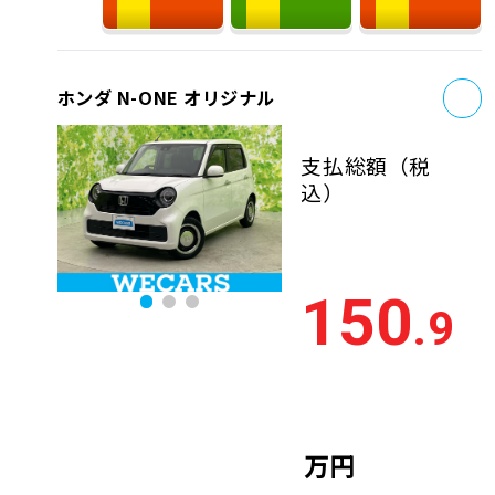
お
ホンダ N-ONE オリジナル
支払総額
（税
込）
150
.9
万円