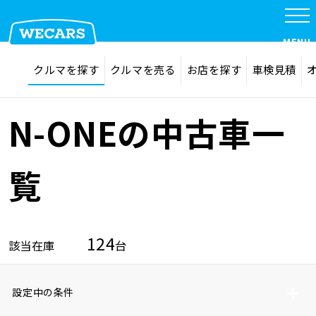
MENU
探す
お気に入り
クルマを探す
クルマを売る
お店を探す
車検見積
在庫検索
サイト内検索
クルマを探す
検索
N-ONEの中古車一
クルマを売る
覧
お店を探す
124
該当在庫
台
車検見積
設定中の条件