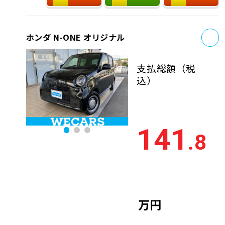
お
ホンダ N-ONE オリジナル
支払総額
（税
込）
141
.8
万円