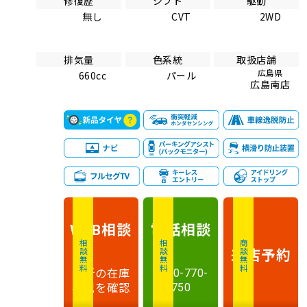
修復歴
シフト
駆動
無し
CVT
2WD
排気量
色系統
取扱店舗
広島県
660cc
パール
広島南店
相談
電話
相談
WEB
相談無料
相談無料
商談無料
来店予約
最新の在庫
0120-770-
状況を確認
750