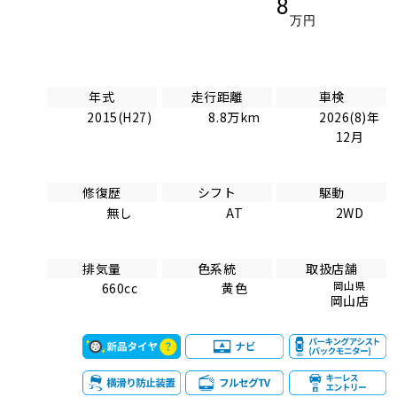
8
万円
年式
走行距離
車検
2015(H27)
8.8万km
2026(8)年
12月
修復歴
シフト
駆動
無し
AT
2WD
排気量
色系統
取扱店舗
岡山県
660cc
黄色
岡山店