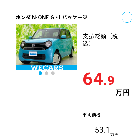
お
ホンダ N-ONE G・Lパッケージ
支払総額
（税
込）
64
.9
万円
車両価格
53.1
万円