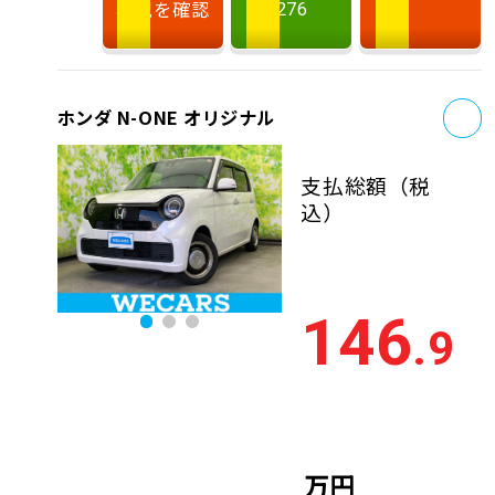
状況を確認
276
お
ホンダ N-ONE オリジナル
支払総額
（税
込）
146
.9
万円