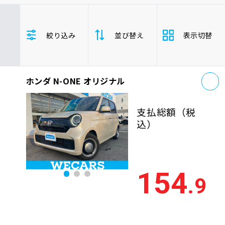
車検サービス トップ
オイル交換・点検・整備予約
トヨタ
レクサス
ニッサン
絞り込み
並び替え
表示切替
ホンダ
マツダ
ミツビシ
車検料金・メニュー
お役立ち情報
スズキ
スバル
ダイハツ
N-ONE
軽自動車
お
品質管理とサポート体制
ホンダ N-ONE オリジナル
支払総
お問い合わせ
安い順
高い
額
支払総額
（税
年式
新しい順
古い
込）
企業情報
採用情報
走行距
少ない順
多い
離
154
.9
排気量
大きい順
小さ
0120-733-500
車検残
多い順
少な