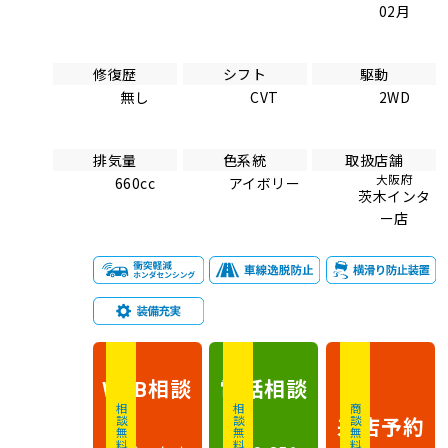
02月
修復歴
シフト
駆動
無し
CVT
2WD
排気量
色系統
取扱店舗
大阪府
660cc
アイボリー
茨木インタ
ー店
相談
電話
相談
WEB
相談無料
相談無料
商談無料
来店予約