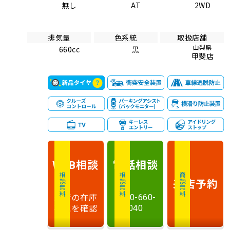
無し
AT
2WD
排気量
色系統
取扱店舗
山梨県
660cc
黒
甲斐店
相談
電話
相談
WEB
相談無料
相談無料
商談無料
来店予約
最新の在庫
0120-660-
状況を確認
040