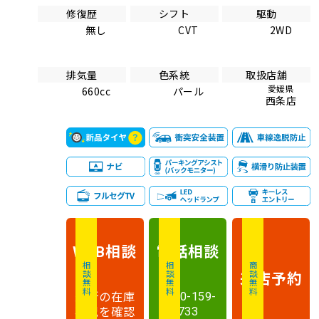
修復歴
シフト
駆動
無し
CVT
2WD
排気量
色系統
取扱店舗
愛媛県
660cc
パール
西条店
相談
電話
相談
WEB
相談無料
相談無料
商談無料
来店予約
最新の在庫
0120-159-
状況を確認
733