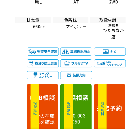
無し
AT
2WD
排気量
色系統
取扱店舗
茨城県
660cc
アイボリー
ひたちなか
店
相談
電話
相談
WEB
相談無料
相談無料
商談無料
来店予約
最新の在庫
0120-003-
状況を確認
950