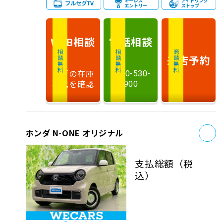
相談
電話
相談
WEB
相談無料
相談無料
商談無料
来店予約
最新の在庫
0120-530-
状況を確認
900
お
ホンダ N-ONE オリジナル
支払総額
（税
込）