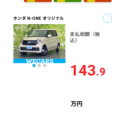
お
ホンダ N-ONE オリジナル
支払総額
（税
込）
143
.9
万円