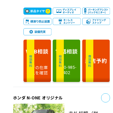
相談
電話
相談
WEB
相談無料
相談無料
商談無料
来店予約
最新の在庫
0120-985-
状況を確認
402
お
ホンダ N-ONE オリジナル