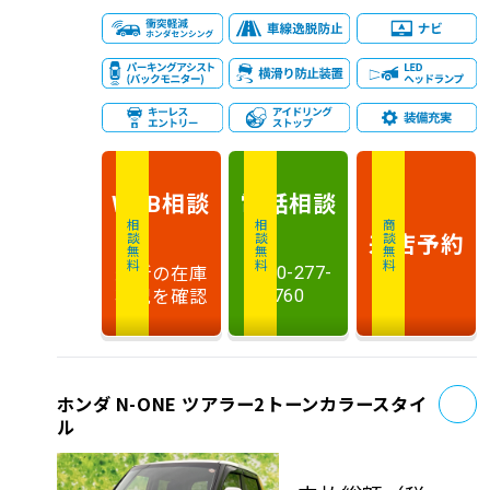
相談
電話
相談
WEB
相談無料
相談無料
商談無料
来店予約
最新の在庫
0120-277-
状況を確認
760
お
ホンダ N-ONE ツアラー2トーンカラースタイ
ル