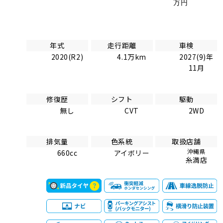
万円
年式
走行距離
車検
2020(R2)
4.1万km
2027(9)年
11月
修復歴
シフト
駆動
無し
CVT
2WD
排気量
色系統
取扱店舗
沖縄県
660cc
アイボリー
糸満店