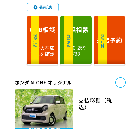
相談
電話
相談
WEB
相談無料
相談無料
商談無料
来店予約
最新の在庫
0120-259-
状況を確認
733
お
ホンダ N-ONE オリジナル
支払総額
（税
込）