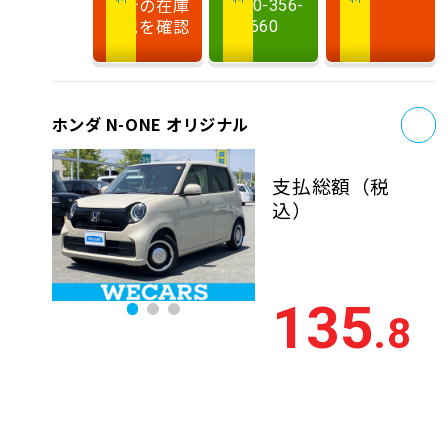
最新の在庫
0120-356-
状況を確認
660
お
ホンダ N-ONE オリジナル
支払総額
（税
込）
135
.8