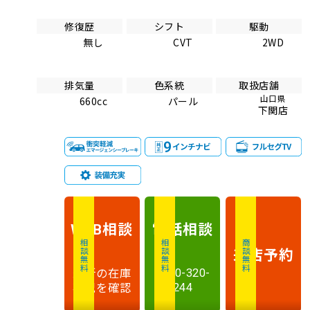
修復歴
シフト
駆動
無し
CVT
2WD
排気量
色系統
取扱店舗
山口県
660cc
パール
下関店
相談
電話
相談
WEB
相談無料
相談無料
商談無料
来店予約
最新の在庫
0120-320-
状況を確認
244