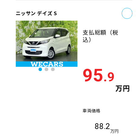
お
ニッサン デイズ S
支払総額
（税
込）
95
.9
万円
車両価格
88.2
万円