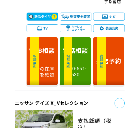
宇都宮店
相談
電話
相談
WEB
相談無料
相談無料
商談無料
来店予約
最新の在庫
0120-551-
状況を確認
530
お
ニッサン デイズ X_Vセレクション
支払総額
（税
込）