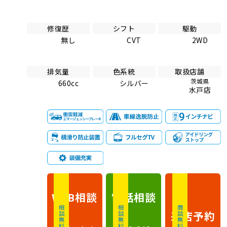
修復歴
シフト
駆動
無し
CVT
2WD
排気量
色系統
取扱店舗
茨城県
660cc
シルバー
水戸店
相談
電話
相談
WEB
相談無料
相談無料
商談無料
来店予約