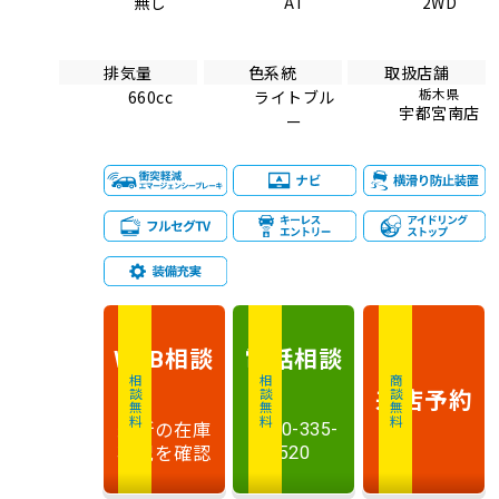
無し
AT
2WD
排気量
色系統
取扱店舗
栃木県
660cc
ライトブル
宇都宮南店
ー
相談
電話
相談
WEB
相談無料
相談無料
商談無料
来店予約
最新の在庫
0120-335-
状況を確認
520