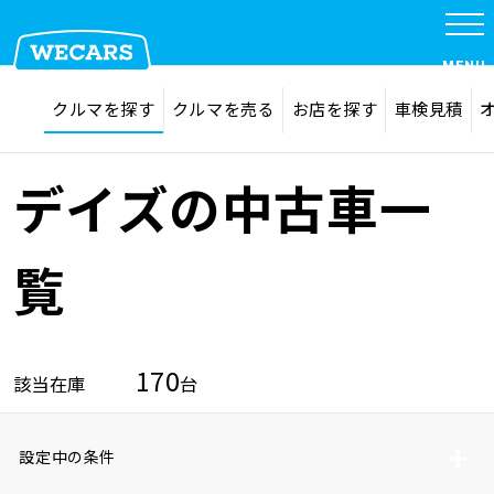
MENU
探す
お気に入り
クルマを探す
クルマを売る
お店を探す
車検見積
在庫検索
サイト内検索
クルマを探す
検索
デイズの中古車一
クルマを売る
覧
お店を探す
170
該当在庫
台
車検見積
設定中の条件