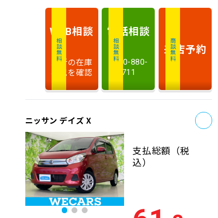
相談
電話
相談
WEB
相談無料
相談無料
商談無料
来店予約
最新の在庫
0120-880-
状況を確認
711
お
ニッサン デイズ X
支払総額
（税
込）