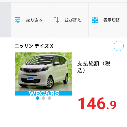
車検サービス トップ
オイル交換・点検・整備予約
トヨタ
レクサス
ニッサン
絞り込み
並び替え
表示切替
ホンダ
マツダ
ミツビシ
車検料金・メニュー
お役立ち情報
スズキ
スバル
ダイハツ
デイズ
軽自動車
お
品質管理とサポート体制
ニッサン デイズ X
支払総
お問い合わせ
安い順
高い
額
支払総額
（税
年式
新しい順
古い
込）
企業情報
採用情報
走行距
少ない順
多い
離
146
.9
排気量
大きい順
小さ
0120-733-500
車検残
多い順
少な