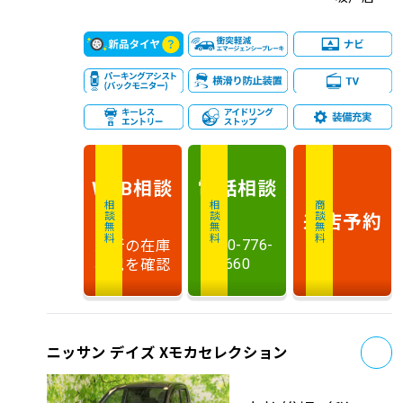
相談
電話
相談
WEB
相談無料
相談無料
商談無料
来店予約
最新の在庫
0120-776-
状況を確認
660
お
ニッサン デイズ Xモカセレクション