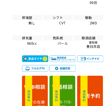
09月
修復歴
シフト
駆動
無し
CVT
2WD
排気量
色系統
取扱店舗
愛知県
660cc
パール
春日井店
相談
電話
相談
WEB
相談無料
相談無料
商談無料
来店予約
最新の在庫
0120-115-