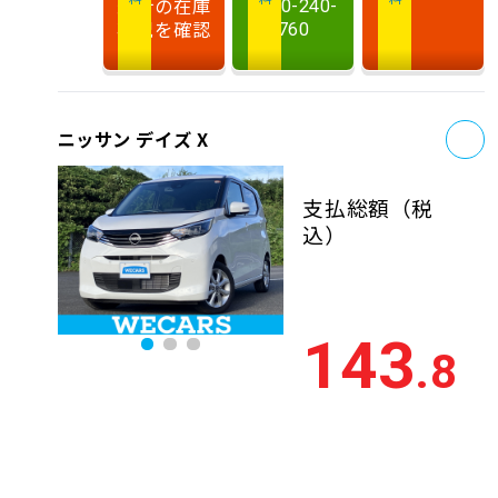
最新の在庫
0120-240-
状況を確認
760
お
ニッサン デイズ X
支払総額
（税
込）
143
.8