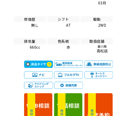
03月
修復歴
シフト
駆動
無し
AT
2WD
排気量
色系統
取扱店舗
香川県
660cc
赤
高松店
相談
電話
相談
WEB
相談無料
相談無料
商談無料
来店予約