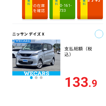
最新の在庫
0120-161-
状況を確認
733
お
ニッサン デイズ X
支払総額
（税
込）
133
.9