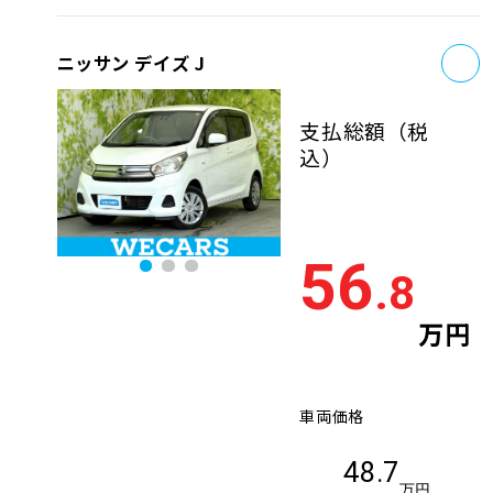
お
ニッサン デイズ J
支払総額
（税
込）
56
.8
万円
車両価格
48.7
万円