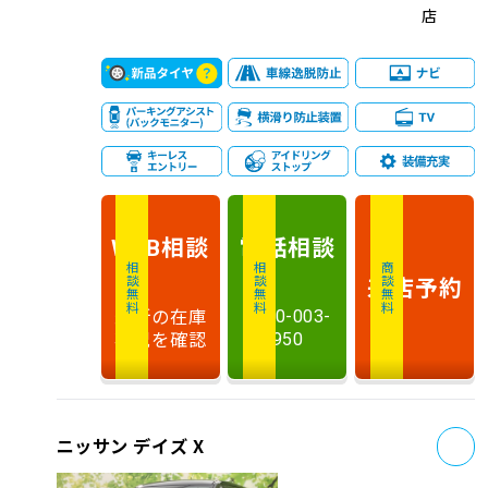
店
相談
電話
相談
WEB
相談無料
相談無料
商談無料
来店予約
最新の在庫
0120-003-
状況を確認
950
お
ニッサン デイズ X