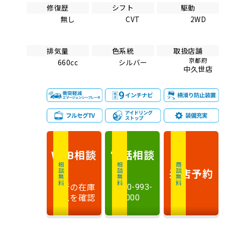
修復歴
シフト
駆動
無し
CVT
2WD
排気量
色系統
取扱店舗
京都府
660cc
シルバー
中久世店
相談
電話
相談
WEB
相談無料
相談無料
商談無料
来店予約
最新の在庫
0120-993-
状況を確認
000