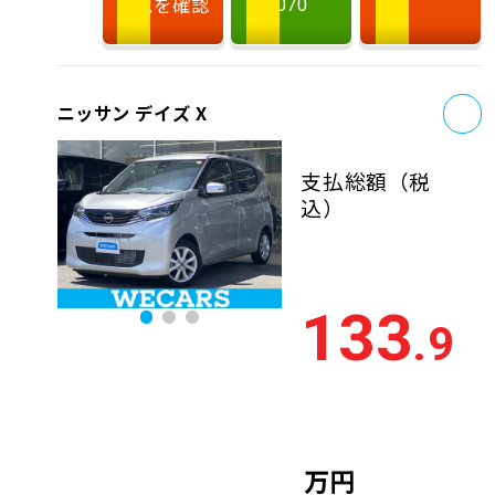
状況を確認
070
お
ニッサン デイズ X
支払総額
（税
込）
133
.9
万円