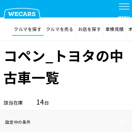
MENU
探す
お気に入り
クルマを探す
クルマを売る
お店を探す
車検見積
在庫検索
サイト内検索
クルマを探す
検索
コペン_トヨタの中
クルマを売る
古車一覧
お店を探す
14
該当在庫
台
車検見積
設定中の条件