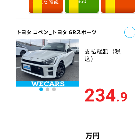
状況を確認
860
お
トヨタ コペン_トヨタ GRスポーツ
支払総額
（税
込）
234
.9
万円