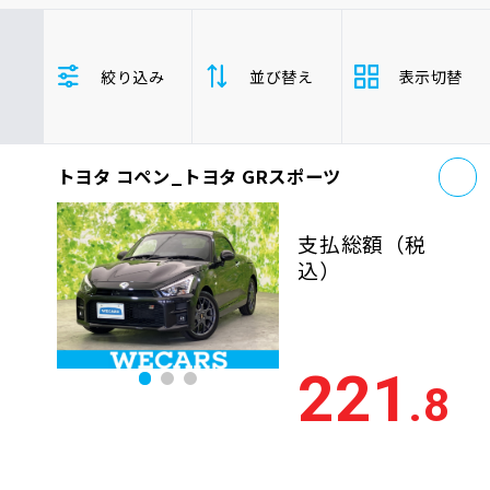
車検サービス トップ
オイル交換・点検・整備予約
トヨタ
レクサス
ニッサン
絞り込み
並び替え
表示切替
ホンダ
マツダ
ミツビシ
車検料金・メニュー
お役立ち情報
スズキ
スバル
ダイハツ
コペン_トヨタ
軽自動車
お
品質管理とサポート体制
トヨタ コペン_トヨタ GRスポーツ
支払総
お問い合わせ
安い順
高い
額
支払総額
（税
年式
新しい順
古い
込）
企業情報
採用情報
走行距
少ない順
多い
離
221
.8
排気量
大きい順
小さ
0120-733-500
車検残
多い順
少な