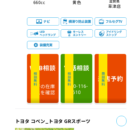
滋賀県
660cc
黄色
草津店
相談
電話
相談
WEB
相談無料
相談無料
商談無料
来店予約
最新の在庫
0120-116-
状況を確認
610
お
トヨタ コペン_トヨタ GRスポーツ