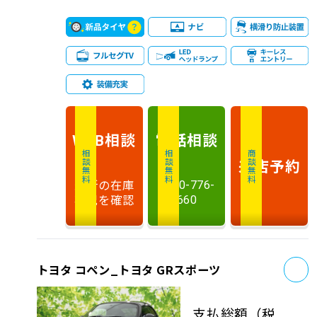
相談
電話
相談
WEB
相談無料
相談無料
商談無料
来店予約
最新の在庫
0120-776-
状況を確認
660
お
トヨタ コペン_トヨタ GRスポーツ
支払総額
（税