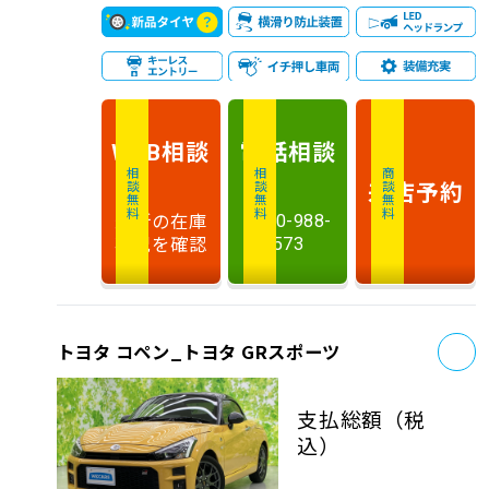
相談
電話
相談
WEB
相談無料
相談無料
商談無料
来店予約
最新の在庫
0120-988-
状況を確認
573
お
トヨタ コペン_トヨタ GRスポーツ
支払総額
（税
込）