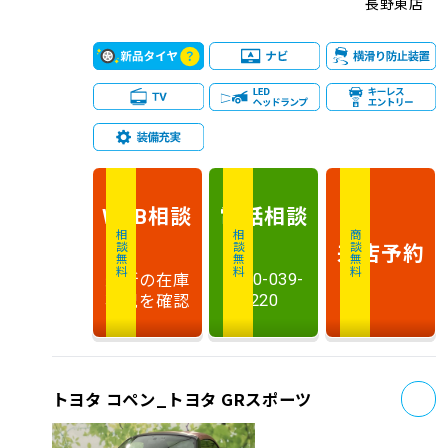
長野東店
相談
電話
相談
WEB
相談無料
相談無料
商談無料
来店予約
最新の在庫
0120-039-
状況を確認
220
お
トヨタ コペン_トヨタ GRスポーツ