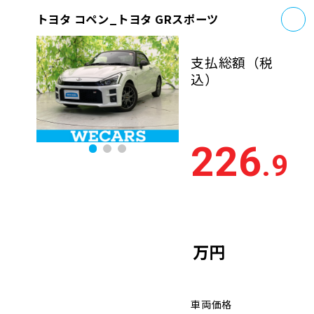
お
トヨタ コペン_トヨタ GRスポーツ
支払総額
（税
込）
226
.9
万円
車両価格