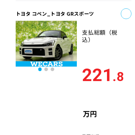
お
トヨタ コペン_トヨタ GRスポーツ
支払総額
（税
込）
221
.8
万円