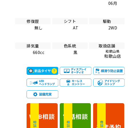
06月
修復歴
シフト
駆動
無し
AT
2WD
排気量
色系統
取扱店舗
和歌山県
660cc
黒
和歌山店
相談
電話
相談
WEB
相談無料
相談無料
商談無料
来店予約