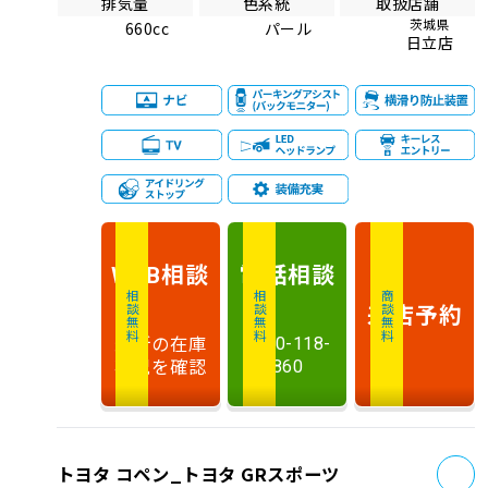
排気量
色系統
取扱店舗
茨城県
660cc
パール
日立店
相談
電話
相談
WEB
相談無料
相談無料
商談無料
来店予約
最新の在庫
0120-118-
状況を確認
860
お
トヨタ コペン_トヨタ GRスポーツ