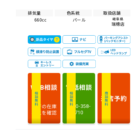
排気量
色系統
取扱店舗
岐阜県
660cc
パール
瑞穂店
相談
電話
相談
WEB
相談無料
相談無料
商談無料
来店予約
最新の在庫
0120-358-
状況を確認
710