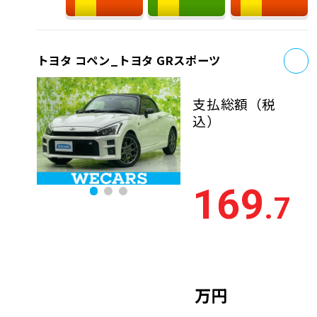
お
トヨタ コペン_トヨタ GRスポーツ
支払総額
（税
込）
169
.7
万円