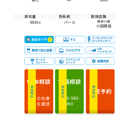
排気量
色系統
取扱店舗
神奈川県
660cc
パール
小田原店
相談
電話
相談
WEB
相談無料
相談無料
商談無料
来店予約
最新の在庫
0120-585-
状況を確認
960