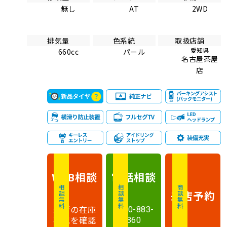
無し
AT
2WD
排気量
色系統
取扱店舗
愛知県
660cc
パール
名古屋茶屋
店
相談
電話
相談
WEB
相談無料
相談無料
商談無料
来店予約
最新の在庫
0120-883-
状況を確認
360