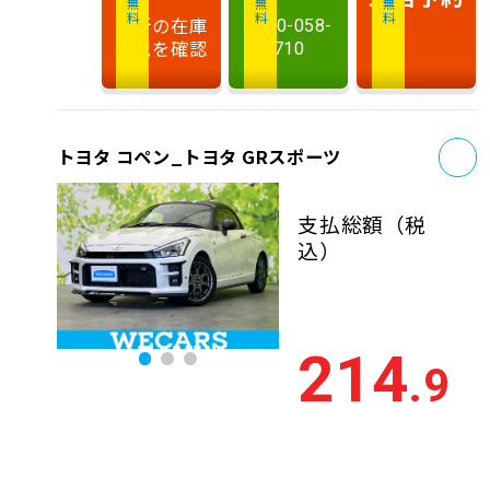
最新の在庫
0120-058-
状況を確認
710
お
トヨタ コペン_トヨタ GRスポーツ
支払総額
（税
込）
214
.9