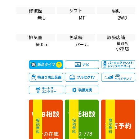
修復歴
シフト
駆動
無し
MT
2WD
排気量
色系統
取扱店舗
福岡県
660cc
パール
小郡店
相談
電話
相談
WEB
相談無料
相談無料
商談無料
来店予約
最新の在庫
0120-778-