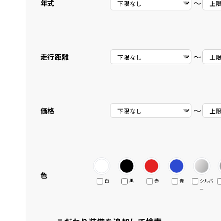
〜
年式
〜
走行距離
〜
価格
色
白
黒
赤
青
シルバ
ー