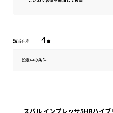
こだわり装備を追加して検索
4
該当在庫
台
設定中の条件
トヨタ
レクサス
ニッサン
スバル インプレッサ5HBハイブリ