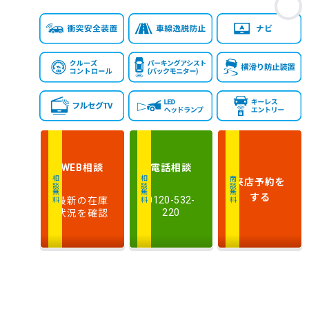
お
払
安い順
高い順
総
額
年
新しい順
古い順
式
走
行
少ない順
多い順
距
離
相談
電話
相談
WEB
排
来店予約
を
相談無料
相談無料
商談無料
気
大きい順
小さい順
する
最新の在庫
0120-532-
量
状況を確認
220
車
検
多い順
少ない順
残