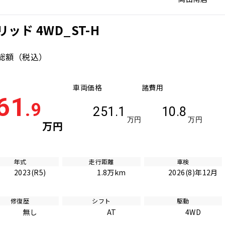
ッド 4WD_ST-H
総額
（税込）
車両価格
諸費用
61
.9
251.1
10.8
万円
万円
万円
年式
走行距離
車検
2023(R5)
1.8万km
2026(8)年12月
修復歴
シフト
駆動
無し
AT
4WD