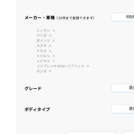
メーカー・車種
9箇
（10件まで登録できます）
ニッサン
マツダ
ダイハツ
スズキ
トヨタ
ミツビシ
レクサス
インプレッサ5HBハイブリッド
ホンダ
グレード
選
ボディタイプ
選