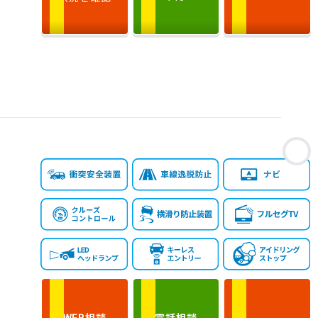
お
相談
電話
相談
WEB