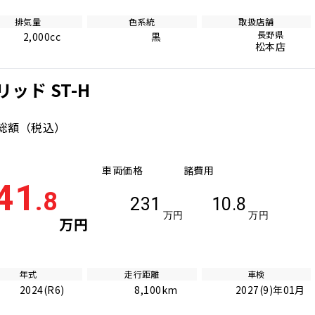
排気量
色系統
取扱店舗
長野県
2,000cc
黒
松本店
ッド ST-H
総額
（税込）
車両価格
諸費用
41
.8
231
10.8
万円
万円
万円
年式
走行距離
車検
2024(R6)
8,100km
2027(9)年01月