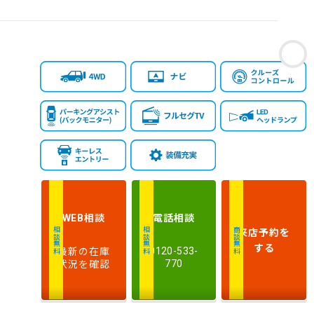
お
相談
電話
相談
WEB
来店予約
を
相談無料
相談無料
商談無料
する
最新の在庫
0120-533-
状況を確認
770