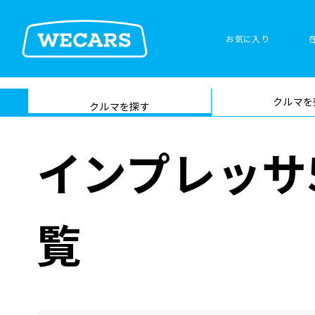
お気に入り
車検サービス トップ
クルマを
在庫検索
サイト内検
クルマを探す
索
インプレッサ
覧