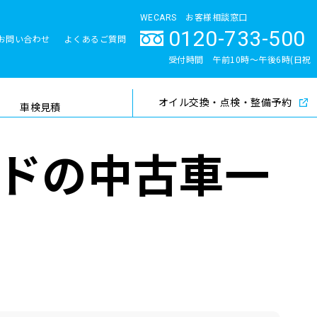
WECARS お客様相談窓口
0120-733-500
お問い合わせ
よくあるご質問
とサポート体制
受付時間 午前10時〜午後6時(日祝
除く)
オイル交換・点検・整備予約
検索
車検見積
ッドの中古車一