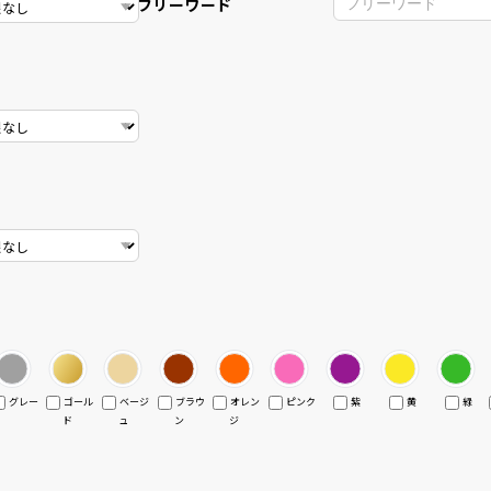
フリーワード
グレー
ゴール
ベージ
ブラウ
オレン
ピンク
紫
黄
緑
ド
ュ
ン
ジ