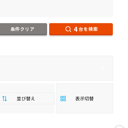
4
条件クリア
台を検索
ダイハツ
インプレッサ5HBハイブリッド
並び替え
表示切替
支