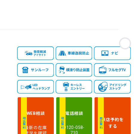
お
相談
電話
相談
WEB
来店予約
を
相談無料
相談無料
商談無料
する
最新の在庫
0120-058-
状況を確認
710