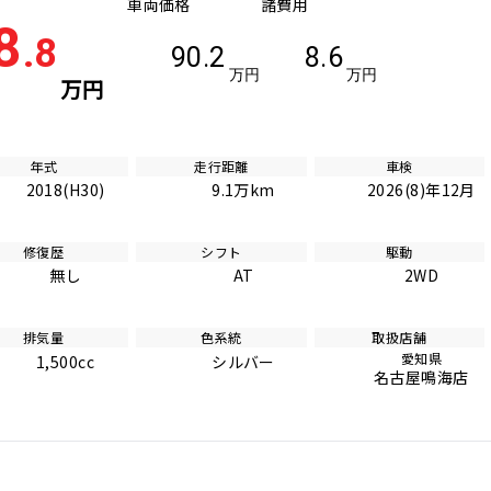
車両価格
諸費用
8
.8
90.2
8.6
万円
万円
万円
年式
走行距離
車検
2018(H30)
9.1万km
2026(8)年12月
修復歴
シフト
駆動
無し
AT
2WD
排気量
色系統
取扱店舗
愛知県
1,500cc
シルバー
名古屋鳴海店