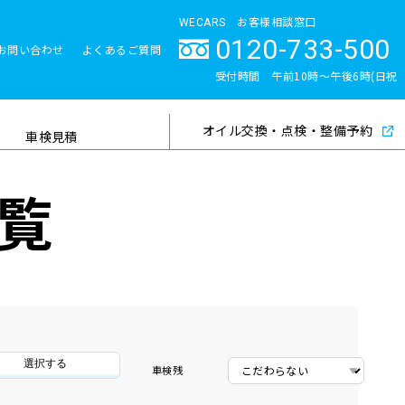
WECARS お客様相談窓口
0120-733-500
お問い合わせ
よくあるご質問
とサポート体制
受付時間 午前10時〜午後6時(日祝
除く)
オイル交換・点検・整備予約
検索
車検見積
覧
選択する
車検残