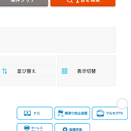
ダイハツ
プロボックスバン
並び替え
表示切替
支
お
払
安い順
高い順
総
額
年