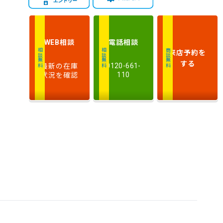
新しい順
古い順
式
走
行
相談
電話
相談
WEB
少ない順
多い順
距
来店予約
を
相談無料
相談無料
商談無料
離
する
最新の在庫
0120-661-
状況を確認
110
排
気
大きい順
小さい順
量
車
検
多い順
少ない順
残