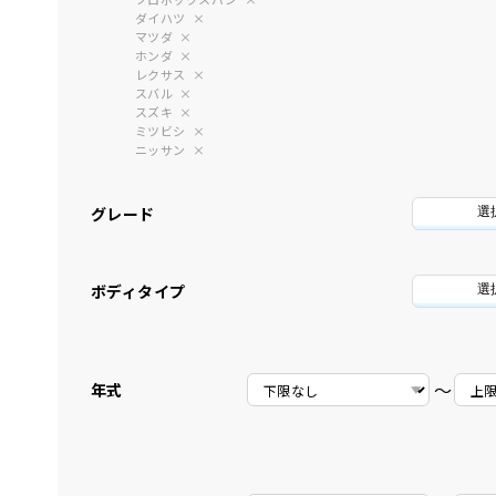
ダイハツ
マツダ
ホンダ
レクサス
スバル
スズキ
ミツビシ
ニッサン
グレード
選
ボディタイプ
選
〜
年式