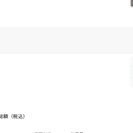
ホンダ
マツダ
ミツビシ
スズキ
スバル
総額
（税込）