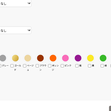
グレー
ゴール
ベージ
ブラウ
オレン
ピンク
紫
黄
緑
ド
ュ
ン
ジ