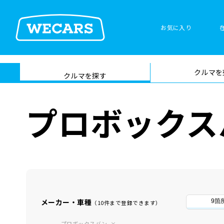
お気に入り
車検サービス トップ
クルマを
在庫検索
サイト内検
クルマを探す
索
プロボックス
メーカー・車種
9箇
（10件まで登録できます）
プロボックスバン