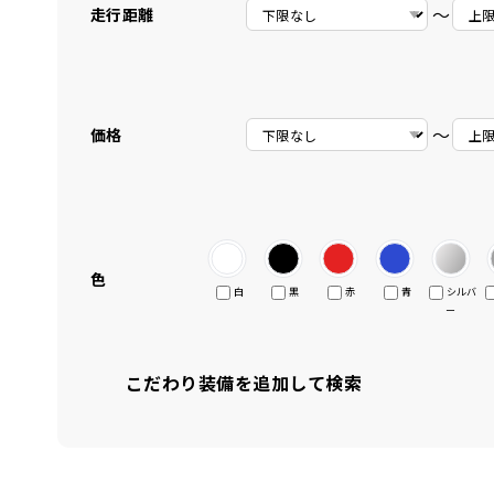
〜
走行距離
〜
価格
色
白
黒
赤
青
シルバ
ー
こだわり装備を追加して検索