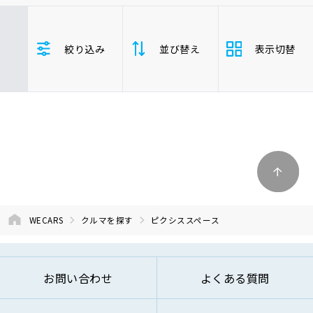
車検サービス トップ
オイル交換・点検・整備予約
トヨタ
レクサス
ニッサン
絞り込み
並び替え
表示切替
ホンダ
マツダ
ミツビシ
車検料金・メニュー
お役立ち情報
スズキ
スバル
ダイハツ
ピクシススペース
品質管理とサポート体制
支払総
お問い合わせ
安い順
高い
額
年式
新しい順
古い
企業情報
採用情報
走行距
少ない順
多い
離
WECARS
クルマを探す
ピクシススペース
排気量
大きい順
小さ
0120-733-500
お問い合わせ
よくある質問
車検残
多い順
少な