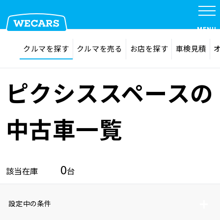
MENU
探す
お気に入り
クルマを探す
クルマを売る
お店を探す
車検見積
在庫検索
サイト内検索
クルマを探す
検索
ピクシススペースの
クルマを売る
中古車一覧
お店を探す
0
該当在庫
台
車検見積
設定中の条件