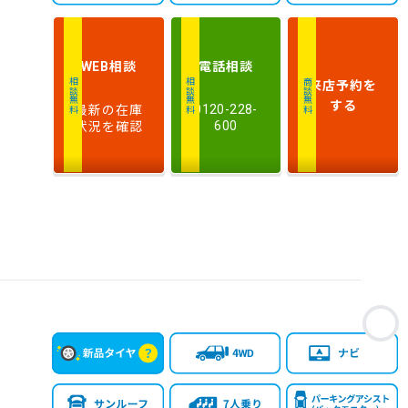
相談
電話
相談
WEB
来店予約
を
相談無料
相談無料
商談無料
する
最新の在庫
0120-228-
状況を確認
600
お