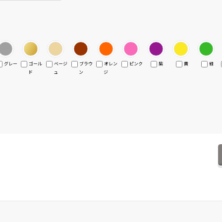
グレー
ゴール
ベージ
ブラウ
オレン
ピンク
紫
黄
緑
ド
ュ
ン
ジ