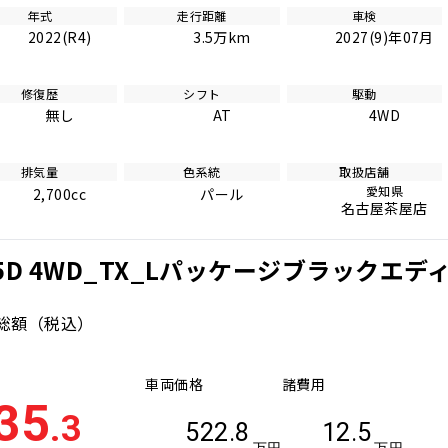
年式
走行距離
車検
2022(R4)
3.5万km
2027(9)年07月
修復歴
シフト
駆動
無し
AT
4WD
排気量
色系統
取扱店舗
愛知県
2,700cc
パール
名古屋茶屋店
D 4WD_TX_Lパッケージブラックエデ
総額
（税込）
車両価格
諸費用
35
.3
522.8
12.5