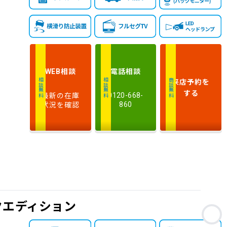
相談
電話
相談
WEB
来店予約
を
相談無料
相談無料
商談無料
する
最新の在庫
0120-668-
状況を確認
860
クエディション
お