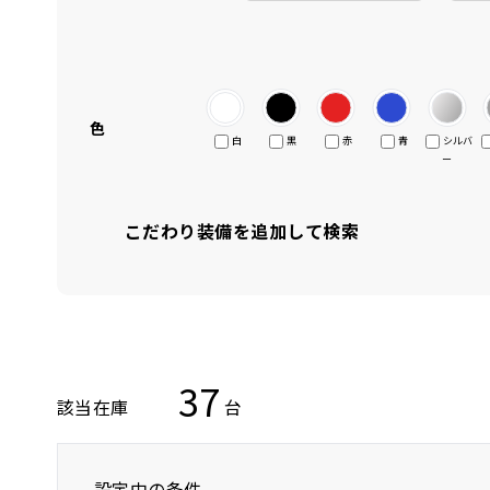
色
白
黒
赤
青
シルバ
ー
こだわり装備を追加して検索
37
該当在庫
台
設定中の条件