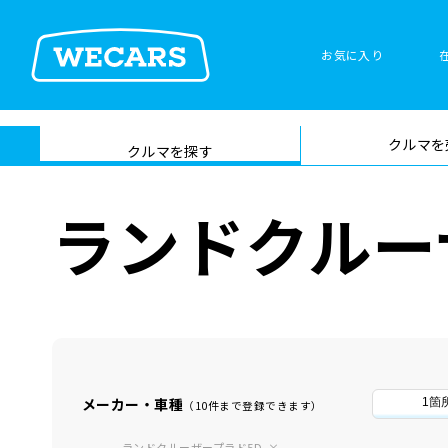
お気に入り
車検サービス トップ
クルマを
在庫検索
サイト内検
クルマを探す
索
ランドクルー
メーカー・車種
1箇
（10件まで登録できます）
ランドクルーザープラド5D