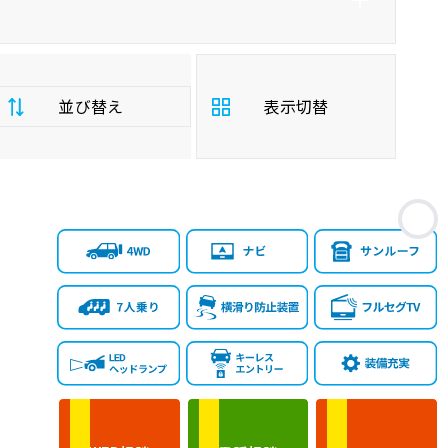
並び替え
表示切替
支
お
払
安い順
高い順
総
額
年
新しい順
古い順
式
走
行
少ない順
多い順
距
離