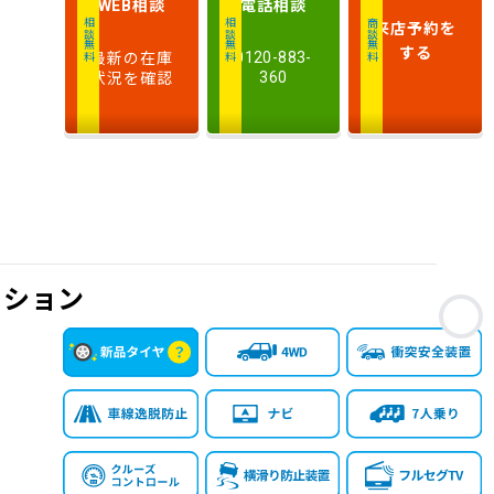
相談
電話
相談
WEB
排
来店予約
を
相談無料
相談無料
商談無料
気
大きい順
小さい順
する
最新の在庫
0120-883-
量
状況を確認
360
車
検
多い順
少ない順
残
ィション
お