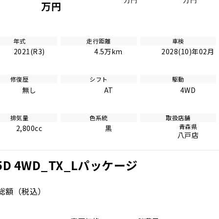
万円
万円
万円
年式
走行距離
車検
2021(R3)
4.5万km
2028(10)年02月
修復歴
シフト
駆動
無し
AT
4WD
排気量
色系統
取扱店舗
青森県
2,800cc
黒
八戸店
 4WD_TX_Lパッケージ
総額
（税込）