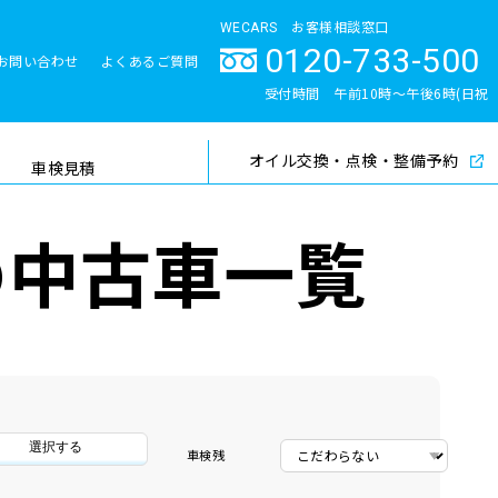
WECARS お客様相談窓口
0120-733-500
お問い合わせ
よくあるご質問
とサポート体制
受付時間 午前10時〜午後6時(日祝
除く)
オイル交換・点検・整備予約
検索
車検見積
の中古車一覧
選択する
車検残