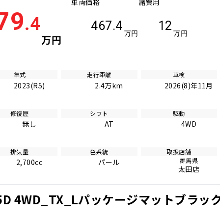
車両価格
諸費用
79
.4
467.4
12
万円
万円
万円
年式
走行距離
車検
2023(R5)
2.4万km
2026(8)年11月
修復歴
シフト
駆動
無し
AT
4WD
排気量
色系統
取扱店舗
群馬県
2,700cc
パール
太田店
D 4WD_TX_Lパッケージマットブラッ