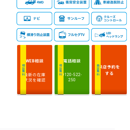
相談
電話
相談
WEB
来店予約
を
相談無料
相談無料
商談無料
する
最新の在庫
0120-522-
状況を確認
250