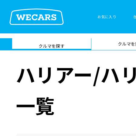
お気に入り
車検サービス トップ
クルマを
在庫検索
サイト内検
クルマを探す
索
ハリアー/ハ
一覧