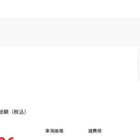
SUV/クロカン
総額
（税込）
車両価格
諸費用