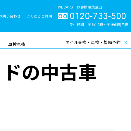
WECARS お客様相談窓口
0120-733-500
お問い合わせ
よくあるご質問
とサポート体制
受付時間 午前10時〜午後6時(日祝
除く)
オイル交換・点検・整備予約
検索
車検見積
ッドの中古車