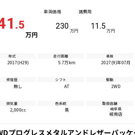
車両価格
諸費用
41
.5
230
11.5
万円
万円
万円
年式
走行距離
車検
2017(H29)
5.7万km
2027(9)年07月
修復歴
シフト
駆動
無し
AT
2WD
排気量
色系統
取扱店舗
岐阜県
2,000cc
黒
岐南店
4WDプログレスメタルアンドレザーパッケ