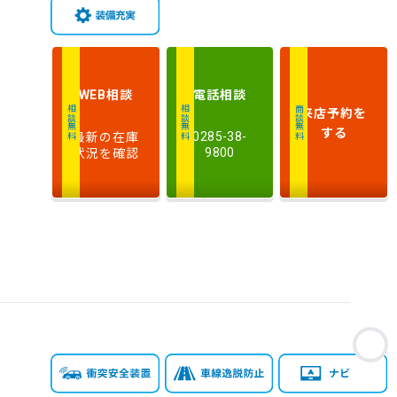
走
行
少ない順
多い順
距
離
相談
電話
相談
WEB
排
来店予約
を
相談無料
相談無料
商談無料
気
大きい順
小さい順
する
最新の在庫
0285-38-
量
状況を確認
9800
車
検
多い順
少ない順
残
お