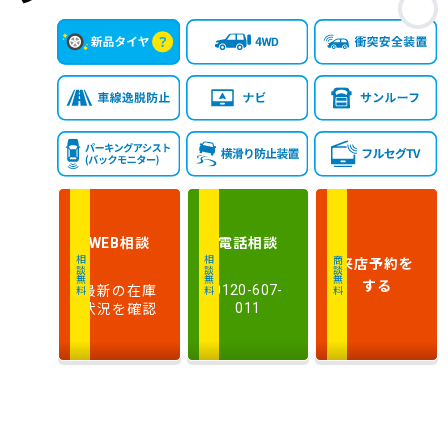
お
相談
電話
相談
WEB
来店予約
を
相談無料
相談無料
商談無料
する
最新の在庫
0120-607-
状況を確認
011