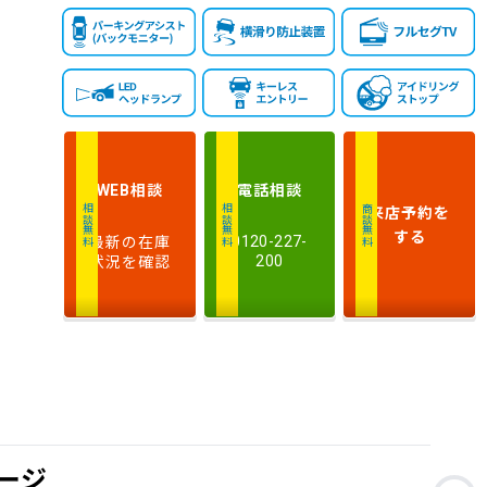
相談
電話
相談
WEB
来店予約
を
相談無料
相談無料
商談無料
する
最新の在庫
0120-227-
状況を確認
200
ージ