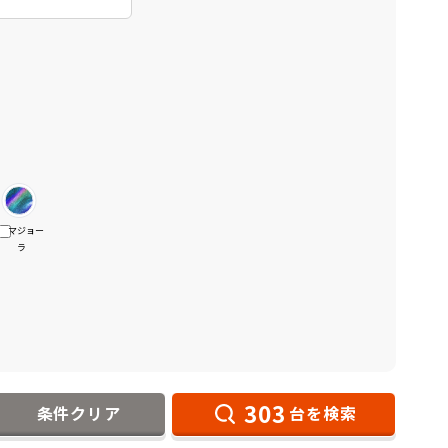
マジョー
ラ
303
条件クリア
台を検索