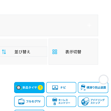
並び替え
表示切替
支
お
払
安い順
高い順
総
額
年
新しい順
古い順
式