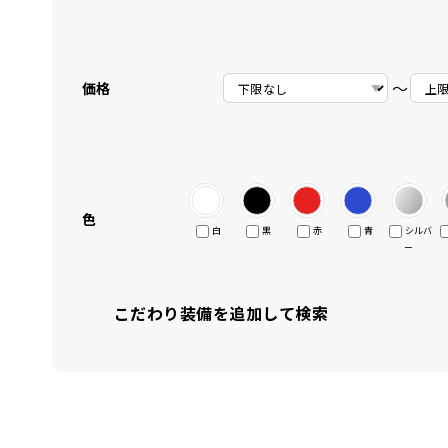
〜
価格
色
白
黒
赤
青
シルバ
ー
こだわり装備を追加して検索