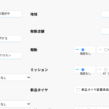
地域
所選択中
取扱店舗
択する
駆動
指定なし
/クロカン
ミッション
指定なし
AT（
新品タイヤ
新品タイヤ装着車両