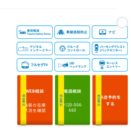
お
相談
電話
相談
WEB
来店予約
を
相談無料
相談無料
商談無料
する
最新の在庫
0120-004-
状況を確認
660