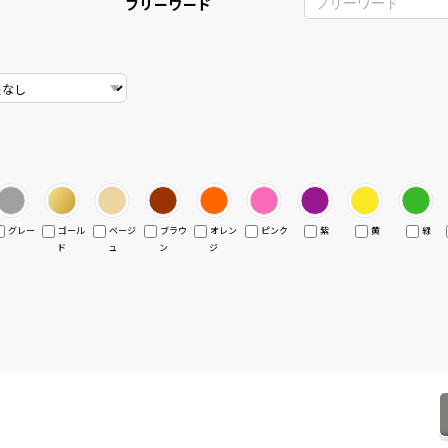
フリーワード
グレー
ゴール
ベージ
ブラウ
オレン
ピンク
紫
黄
緑
ド
ュ
ン
ジ