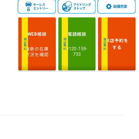
相談
電話
相談
WEB
来店予約
を
相談無料
相談無料
商談無料
する
最新の在庫
0120-159-
状況を確認
733