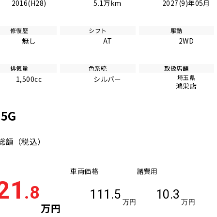
2016(H28)
5.1万km
2027(9)年05月
修復歴
シフト
駆動
無し
AT
2WD
排気量
色系統
取扱店舗
埼玉県
1,500cc
シルバー
鴻巣店
5G
総額
（税込）
車両価格
諸費用
21
.8
111.5
10.3
万円
万円
万円