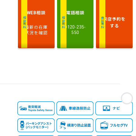
相談
電話
相談
WEB
来店予約
を
相談無料
相談無料
商談無料
する
最新の在庫
0120-235-
状況を確認
550
お