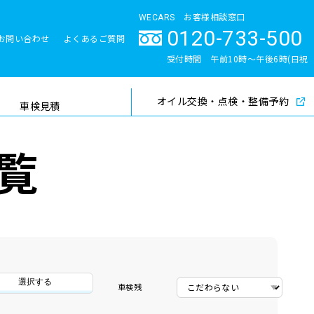
WECARS お客様相談窓口
0120-733-500
お問い合わせ
よくあるご質問
とサポート体制
受付時間 午前10時〜午後6時(日祝
除く)
オイル交換・点検・整備予約
検索
車検見積
覧
選択する
車検残