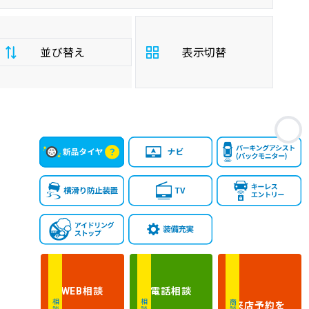
並び替え
表示切替
支
お
払
安い順
高い順
総
額
年
新しい順
古い順
式
走
行
少ない順
多い順
距
離
相談
電話
相談
WEB
排
来店予約
を