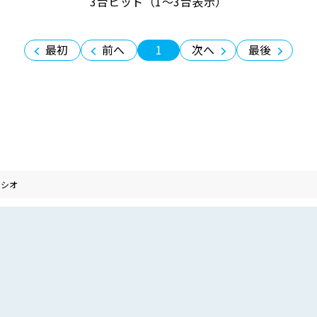
3台ヒット（1〜3台表示）
最初
前へ
1
次へ
最後
クシオ