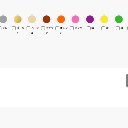
グレー
ゴール
ベージ
ブラウ
オレン
ピンク
紫
黄
緑
ド
ュ
ン
ジ