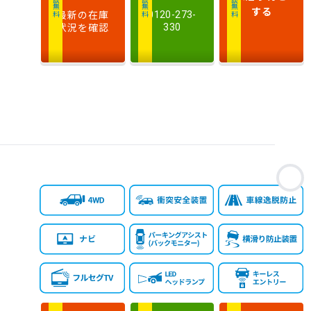
相談無料
相談無料
商談無料
気
大きい順
小さい順
する
最新の在庫
0120-273-
量
状況を確認
330
車
検
多い順
少ない順
残
お