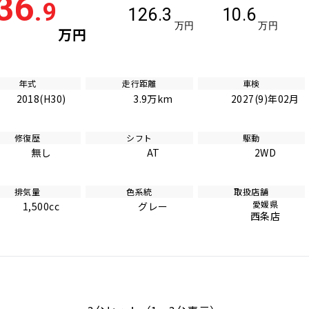
36
.9
126.3
10.6
万円
万円
万円
年式
走行距離
車検
2018(H30)
3.9万km
2027(9)年02月
修復歴
シフト
駆動
無し
AT
2WD
排気量
色系統
取扱店舗
愛媛県
1,500cc
グレー
西条店