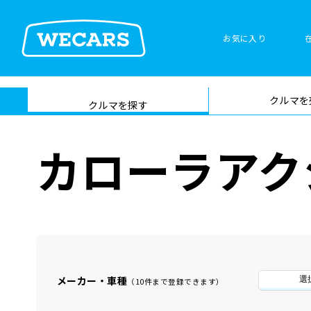
お気に入り
車検サービス トップ
クルマを
在庫検索
サイト内検
クルマを探す
索
カローラアク
メーカー・車種
選
（10件まで登録できます）