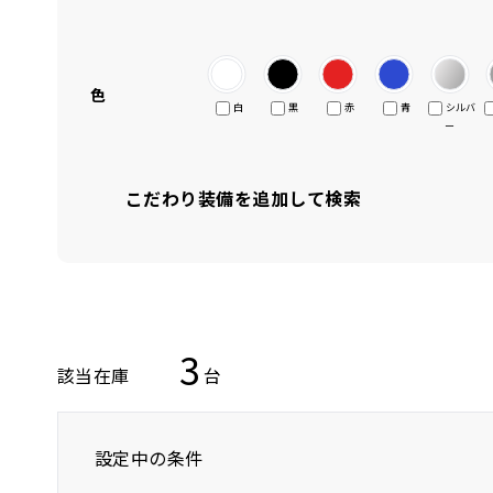
色
白
黒
赤
青
シルバ
ー
こだわり装備を追加して検索
3
該当在庫
台
設定中の条件